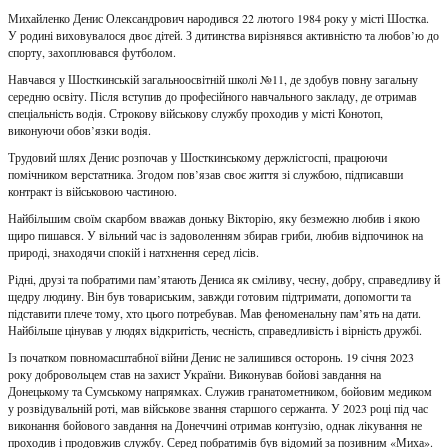
Михайленко Денис Олександрович народився 22 лютого 1984 року у місті Шостка.
У родині виховувалося двоє дітей. З дитинства вирізнявся активністю та любов’ю до
спорту, захоплювався футболом.
Навчався у Шосткинській загальноосвітній школі №11, де здобув повну загальну
середню освіту. Після вступив до професійного навчального закладу, де отримав
спеціальність водія. Строкову військову службу проходив у місті Конотоп,
виконуючи обов’язки водія.
Трудовий шлях Денис розпочав у Шосткинському держлісгоспі, працюючи
помічником верстатника. Згодом пов’язав своє життя зі службою, підписавши
контракт із військовою частиною.
Найбільшим своїм скарбом вважав доньку Вікторію, яку безмежно любив і якою
щиро пишався. У вільний час із задоволенням збирав гриби, любив відпочинок на
природі, знаходячи спокій і натхнення серед лісів.
Рідні, друзі та побратими пам’ятають Дениса як сміливу, чесну, добру, справедливу й
щедру людину. Він був товариським, завжди готовим підтримати, допомогти та
підставити плече тому, хто цього потребував. Мав феноменальну пам’ять на дати.
Найбільше цінував у людях відкритість, чесність, справедливість і вірність дружбі.
Із початком повномасштабної війни Денис не залишився осторонь. 19 січня 2023
року добровольцем став на захист України. Виконував бойові завдання на
Донецькому та Сумському напрямках. Служив гранатометником, бойовим медиком
у розвідувальній роті, мав військове звання старшого сержанта. У 2023 році під час
виконання бойового завдання на Донеччині отримав контузію, однак лікування не
проходив і продовжив службу. Серед побратимів був відомий за позивним «Миха».