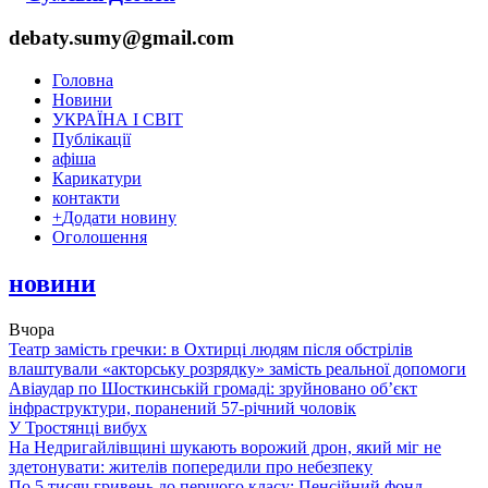
debaty.sumy@gmail.com
Головна
Новини
УКРАЇНА І СВІТ
Публікації
афіша
Карикатури
контакти
+
Додати новину
Оголошення
новини
Вчора
Театр замість гречки: в Охтирці людям після обстрілів
влаштували «акторську розрядку» замість реальної допомоги
Авіаудар по Шосткинській громаді: зруйновано об’єкт
інфраструктури, поранений 57-річний чоловік
У Тростянці вибух
На Недригайлівщині шукають ворожий дрон, який міг не
здетонувати: жителів попередили про небезпеку
По 5 тисяч гривень до першого класу: Пенсійний фонд