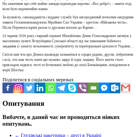
На запитання про себе майже завжди відповідав коротко: «Все добре!» – навіть тоді,
коли було надзвичайно важко.
За мужність, самовідданість і віддану службу був нагороджений почесним нагрудним
знаком Головнокомандувача Збройних Сил України – хрестом «Військова честь».
Після Перемоги мріяв разом із друзями поїхати до Карпат…
24 червня 2026 року старший сержант Михайленко Денис Олександрович загинув у
населеному пункті Яструбщина Сумської області під час виконання бойового
завдання із захисту незалежності, суверенітету та територіальної цілісності України…
Світла пам’ять про Дениса назавжди залишиться в серцях рідних, друзів, побратимів
і всіх, хто мав честь знати цю мужню, щиру й гідну людину. Його життя стало
прикладом відваги, честі та безмежної любові до своєї Батьківщини, повідомили в
мерії Шостки.
Поділитися в соціальних мережах
Опитування
Вибачте, в даний час не проводиться ніяких
опитувань.
←
Глухівські ракетники – другі в Україні