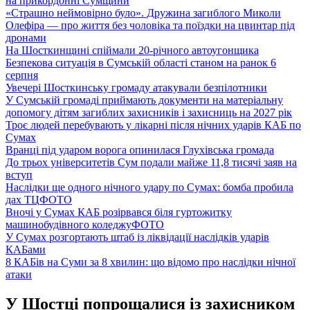
на прикордонні Сумщини
«Страшно неймовірно було». Дружина загиблого Миколи
Олефіра — про життя без чоловіка та поїздки на цвинтар під
дронами
На Шосткинщині спіймали 20-річного автоугонщика
Безпекова ситуація в Сумській області станом на ранок 6
серпня
Увечері Шосткинську громаду атакували безпілотники
У Сумській громаді приймають документи на матеріальну
допомогу дітям загиблих захисників і захисниць на 2027 рік
Троє людей перебувають у лікарні після нічних ударів КАБ по
Сумах
Вранці під ударом ворога опинилася Глухівська громада
До трьох університетів Сум подали майже 11,8 тисячі заяв на
вступ
Наслідки ще одного нічного удару по Сумах: бомба пробила
дах ТЦ
ФОТО
Вночі у Сумах КАБ розірвався біля гуртожитку
машинобудівного коледжу
ФОТО
У Сумах розгортають штаб із ліквідації наслідків ударів
КАБами
8 КАБів на Суми за 8 хвилин: що відомо про наслідки нічної
атаки
У Шостці попрощалися із захисником