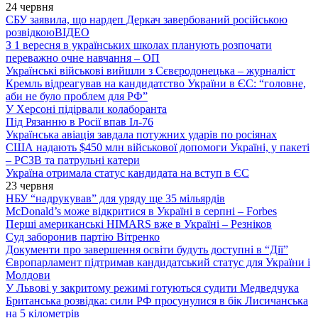
24 червня
СБУ заявила, що нардеп Деркач завербований російською
розвідкою
ВІДЕО
З 1 вересня в українських школах планують розпочати
переважно очне навчання – ОП
Українські військові вийшли з Сєвєродонецька – журналіст
Кремль відреагував на кандидатство України в ЄС: “головне,
аби не було проблем для РФ”
У Херсоні підірвали колаборанта
Під Рязанню в Росії впав Іл-76
Українська авіація завдала потужних ударів по росіянах
США надають $450 млн військової допомоги Україні, у пакеті
– РСЗВ та патрульні катери
Україна отримала статус кандидата на вступ в ЄС
23 червня
НБУ “надрукував” для уряду ще 35 мільярдів
McDonald’s може відкритися в Україні в серпні – Forbes
Перші американські HIMARS вже в Україні – Резніков
Суд заборонив партію Вітренко
Документи про завершення освіти будуть доступні в “Дії”
Європарламент підтримав кандидатський статус для України і
Молдови
У Львові у закритому режимі готуються судити Медведчука
Британська розвідка: сили РФ просунулися в бік Лисичанська
на 5 кілометрів