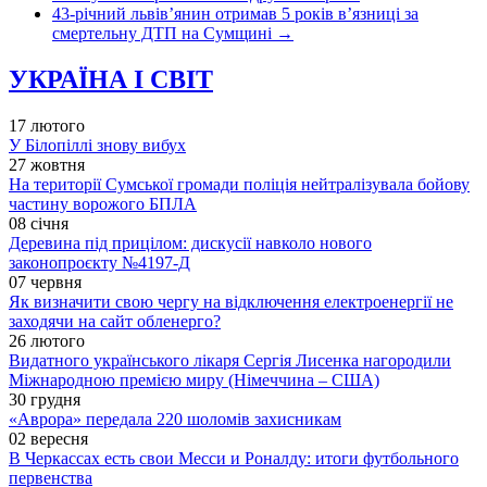
43-річний львів’янин отримав 5 років в’язниці за
смертельну ДТП на Сумщині
→
УКРАЇНА І СВІТ
17 лютого
У Білопіллі знову вибух
27 жовтня
На території Сумської громади поліція нейтралізувала бойову
частину ворожого БПЛА
08 січня
Деревина під прицілом: дискусії навколо нового
законопроєкту №4197-Д
07 червня
Як визначити свою чергу на відключення електроенергії не
заходячи на сайт обленерго?
26 лютого
Видатного українського лікаря Сергія Лисенка нагородили
Міжнародною премією миру (Німеччина – США)
30 грудня
«Аврора» передала 220 шоломів захисникам
02 вересня
В Черкассах есть свои Месси и Роналду: итоги футбольного
первенства