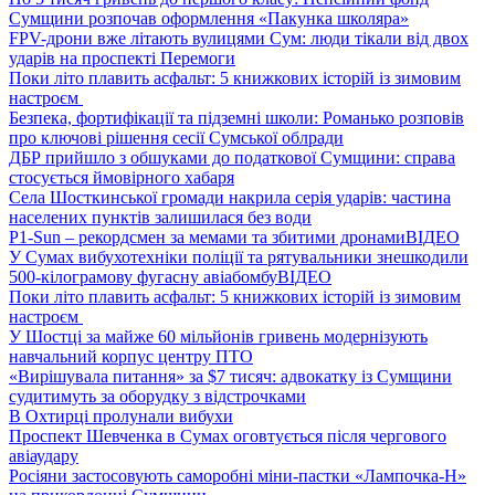
Сумщини розпочав оформлення «Пакунка школяра»
FPV-дрони вже літають вулицями Сум: люди тікали від двох
ударів на проспекті Перемоги
Поки літо плавить асфальт: 5 книжкових історій із зимовим
настроєм
Безпека, фортифікації та підземні школи: Романько розповів
про ключові рішення сесії Сумської облради
ДБР прийшло з обшуками до податкової Сумщини: справа
стосується ймовірного хабаря
Села Шосткинської громади накрила серія ударів: частина
населених пунктів залишилася без води
P1-Sun – рекордсмен за мемами та збитими дронами
ВІДЕО
У Сумах вибухотехніки поліції та рятувальники знешкодили
500-кілограмову фугасну авіабомбу
ВІДЕО
Поки літо плавить асфальт: 5 книжкових історій із зимовим
настроєм
У Шостці за майже 60 мільйонів гривень модернізують
навчальний корпус центру ПТО
«Вирішувала питання» за $7 тисяч: адвокатку із Сумщини
судитимуть за оборудку з відстрочками
В Охтирці пролунали вибухи
Проспект Шевченка в Сумах оговтується після чергового
авіаудару
Росіяни застосовують саморобні міни-пастки «Лампочка-Н»