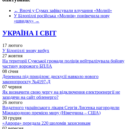
←
Вночі у Сумах зафіксували влучання «Молнії»
У Білопіллі російська «Молнія» понівечила нову
«швидку»
→
УКРАЇНА І СВІТ
17 лютого
У Білопіллі знову вибух
27 жовтня
На території Сумської громади поліція нейтралізувала бойову
частину ворожого БПЛА
08 січня
Деревина під прицілом: дискусії навколо нового
законопроєкту №4197-Д
07 червня
Як визначити свою чергу на відключення електроенергії не
заходячи на сайт обленерго?
26 лютого
Видатного українського лікаря Сергія Лисенка нагородили
Міжнародною премією миру (Німеччина – США)
30 грудня
«Аврора» передала 220 шоломів захисникам
02 вересня