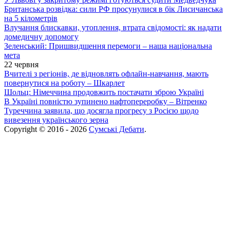
Британська розвідка: сили РФ просунулися в бік Лисичанська
на 5 кілометрів
Влучання блискавки, утоплення, втрата свідомості: як надати
домедичну допомогу
Зеленський: Пришвидшення перемоги – наша національна
мета
22 червня
Вчителі з регіонів, де відновлять офлайн-навчання, мають
повернутися на роботу – Шкарлет
Шольц: Німеччина продовжить постачати зброю Україні
В Україні повністю зупинено нафтопереробку – Вітренко
Туреччина заявила, що досягла прогресу з Росією щодо
вивезення українського зерна
Copyright © 2016 - 2026
Сумські Дебати
.