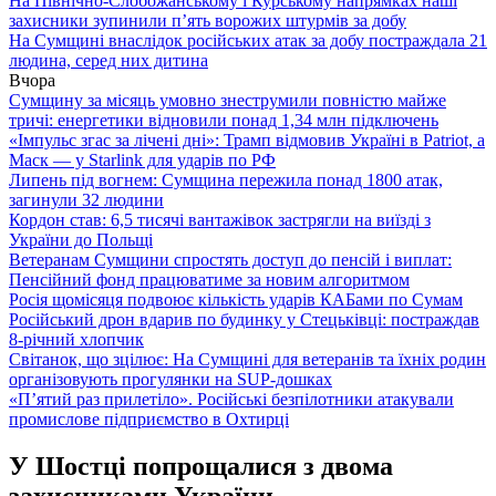
На Північно-Слобожанському і Курському напрямках наші
захисники зупинили п’ять ворожих штурмів за добу
На Сумщині внаслідок російських атак за добу постраждала 21
людина, серед них дитина
Вчора
Сумщину за місяць умовно знеструмили повністю майже
тричі: енергетики відновили понад 1,34 млн підключень
«Імпульс згас за лічені дні»: Трамп відмовив Україні в Patriot, а
Маск — у Starlink для ударів по РФ
Липень під вогнем: Сумщина пережила понад 1800 атак,
загинули 32 людини
Кордон став: 6,5 тисячі вантажівок застрягли на виїзді з
України до Польщі
Ветеранам Сумщини спростять доступ до пенсій і виплат:
Пенсійний фонд працюватиме за новим алгоритмом
Росія щомісяця подвоює кількість ударів КАБами по Сумам
Російський дрон вдарив по будинку у Стецьківці: постраждав
8-річний хлопчик
Світанок, що зцілює: На Сумщині для ветеранів та їхніх родин
організовують прогулянки на SUP-дошках
«П’ятий раз прилетіло». Російські безпілотники атакували
промислове підприємство в Охтирці
У Шостці попрощалися з двома
захисниками України