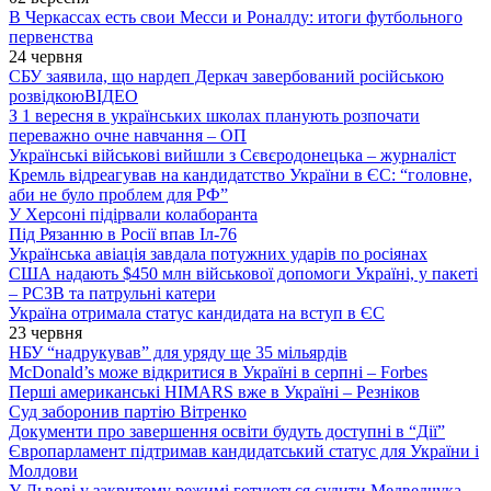
В Черкассах есть свои Месси и Роналду: итоги футбольного
первенства
24 червня
СБУ заявила, що нардеп Деркач завербований російською
розвідкою
ВІДЕО
З 1 вересня в українських школах планують розпочати
переважно очне навчання – ОП
Українські військові вийшли з Сєвєродонецька – журналіст
Кремль відреагував на кандидатство України в ЄС: “головне,
аби не було проблем для РФ”
У Херсоні підірвали колаборанта
Під Рязанню в Росії впав Іл-76
Українська авіація завдала потужних ударів по росіянах
США надають $450 млн військової допомоги Україні, у пакеті
– РСЗВ та патрульні катери
Україна отримала статус кандидата на вступ в ЄС
23 червня
НБУ “надрукував” для уряду ще 35 мільярдів
McDonald’s може відкритися в Україні в серпні – Forbes
Перші американські HIMARS вже в Україні – Резніков
Суд заборонив партію Вітренко
Документи про завершення освіти будуть доступні в “Дії”
Європарламент підтримав кандидатський статус для України і
Молдови
У Львові у закритому режимі готуються судити Медведчука