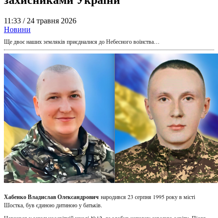
11:33 /
24 травня 2026
Новини
Ще двоє наших земляків приєдналися до Небесного воїнства…
Хабенко Владислав Олександрович
народився 23 серпня 1995 року в місті
Шостка, був єдиною дитиною у батьків.
Навчався у загальноосвітній школі №12, де здобув неповну середню освіту. Після