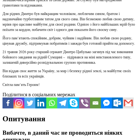
грамотами та відзнаками.
Для рідних Дмитро був найкращим чоловіком, люблячим сином, братом і
надзвичайно турботливим татом для свого сина. Він безмежно любив свою дитину,
мріяв про щасливе майбутнє для своєї родини. Однією з його найбільших мрій було
поїхати за кордон, побачити світ і одного дня показати його своєму сину.
Його пам’ятають спокійним, добрим, чуйним і надійним. Він любив свою родину,
цінував дружбу, підтримував побратимів і завжди був готовий прийти на допомогу.
21 травня 2026 року старший сержант Дмитро Цибулько загинув під час виконання
бойового завдання на рідній Сумщині – підірвався на міні невстановленого типу,
залишеній диверсійно-розвідувальною групою противника.
Він віддав своє життя за Україну, за мир і безпеку рідної землі, за майбутнє своїх
близьких та всіх українців.
Світла пам’ять Героям!
Поділитися в соціальних мережах
Опитування
Вибачте, в даний час не проводиться ніяких
опитувань.