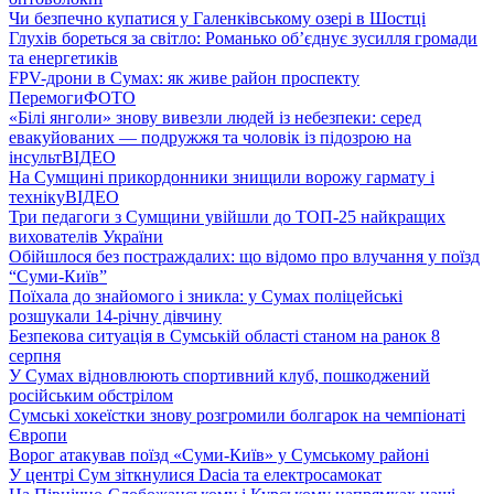
Чи безпечно купатися у Галенківському озері в Шостці
Глухів бореться за світло: Романько об’єднує зусилля громади
та енергетиків
FPV-дрони в Сумах: як живе район проспекту
Перемоги
ФОТО
«Білі янголи» знову вивезли людей із небезпеки: серед
евакуйованих — подружжя та чоловік із підозрою на
інсульт
ВІДЕО
На Сумщині прикордонники знищили ворожу гармату і
техніку
ВІДЕО
Три педагоги з Сумщини увійшли до ТОП-25 найкращих
вихователів України
Обійшлося без постраждалих: що відомо про влучання у поїзд
“Суми-Київ”
Поїхала до знайомого і зникла: у Сумах поліцейські
розшукали 14-річну дівчину
Безпекова ситуація в Сумській області станом на ранок 8
серпня
У Сумах відновлюють спортивний клуб, пошкоджений
російським обстрілом
Сумські хокеїстки знову розгромили болгарок на чемпіонаті
Європи
Ворог атакував поїзд «Суми-Київ» у Сумському районі
У центрі Сум зіткнулися Dacia та електросамокат