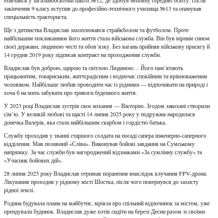
закінчення 9 класу вступив до професійно-технічного училища №13 та опанував
спеціальність тракториста.
Ще з дитинства Владислав захоплювався страйкболом та футболом. Проте
найбільшим покликанням його життя стала військова служба. Він був вірним сином
своєї держави, людиною честі та обов’язку. Без вагань прийняв військову присягу й
14 грудня 2019 року підписав контракт на проходження служби.
Владислав був доброю, щирою та світлою Людиною… Його пам’ятають
працьовитим, товариським, життєрадісним і водночас спокійним та врівноваженим
чоловіком. Найбільше любив проводити час із рідними — відпочивати на природі і
хоча б на мить забувати про тривоги буденного життя.
У 2023 році Владислав зустрів своє кохання — Вікторію. Згодом закохані створили
сім’ю. У великій любові та щасті 14 липня 2025 року у подружжя народилася
донечка Валерія, яка стала найбільшим скарбом і гордістю батька.
Службу проходив у званні старшого солдата на посаді сапера інженерно-саперного
відділення. Мав позивний «Сліва». Виконував бойові завдання на Сумському
напрямку. За час служби був нагороджений відзнаками «За сумлінну службу» та
«Учасник бойових дій».
28 липня 2025 року Владислав отримав поранення внаслідок влучання FPV-дрона.
Лікування проходив у рідному місті Шостка, після чого повернувся до захисту
рідної землі.
Родина будувала плани на майбутнє, мріяла про спільний відпочинок за містом, уже
орендували будинок. Владислав дуже хотів сидіти на березі Десни разом зі своїми