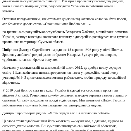
дівчатками та скуштувати омріяні суші. Він мріяв про велику багатодітну родину,
хотів виховати чотирьох дітей, подорожувати Україною та побачити кожен її
куточок…
Останнім повідомленням, яке отримала дружина від коханого чоловіка, були прості,
але безмежно дорогі слова: «Спокійної ночі! Люблю вас…»
20 травня 2026 року військовослужбовець Владислав Хабенко, вірний воїн і захисник
України, загинув внаслідок вогневого контакту з диверсійно-розвідувальною групою
противника на території Сумської області…
Цибулько Дмитро Сергійович
народився 15 вересня 1998 року у місті Шостка.
Зростав у люблячій родині разом із братом Назаром. Був для рідних опорою,
турботливим сином, братом і онуком.
Навчався у шосткинській загальноосвітній школі №12, де здобув повну середню
освіту. Після закінчення школи продовжив навчання у професійно-технічному
училищі №19. З дитинства захоплювався риболовлею, любив природу та спокійний
відпочинок.
У 2019 році Дмитро став на захист України й відтоді все своє життя присвятив
військовій службі. Розпочинав службу солдатом, а згодом отримав звання старшого
сержанта. Службу проходив на посаді водія-сапера. Мав позивний «Наф». Разом із
побратимами виконував бойові завдання на прикордонні Сумщини.
Дмитро щиро говорив рідним: «Я там заради вас. І я люблю цю роботу».
Ці слова стали відображенням його характеру — мужнього, відданого, щирого та
сильного духом чоловіка. Він сумлінно виконував свій військовий обов’язок,
залишаючись вірним присязі та своїй державі. За службу був нагороджений