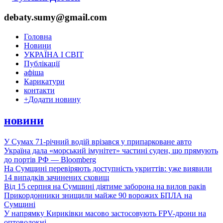
debaty.sumy@gmail.com
Головна
Новини
УКРАЇНА І СВІТ
Публікації
афіша
Карикатури
контакти
+
Додати новину
новини
У Сумах 71-річний водій врізався у припарковане авто
Україна дала «морський імунітет» частині суден, що прямують
до портів РФ — Bloomberg
На Сумщині перевіряють доступність укриттів: уже виявили
14 випадків зачинених сховищ
Від 15 серпня на Сумщині діятиме заборона на вилов раків
Прикордонники знищили майже 90 ворожих БПЛА на
Сумщині
У напрямку Кириківки масово застосовують FPV-дрони на
оптоволокні