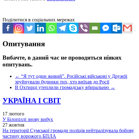
Поділитися в соціальних мережах
Опитування
Вибачте, в даний час не проводиться ніяких
опитувань.
←
“Я тут один живий”. Російські військові у Дружбі
зруйнували будинки тих, хто виїхав до Росії
В Охтирці утеплили громадську вбиральню
→
УКРАЇНА І СВІТ
17 лютого
У Білопіллі знову вибух
27 жовтня
На території Сумської громади поліція нейтралізувала бойову
частину ворожого БПЛА