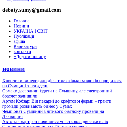
debaty.sumy@gmail.com
Головна
Новини
УКРАЇНА І СВІТ
Публікації
афіша
Карикатури
контакти
+
Додати новину
новини
Хлопчики випередили дівчаток: скільки малюків народилося
на Сумщині за тиждень
Єрмаку дозволили їздити на Сумщину, але електронний
браслет залишили
Артем Кобзар: Від пекарні до крафтової ферми – гранти
громади розвивають бізнес у Сумах
Чемпіонат Сумщини з літнього біатлону провели на
Львівщині
Авто та смартфон виявилися «пасткою»: двоє жителів
Сумщини втратили понад 75 тисяч гривень