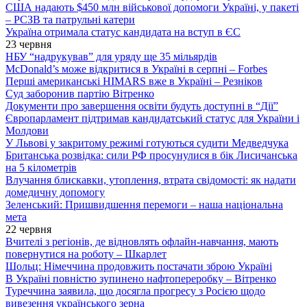
США надають $450 млн військової допомоги Україні, у пакеті
– РСЗВ та патрульні катери
Україна отримала статус кандидата на вступ в ЄС
23 червня
НБУ “надрукував” для уряду ще 35 мільярдів
McDonald’s може відкритися в Україні в серпні – Forbes
Перші американські HIMARS вже в Україні – Резніков
Суд заборонив партію Вітренко
Документи про завершення освіти будуть доступні в “Дії”
Європарламент підтримав кандидатський статус для України і
Молдови
У Львові у закритому режимі готуються судити Медведчука
Британська розвідка: сили РФ просунулися в бік Лисичанська
на 5 кілометрів
Влучання блискавки, утоплення, втрата свідомості: як надати
домедичну допомогу
Зеленський: Пришвидшення перемоги – наша національна
мета
22 червня
Вчителі з регіонів, де відновлять офлайн-навчання, мають
повернутися на роботу – Шкарлет
Шольц: Німеччина продовжить постачати зброю Україні
В Україні повністю зупинено нафтопереробку – Вітренко
Туреччина заявила, що досягла прогресу з Росією щодо
вивезення українського зерна