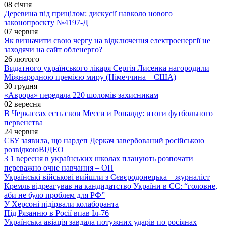
08 січня
Деревина під прицілом: дискусії навколо нового
законопроєкту №4197-Д
07 червня
Як визначити свою чергу на відключення електроенергії не
заходячи на сайт обленерго?
26 лютого
Видатного українського лікаря Сергія Лисенка нагородили
Міжнародною премією миру (Німеччина – США)
30 грудня
«Аврора» передала 220 шоломів захисникам
02 вересня
В Черкассах есть свои Месси и Роналду: итоги футбольного
первенства
24 червня
СБУ заявила, що нардеп Деркач завербований російською
розвідкою
ВІДЕО
З 1 вересня в українських школах планують розпочати
переважно очне навчання – ОП
Українські військові вийшли з Сєвєродонецька – журналіст
Кремль відреагував на кандидатство України в ЄС: “головне,
аби не було проблем для РФ”
У Херсоні підірвали колаборанта
Під Рязанню в Росії впав Іл-76
Українська авіація завдала потужних ударів по росіянах