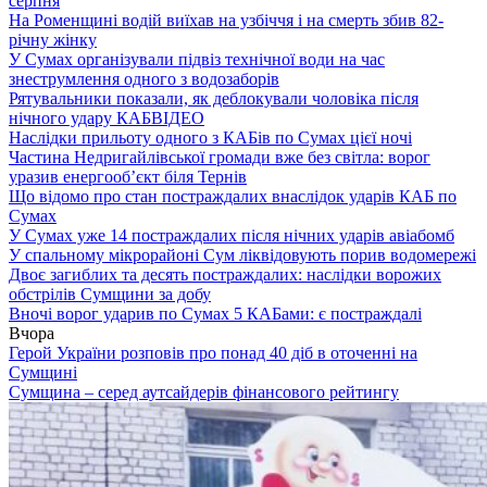
серпня
На Роменщині водій виїхав на узбіччя і на смерть збив 82-
річну жінку
У Сумах організували підвіз технічної води на час
знеструмлення одного з водозаборів
Рятувальники показали, як деблокували чоловіка після
нічного удару КАБ
ВІДЕО
Наслідки прильоту одного з КАБів по Сумах цієї ночі
Частина Недригайлівської громади вже без світла: ворог
уразив енергооб’єкт біля Тернів
Що відомо про стан постраждалих внаслідок ударів КАБ по
Сумах
У Сумах уже 14 постраждалих після нічних ударів авіабомб
У спальному мікрорайоні Сум ліквідовують порив водомережі
Двоє загиблих та десять постраждалих: наслідки ворожих
обстрілів Сумщини за добу
Вночі ворог ударив по Сумах 5 КАБами: є постраждалі
Вчора
Герой України розповів про понад 40 діб в оточенні на
Сумщині
Сумщина – серед аутсайдерів фінансового рейтингу