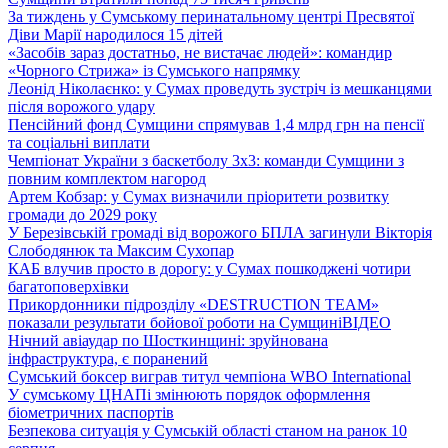
За тиждень у Сумському перинатальному центрі Пресвятої
Діви Марії народилося 15 дітей
«Засобів зараз достатньо, не вистачає людей»: командир
«Чорного Стрижа» із Сумського напрямку
Леонід Ніколаєнко: у Сумах проведуть зустріч із мешканцями
після ворожого удару
Пенсійний фонд Сумщини спрямував 1,4 млрд грн на пенсії
та соціальні виплати
Чемпіонат України з баскетболу 3х3: команди Сумщини з
повним комплектом нагород
Артем Кобзар: у Сумах визначили пріоритети розвитку
громади до 2029 року
У Березівській громаді від ворожого БПЛА загинули Вікторія
Слободянюк та Максим Сухопар
КАБ влучив просто в дорогу: у Сумах пошкоджені чотири
багатоповерхівки
Прикордонники підрозділу «DESTRUCTION TEAM»
показали результати бойової роботи на Сумщині
ВІДЕО
Нічний авіаудар по Шосткинщині: зруйнована
інфраструктура, є поранений
Сумський боксер виграв титул чемпіона WBO International
У сумському ЦНАПі змінюють порядок оформлення
біометричних паспортів
Безпекова ситуація у Сумській області станом на ранок 10