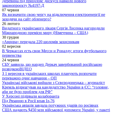
Деревина під прицілом: дискусії навколо нового
законопроєкту №4197-Д
07 червня
Як визначити свою чергу на відключення електроенергії не
заходячи на сайт обленерго?
26 лютого
Видатного українського лікаря Сергія Лисенка нагородили
Міжнародною премією миру (Німеччина – США)
30 грудня
«Аврора» передала 220 шоломів захисникам
02 вересня
В Черкассах есть свои Месси и Роналду: итоги футбольного
первенства
24 червня
СБУ заявила, що нардеп Деркач завербований російською
розвідкою
ВІДЕО
З 1 вересня в українських школах планують розпочати
переважно очне навчання – ОП
Українські військові вийшли з Сєвєродонецька – журналіст
Кремль відреагував на кандидатство України в ЄС: “головне,
аби не було проблем для РФ”
У Херсоні підірвали колаборанта
Під Рязанню в Росії впав Іл-76
Українська авіація завдала потужних ударів по росіянах
США надають $450 млн військової допомоги Україні, у пакеті