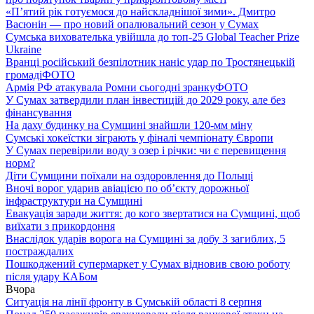
«П’ятий рік готуємося до найскладнішої зими». Дмитро
Васюнін — про новий опалювальний сезон у Сумах
Сумська вихователька увійшла до топ-25 Global Teacher Prize
Ukraine
Вранці російський безпілотник наніс удар по Тростянецькій
громаді
ФОТО
Армія РФ атакувала Ромни сьогодні зранку
ФОТО
У Сумах затвердили план інвестицій до 2029 року, але без
фінансування
На даху будинку на Сумщині знайшли 120-мм міну
Сумські хокеїстки зіграють у фіналі чемпіонату Європи
У Сумах перевірили воду з озер і річки: чи є перевищення
норм?
Діти Сумщини поїхали на оздоровлення до Польщі
Вночі ворог ударив авіацією по обʼєкту дорожньої
інфраструктури на Сумщині
Евакуація заради життя: до кого звертатися на Сумщині, щоб
виїхати з прикордоння
Внаслідок ударів ворога на Сумщині за добу 3 загиблих, 5
постраждалих
Пошкоджений супермаркет у Сумах відновив свою роботу
після удару КАБом
Вчора
Ситуація на лінії фронту в Сумській області 8 серпня