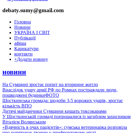
debaty.sumy@gmail.com
Головна
Новини
УКРАЇНА І СВІТ
Публікації
афіша
Карикатури
контакти
+
Додати новину
новини
На Сумщині зростає попит на вторинне житло
Внаслідок удару армії РФ по Ромнах постраждали люди,
пошкоджені будинки
ФОТО
Шосткинська громада: щодоби 3-5 ворожих ударів, зростає
кількість ВПО
Дитячі майданчики Сумщини кишать токсокарами
У Шосткинській громаді попрощалися із загиблим захисником
Віталієм Волянським
«Вдячність в очах пацієнтів»: сумська ветеринарка розповіла
про порятунок тварин у прифронтовому місті