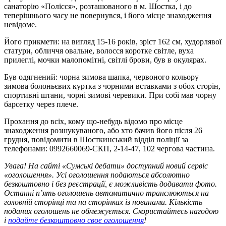
санаторію «Полісся», розташованого в м. Шостка, і до
теперішнього часу не повернувся, і його місце знаходження
невідоме.
Його прикмети: на вигляд 15-16 років, зріст 162 см, худорлявої
статури, обличчя овальне, волосся коротке світле, вуха
прилеглі, мочки малопомітні, світлі брови, був в окулярах.
Був одягнений: чорна зимова шапка, червоного кольору
зимова болоньєвих куртка з чорними вставками з обох сторін,
спортивні штани, чорні зимові черевики. При собі мав чорну
барсетку через плече.
Прохання до всіх, кому що-небудь відомо про місце
знаходження розшукуваного, або хто бачив його після 26
грудня, повідомити в Шосткинський відділ поліції за
телефонами: 0992660069-СКП, 2-14-47, 102 чергова частина.
Увага! На сайті «Сумські дебати» доступний новий сервіс
«оголошення». Усі оголошення подаються абсолютно
безкоштовно і без реєстрації, є можливість додавати фото.
Останні п’ять оголошень автоматично транслюються на
головній сторінці та на сторінках із новинами. Кількість
поданих оголошень не обмежується. Скористайтесь нагодою
і
подайте безкоштовно своє оголошення
!