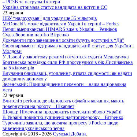
– РСЗВ та патрульні катери
Україна отримала статус кандидата на вступ в ЄС
23 червня
НБУ “надрукував” для уряду ще 35 мільярдів
McDonald’s може відкритися в Україні в серпні – Forbes
Перші американські HIMARS вже в Україні – Резніков
Суд заборонив партію Вітренко
Документи про завершення освіти будуть доступні в “Дії”
Європарламент підтримав кандидатський статус для України і
Молдови
У Львові у закритому режимі готуються судити Медведчука
Британська розвідка: сили РФ просунулися в бік Лисичанська
на 5 кілометрів
Влучання блискавки, утоплення, втрата свідомості: як надати
домедичну допомогу
Зеленський: Пришвидшення перемоги – наша національна
мета
22 червня
Вчителі з регіонів, де відновлять офлайн-навчання, мають
повернутися на роботу – Шкарлет
Шольц: Німеччина продовжить постачати зброю Україні
В Україні повністю зупинено нафтопереробку – Вітренко
Туреччина заявила, що досягла прогресу з Росією щодо
вивезення українського зерна
Copyright © 2016 - 2026
Сумські Дебати
.