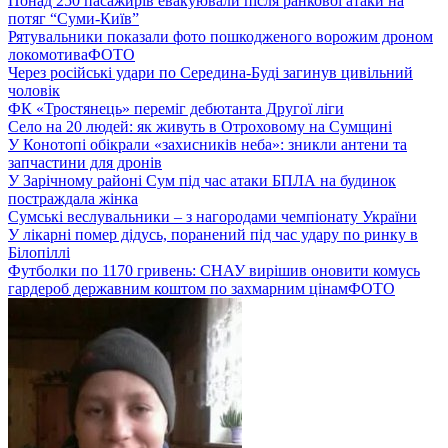
Понад 250 пасажирів евакуювали після ранкової атаки на
потяг “Суми-Київ”
Рятувальники показали фото пошкодженого ворожим дроном
локомотива
ФОТО
Через російські удари по Середина-Буді загинув цивільний
чоловік
ФК «Тростянець» переміг дебютанта Другої ліги
Село на 20 людей: як живуть в Отроховому на Сумщині
У Конотопі обікрали «захисників неба»: зникли антени та
запчастини для дронів
У Зарічному районі Сум під час атаки БПЛА на будинок
постраждала жінка
Сумські веслувальники – з нагородами чемпіонату України
У лікарні помер дідусь, поранений під час удару по ринку в
Білопіллі
Футболки по 1170 гривень: СНАУ вирішив оновити комусь
гардероб державним коштом по захмарним цінам
ФОТО