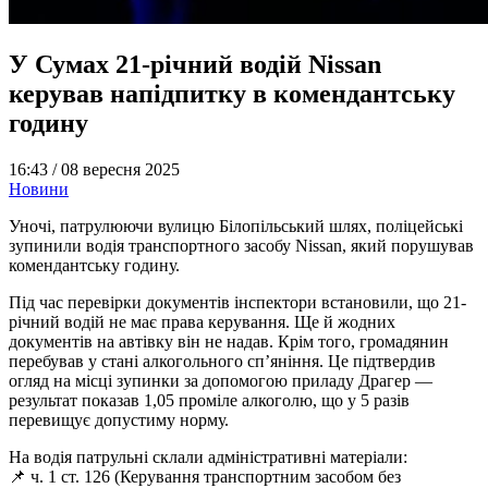
У Сумах 21-річний водій Nissan
керував напідпитку в комендантську
годину
16:43 /
08 вересня 2025
Новини
Уночі, патрулюючи вулицю Білопільський шлях, поліцейські
зупинили водія транспортного засобу Nissan, який порушував
комендантську годину.
Під час перевірки документів інспектори встановили, що 21-
річний водій не має права керування. Ще й жодних
документів на автівку він не надав. Крім того, громадянин
перебував у стані алкогольного сп’яніння. Це підтвердив
огляд на місці зупинки за допомогою приладу Драгер —
результат показав 1,05 проміле алкоголю, що у 5 разів
перевищує допустиму норму.
На водія патрульні склали адміністративні матеріали:
📌 ч. 1 ст. 126 (Керування транспортним засобом без