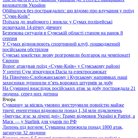
вихователів України
Обійшлося без постраждалих: що відомо про влучання у поїзд
“Суми-Київ”
Поїхала до знайомого і зникла: у Сумах поліцейські
розшукали 14-річну дівчину
Безпекова ситуація в Сумській області станом на ранок 8
серпня
У Сумах відновлюють спортивний клуб, пошкоджений
російським обстрілом
Сумські хокеїстки знову розгромили болгарок на чемпіонаті
Європи
Ворог атакував поїзд «Суми-Київ» у Сумському районі
У центрі Сум зіткнулися Dacia та електросамокат
На Північно-Слобожанському і Курському напрямках наші
захисники зупинили п’ять ворожих штурмів за добу
На Сумщині внаслідок російських атак за добу постраждала 21
людина, серед них дитина
Вчора
Сумщину за місяць умовно знеструмили повністю майже
тричі: енергетики відновили понад 1,34 млн підключень
«Імпульс згас за лічені дні»: Трамп відмовив Україні в Patriot, а
Маск — у Starlink для ударів по РФ
Липень під вогнем: Сумщина пережила понад 1800 атак,
загинули 32 людини