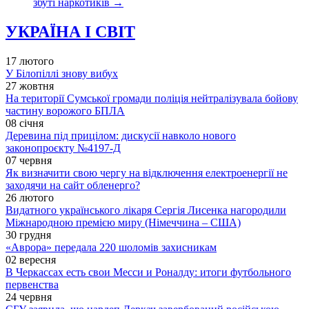
збуті наркотиків
→
УКРАЇНА І СВІТ
17 лютого
У Білопіллі знову вибух
27 жовтня
На території Сумської громади поліція нейтралізувала бойову
частину ворожого БПЛА
08 січня
Деревина під прицілом: дискусії навколо нового
законопроєкту №4197-Д
07 червня
Як визначити свою чергу на відключення електроенергії не
заходячи на сайт обленерго?
26 лютого
Видатного українського лікаря Сергія Лисенка нагородили
Міжнародною премією миру (Німеччина – США)
30 грудня
«Аврора» передала 220 шоломів захисникам
02 вересня
В Черкассах есть свои Месси и Роналду: итоги футбольного
первенства
24 червня