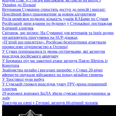
Кордон став: 6,5 тисячі вантажівок застрягли на виїзді з
України до Польщі
Ветеранам Сумщини спростять доступ до пенсій і виплат:
Пенсійний фонд працюватиме за новим алгоритмом
Росія щомісяця подвоює кількість ударів КАБами по Сумам
Російський дрон вдарив по будинку у Стецьківці: постраждав
8-річний хлопчик
Світанок, що зцілює: На Сумщині для ветеранів та їхніх родин
організовують прогулянки на SUP-дошках
«П’ятий раз прилетіло». Російські безпілотники атакували
промислове підприємство в Охтирці
У Сумах попрощалися із двома сестричками, які загинули
внаслідок російського авіаудару
У Броварах під час ракетної атаки загинув Павло Шепіль із
Конотопа
Знайомства онлайн і вигадані хвороби: у Сумах 20-річні
аферисти ошукали військових на понад мільйон гривень
У Тростянці чули вибух
У Сумській громаді внаслідок удару FPV-дрона поранений
хлопчик
29 ворожих ворожих БпЛА збили сумські прикордонники за
добу
Трагедія на озері у Глухові: загинув 66-річний чоловік