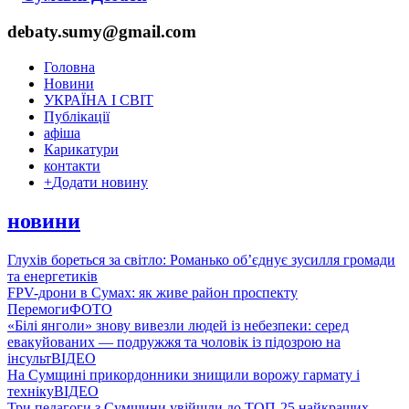
debaty.sumy@gmail.com
Головна
Новини
УКРАЇНА І СВІТ
Публікації
афіша
Карикатури
контакти
+
Додати новину
новини
Глухів бореться за світло: Романько об’єднує зусилля громади
та енергетиків
FPV-дрони в Сумах: як живе район проспекту
Перемоги
ФОТО
«Білі янголи» знову вивезли людей із небезпеки: серед
евакуйованих — подружжя та чоловік із підозрою на
інсульт
ВІДЕО
На Сумщині прикордонники знищили ворожу гармату і
техніку
ВІДЕО
Три педагоги з Сумщини увійшли до ТОП-25 найкращих