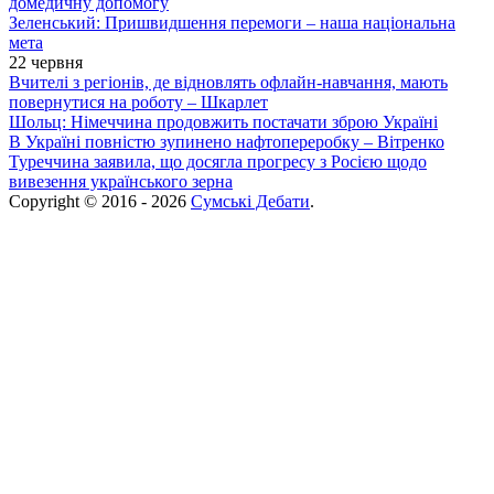
домедичну допомогу
Зеленський: Пришвидшення перемоги – наша національна
мета
22 червня
Вчителі з регіонів, де відновлять офлайн-навчання, мають
повернутися на роботу – Шкарлет
Шольц: Німеччина продовжить постачати зброю Україні
В Україні повністю зупинено нафтопереробку – Вітренко
Туреччина заявила, що досягла прогресу з Росією щодо
вивезення українського зерна
Copyright © 2016 - 2026
Сумські Дебати
.