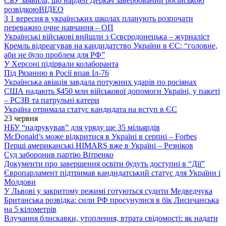
СБУ заявила, що нардеп Деркач завербований російською
розвідкою
ВІДЕО
З 1 вересня в українських школах планують розпочати
переважно очне навчання – ОП
Українські військові вийшли з Сєвєродонецька – журналіст
Кремль відреагував на кандидатство України в ЄС: “головне,
аби не було проблем для РФ”
У Херсоні підірвали колаборанта
Під Рязанню в Росії впав Іл-76
Українська авіація завдала потужних ударів по росіянах
США надають $450 млн військової допомоги Україні, у пакеті
– РСЗВ та патрульні катери
Україна отримала статус кандидата на вступ в ЄС
23 червня
НБУ “надрукував” для уряду ще 35 мільярдів
McDonald’s може відкритися в Україні в серпні – Forbes
Перші американські HIMARS вже в Україні – Резніков
Суд заборонив партію Вітренко
Документи про завершення освіти будуть доступні в “Дії”
Європарламент підтримав кандидатський статус для України і
Молдови
У Львові у закритому режимі готуються судити Медведчука
Британська розвідка: сили РФ просунулися в бік Лисичанська
на 5 кілометрів
Влучання блискавки, утоплення, втрата свідомості: як надати