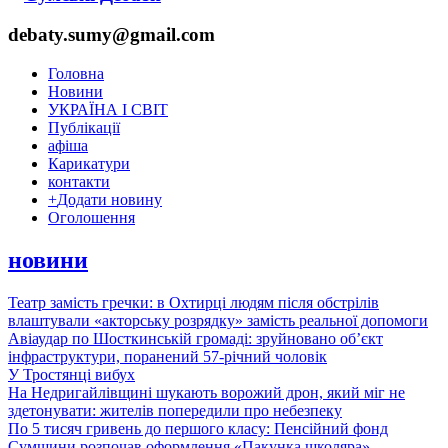
debaty.sumy@gmail.com
Головна
Новини
УКРАЇНА І СВІТ
Публікації
афіша
Карикатури
контакти
+
Додати новину
Оголошення
новини
Театр замість гречки: в Охтирці людям після обстрілів
влаштували «акторську розрядку» замість реальної допомоги
Авіаудар по Шосткинській громаді: зруйновано об’єкт
інфраструктури, поранений 57-річний чоловік
У Тростянці вибух
На Недригайлівщині шукають ворожий дрон, який міг не
здетонувати: жителів попередили про небезпеку
По 5 тисяч гривень до першого класу: Пенсійний фонд
Сумщини розпочав оформлення «Пакунка школяра»