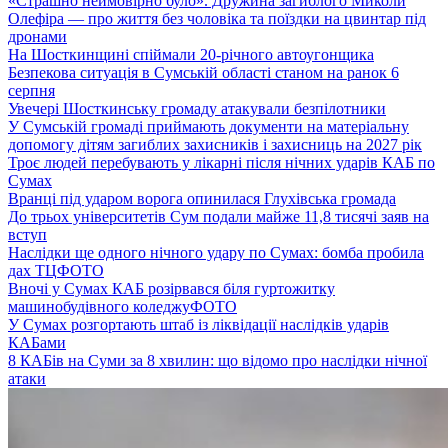
«Страшно неймовірно було». Дружина загиблого Миколи
Олефіра — про життя без чоловіка та поїздки на цвинтар під
дронами
На Шосткинщині спіймали 20-річного автоугонщика
Безпекова ситуація в Сумській області станом на ранок 6
серпня
Увечері Шосткинську громаду атакували безпілотники
У Сумській громаді приймають документи на матеріальну
допомогу дітям загиблих захисників і захисниць на 2027 рік
Троє людей перебувають у лікарні після нічних ударів КАБ по
Сумах
Вранці під ударом ворога опинилася Глухівська громада
До трьох університетів Сум подали майже 11,8 тисячі заяв на
вступ
Наслідки ще одного нічного удару по Сумах: бомба пробила
дах ТЦ
ФОТО
Вночі у Сумах КАБ розірвався біля гуртожитку
машинобудівного коледжу
ФОТО
У Сумах розгортають штаб із ліквідації наслідків ударів
КАБами
8 КАБів на Суми за 8 хвилин: що відомо про наслідки нічної
атаки