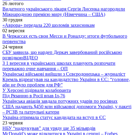
26 лютого
Видатного українського лікаря Сергія Лисенка нагородили
Міжнародною премією миру (Німеччина – США)
30 грудня
«Аврора» передала 220 шоломів захисникам
02 вересня
В Черкассах есть свои Месси и Роналду: итоги футбольного
первенства
24 червня
СБУ заявила, що нардеп Деркач завербований російською
розвідкою
ВІДЕО
З 1 вересня в українських школах планують розпочати
переважно очне навчання – ОП
Українські військові вийшли з Сєвєродонецька – журналіст
Кремль відреагував на кандидатство України в ЄС: “головне,
аби не було проблем для РФ”
У Херсоні підірвали колаборанта
Під Рязанню в Росії впав Іл-76
Українська авіація завдала потужних ударів по росіянах
США надають $450 млн військової допомоги Україні, у пакеті
– РСЗВ та патрульні катери
Україна отримала статус кандидата на вступ в ЄС
23 червня
НБУ “надрукував” для уряду ще 35 мільярдів
McDonald’s може відкритися в Україні в серпні – Forbes