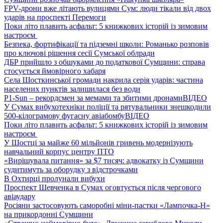
FPV-дрони вже літають вулицями Сум: люди тікали від двох
ударів на проспекті Перемоги
Поки літо плавить асфальт: 5 книжкових історій із зимовим
настроєм
Безпека, фортифікації та підземні школи: Романько розповів
про ключові рішення сесії Сумської облради
ДБР прийшло з обшуками до податкової Сумщини: справа
стосується ймовірного хабаря
Села Шосткинської громади накрила серія ударів: частина
населених пунктів залишилася без води
P1-Sun – рекордсмен за мемами та збитими дронами
ВІДЕО
У Сумах вибухотехніки поліції та рятувальники знешкодили
500-кілограмову фугасну авіабомбу
ВІДЕО
Поки літо плавить асфальт: 5 книжкових історій із зимовим
настроєм
У Шостці за майже 60 мільйонів гривень модернізують
навчальний корпус центру ПТО
«Вирішувала питання» за $7 тисяч: адвокатку із Сумщини
судитимуть за оборудку з відстрочками
В Охтирці пролунали вибухи
Проспект Шевченка в Сумах оговтується після чергового
авіаудару
Росіяни застосовують саморобні міни-пастки «Лампочка-Н»
на прикордонні Сумщини