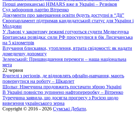
Перші американські HIMARS вже в Україні – Резніков
Суд заборонив партію Вітренко
Документи про завершення освіти будуть доступні в “Дії”
Європарламент підтримав кандидатський статус для України і
Молдови
У Львові у закритому режимі готуються судити Медведчука
Британська розвідка: сили РФ просунулися в бік Лисичанська
на 5 кілометрів
Влучання блискавки, утоплення, втрата свідомості: як надати
домедичну допомогу
Зеленський: Пришвидшення перемоги – наша національна
мета
22 червня
Вчителі з регіонів, де відновлять офлайн-навчання, мають
повернутися на роботу – Шкарлет
Шольц: Німеччина продовжить постачати зброю Україні
В Україні повністю зупинено нафтопереробку – Вітренко
Туреччина заявила, що досягла прогресу з Росією щодо
вивезення українського зерна
Copyright © 2016 - 2026
Сумські Дебати
.