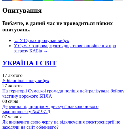
Опитування
Вибачте, в даний час не проводиться ніяких
опитувань.
←
У Сумах пролунав вибух
У Сумах запроваджують додаткове оповіщення про
загрозу КАБів
→
УКРАЇНА І СВІТ
17 лютого
У Білопіллі знову вибух
27 жовтня
На території Сумської громади поліція нейтралізувала бойову
частину ворожого БПЛА
08 січня
Деревина під прицілом: дискусії навколо нового
законопроєкту №4197-Д
07 червня
Як визначити свою чергу на відключення електроенергії не
заходячи на сайт обленерго?