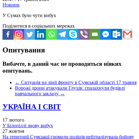
Новини
У Сумах було чути вибух
Поділитися в соціальних мережах
Опитування
Вибачте, в даний час не проводиться ніяких
опитувань.
←
Ситуація на лінії фронту в Сумській області 17 травня
Ворожі дрони атакували Глухів: спалахнули будівлі
навчального закладу
→
УКРАЇНА І СВІТ
17 лютого
У Білопіллі знову вибух
27 жовтня
На території Сумської громади поліція нейтралізувала бойову