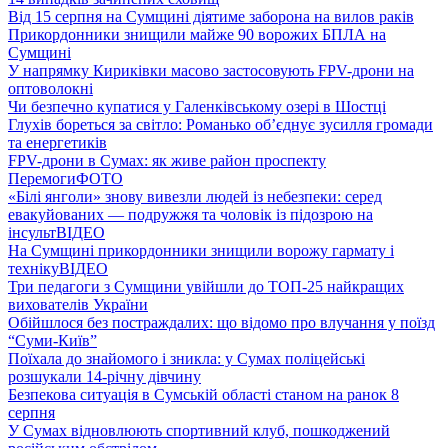
Від 15 серпня на Сумщині діятиме заборона на вилов раків
Прикордонники знищили майже 90 ворожих БПЛА на
Сумщині
У напрямку Кириківки масово застосовують FPV-дрони на
оптоволокні
Чи безпечно купатися у Галенківському озері в Шостці
Глухів бореться за світло: Романько об’єднує зусилля громади
та енергетиків
FPV-дрони в Сумах: як живе район проспекту
Перемоги
ФОТО
«Білі янголи» знову вивезли людей із небезпеки: серед
евакуйованих — подружжя та чоловік із підозрою на
інсульт
ВІДЕО
На Сумщині прикордонники знищили ворожу гармату і
техніку
ВІДЕО
Три педагоги з Сумщини увійшли до ТОП-25 найкращих
вихователів України
Обійшлося без постраждалих: що відомо про влучання у поїзд
“Суми-Київ”
Поїхала до знайомого і зникла: у Сумах поліцейські
розшукали 14-річну дівчину
Безпекова ситуація в Сумській області станом на ранок 8
серпня
У Сумах відновлюють спортивний клуб, пошкоджений