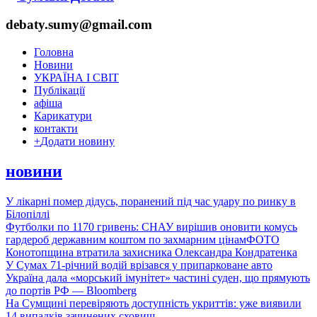
debaty.sumy@gmail.com
Головна
Новини
УКРАЇНА І СВІТ
Публікації
афіша
Карикатури
контакти
+
Додати новину
новини
У лікарні помер дідусь, поранений під час удару по ринку в
Білопіллі
Футболки по 1170 гривень: СНАУ вирішив оновити комусь
гардероб державним коштом по захмарним цінам
ФОТО
Конотопщина втратила захисника Олександра Кондратенка
У Сумах 71-річний водій врізався у припарковане авто
Україна дала «морський імунітет» частині суден, що прямують
до портів РФ — Bloomberg
На Сумщині перевіряють доступність укриттів: уже виявили
14 випадків зачинених сховищ