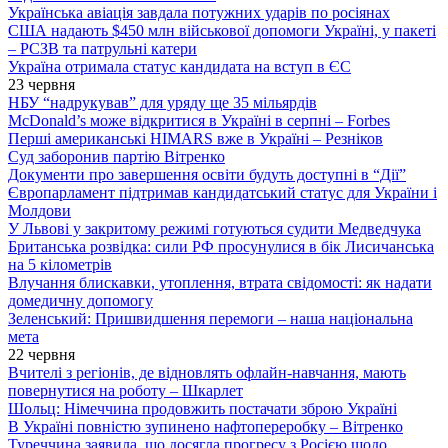
Українська авіація завдала потужних ударів по росіянах
США надають $450 млн військової допомоги Україні, у пакеті
– РСЗВ та патрульні катери
Україна отримала статус кандидата на вступ в ЄС
23 червня
НБУ “надрукував” для уряду ще 35 мільярдів
McDonald’s може відкритися в Україні в серпні – Forbes
Перші американські HIMARS вже в Україні – Резніков
Суд заборонив партію Вітренко
Документи про завершення освіти будуть доступні в “Дії”
Європарламент підтримав кандидатський статус для України і
Молдови
У Львові у закритому режимі готуються судити Медведчука
Британська розвідка: сили РФ просунулися в бік Лисичанська
на 5 кілометрів
Влучання блискавки, утоплення, втрата свідомості: як надати
домедичну допомогу
Зеленський: Пришвидшення перемоги – наша національна
мета
22 червня
Вчителі з регіонів, де відновлять офлайн-навчання, мають
повернутися на роботу – Шкарлет
Шольц: Німеччина продовжить постачати зброю Україні
В Україні повністю зупинено нафтопереробку – Вітренко
Туреччина заявила, що досягла прогресу з Росією щодо