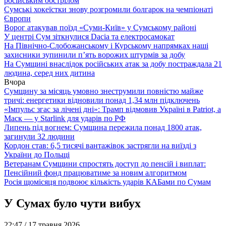
російським обстрілом
Сумські хокеїстки знову розгромили болгарок на чемпіонаті
Європи
Ворог атакував поїзд «Суми-Київ» у Сумському районі
У центрі Сум зіткнулися Dacia та електросамокат
На Північно-Слобожанському і Курському напрямках наші
захисники зупинили п’ять ворожих штурмів за добу
На Сумщині внаслідок російських атак за добу постраждала 21
людина, серед них дитина
Вчора
Сумщину за місяць умовно знеструмили повністю майже
тричі: енергетики відновили понад 1,34 млн підключень
«Імпульс згас за лічені дні»: Трамп відмовив Україні в Patriot, а
Маск — у Starlink для ударів по РФ
Липень під вогнем: Сумщина пережила понад 1800 атак,
загинули 32 людини
Кордон став: 6,5 тисячі вантажівок застрягли на виїзді з
України до Польщі
Ветеранам Сумщини спростять доступ до пенсій і виплат:
Пенсійний фонд працюватиме за новим алгоритмом
Росія щомісяця подвоює кількість ударів КАБами по Сумам
У Сумах було чути вибух
22:47 /
17 травня 2026