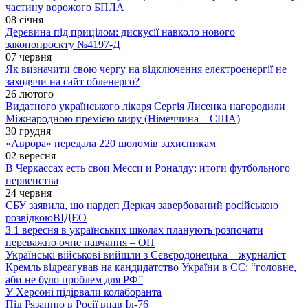
частину ворожого БПЛА
08 січня
Деревина під прицілом: дискусії навколо нового
законопроєкту №4197-Д
07 червня
Як визначити свою чергу на відключення електроенергії не
заходячи на сайт обленерго?
26 лютого
Видатного українського лікаря Сергія Лисенка нагородили
Міжнародною премією миру (Німеччина – США)
30 грудня
«Аврора» передала 220 шоломів захисникам
02 вересня
В Черкассах есть свои Месси и Роналду: итоги футбольного
первенства
24 червня
СБУ заявила, що нардеп Деркач завербований російською
розвідкою
ВІДЕО
З 1 вересня в українських школах планують розпочати
переважно очне навчання – ОП
Українські військові вийшли з Сєвєродонецька – журналіст
Кремль відреагував на кандидатство України в ЄС: “головне,
аби не було проблем для РФ”
У Херсоні підірвали колаборанта
Під Рязанню в Росії впав Іл-76