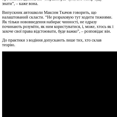
знати”, – каже вона.
Випускник автошколи Максим Ткачов говорить, що
налаштований скласти. “Не розраховую тут ходити тижнями.
Як тільки нововведення набирає чинності, не одразу
починають розуміти, як ним користуватися, і, може, хтось як і
захоче свої права відстоювати, буде важко”, – розповідає він.
До практики з водіння допускають лише тих, хто склав
теорію.