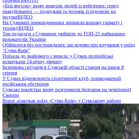
Перемоги
ФОТО
«Білі янголи» знову вивезли людей із небезпеки: серед
евакуйованих — подружжя та чоловік із підозрою на
інсульт
ВІДЕО
На Сумщині прикордонники знищили ворожу гармату і
техніку
ВІДЕО
Три педагоги з Сумщини увійшли до ТОП-25 найкращих
вихователів України
Обійшлося без постраждалих: що відомо про влучання у поїзд
“Суми-Київ”
Поїхала до знайомого і зникла: у Сумах поліцейські
розшукали 14-річну дівчину
Безпекова ситуація в Сумській області станом на ранок 8
серпня
У Сумах відновлюють спортивний клуб, пошкоджений
російським обстрілом
Сумські хокеїстки знову розгромили болгарок на чемпіонаті
Європи
Ворог атакував поїзд «Суми-Київ» у Сумському районі