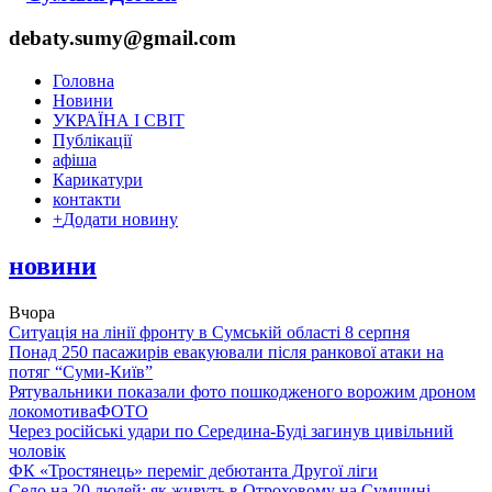
debaty.sumy@gmail.com
Головна
Новини
УКРАЇНА І СВІТ
Публікації
афіша
Карикатури
контакти
+
Додати новину
новини
Вчора
Ситуація на лінії фронту в Сумській області 8 серпня
Понад 250 пасажирів евакуювали після ранкової атаки на
потяг “Суми-Київ”
Рятувальники показали фото пошкодженого ворожим дроном
локомотива
ФОТО
Через російські удари по Середина-Буді загинув цивільний
чоловік
ФК «Тростянець» переміг дебютанта Другої ліги
Село на 20 людей: як живуть в Отроховому на Сумщині