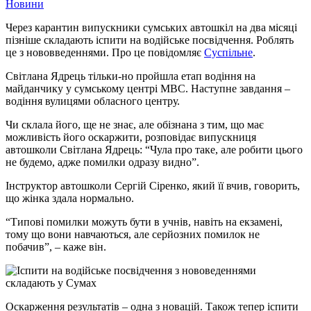
Новини
Через карантин випускники сумських автошкіл на два місяці
пізніше складають іспити на водійське посвідчення. Роблять
це з нововведеннями. Про це повідомляє
Суспільне
.
Світлана Ядрець тільки-но пройшла етап водіння на
майданчику у сумському центрі МВС. Наступне завдання –
водіння вулицями обласного центру.
Чи склала його, ще не знає, але обізнана з тим, що має
можливість його оскаржити, розповідає випускниця
автошколи Світлана Ядрець: “Чула про таке, але робити цього
не будемо, адже помилки одразу видно”.
Інструктор автошколи Сергій Сіренко, який її вчив, говорить,
що жінка здала нормально.
“Типові помилки можуть бути в учнів, навіть на екзамені,
тому що вони навчаються, але серйозних помилок не
побачив”, – каже він.
Оскарження результатів – одна з новацій. Також тепер іспити