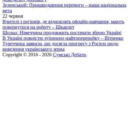
Зеленський: Пришвидшення перемоги – наша національна
мета
22 червня
Вчителі з регіонів, де відновлять офлайн-навчання, мають
повернутися на роботу – Шкарлет
Шольц: Німеччина продовжить постачати зброю Україні
В Україні повністю зупинено нафтопереробку – Вітренко
Туреччина заявила, що досягла прогресу з Росією щодо
вивезення українського зерна
Copyright © 2016 - 2026
Сумські Дебати
.