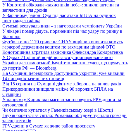
У Конотопі обікрали «захисників неба»: зникли антени та
запчастини для дронів
У Зарічному районі Сум під час атаки БПЛА на будинок
постраждала жінка
Сумські веслувальники – з нагородами чемпіонату України
У лікарні помер дідусь, поранений під час удару по ринку в
Білопіллі
Футболки по 1170 гривень: СНАУ вирішив оновити комусь
гардероб державним коштом по захмарним цінам
ФОТО
Конотопщина втратила захисника Олександра Кондратенка
У Сумах 71-річний водій врізався у припарковане авто
Україна дала «морський імунітет» частині суден, що прямують
до портів РФ — Bloomberg
На Сумщині перевіряють доступність укриттів: уже виявили
14 випадків зачинених сховищ
Від 15 серпня на Сумщині діятиме заборона на вилов раків
Прикордонники знищили майже 90 ворожих БПЛА на
Сумщині
У напрямку Кириківки масово застосовують FPV-дрони на
оптоволокні
Чи безпечно купатися у Галенківському озері в Шостці
Глухів бореться за світло: Романько об’єднує зусилля громади
та енергетиків
FPV-дрони в Сумах: як живе район проспекту