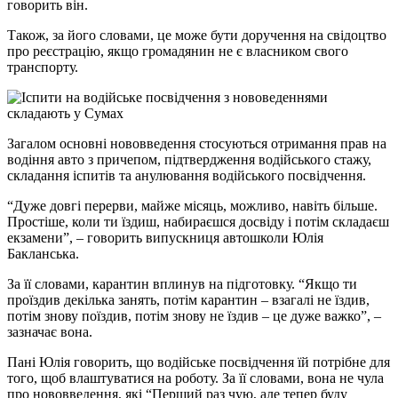
говорить він.
Також, за його словами, це може бути доручення на свідоцтво
про реєстрацію, якщо громадянин не є власником свого
транспорту.
Загалом основні нововведення стосуються отримання прав на
водіння авто з причепом, підтвердження водійського стажу,
складання іспитів та анулювання водійського посвідчення.
“Дуже довгі перерви, майже місяць, можливо, навіть більше.
Простіше, коли ти їздиш, набираєшся досвіду і потім складаєш
екзамени”, – говорить випускниця автошколи Юлія
Бакланська.
За її словами, карантин вплинув на підготовку. “Якщо ти
проїздив декілька занять, потім карантин – взагалі не їздив,
потім знову поїздив, потім знову не їздив – це дуже важко”, –
зазначає вона.
Пані Юлія говорить, що водійське посвідчення їй потрібне для
того, щоб влаштуватися на роботу. За її словами, вона не чула
про нововведення, які “Перший раз чую, але тепер буду