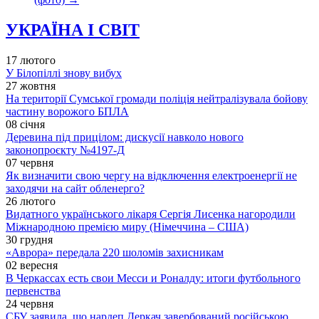
УКРАЇНА І СВІТ
17 лютого
У Білопіллі знову вибух
27 жовтня
На території Сумської громади поліція нейтралізувала бойову
частину ворожого БПЛА
08 січня
Деревина під прицілом: дискусії навколо нового
законопроєкту №4197-Д
07 червня
Як визначити свою чергу на відключення електроенергії не
заходячи на сайт обленерго?
26 лютого
Видатного українського лікаря Сергія Лисенка нагородили
Міжнародною премією миру (Німеччина – США)
30 грудня
«Аврора» передала 220 шоломів захисникам
02 вересня
В Черкассах есть свои Месси и Роналду: итоги футбольного
первенства
24 червня
СБУ заявила, що нардеп Деркач завербований російською