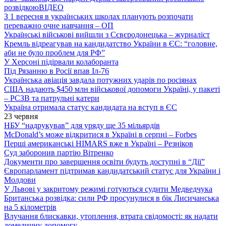
розвідкою
ВІДЕО
З 1 вересня в українських школах планують розпочати
переважно очне навчання – ОП
Українські військові вийшли з Сєвєродонецька – журналіст
Кремль відреагував на кандидатство України в ЄС: “головне,
аби не було проблем для РФ”
У Херсоні підірвали колаборанта
Під Рязанню в Росії впав Іл-76
Українська авіація завдала потужних ударів по росіянах
США надають $450 млн військової допомоги Україні, у пакеті
– РСЗВ та патрульні катери
Україна отримала статус кандидата на вступ в ЄС
23 червня
НБУ “надрукував” для уряду ще 35 мільярдів
McDonald’s може відкритися в Україні в серпні – Forbes
Перші американські HIMARS вже в Україні – Резніков
Суд заборонив партію Вітренко
Документи про завершення освіти будуть доступні в “Дії”
Європарламент підтримав кандидатський статус для України і
Молдови
У Львові у закритому режимі готуються судити Медведчука
Британська розвідка: сили РФ просунулися в бік Лисичанська
на 5 кілометрів
Влучання блискавки, утоплення, втрата свідомості: як надати
домедичну допомогу