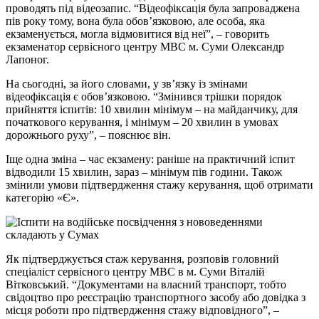
проводять під відеозапис. “Відеофіксація була запроваджена
пів року тому, вона була обов’язковою, але особа, яка
екзаменується, могла відмовитися від неї”, – говорить
екзаменатор сервісного центру МВС м. Суми Олександр
Лапоног.
На сьогодні, за його словами, у зв’язку із змінами
відеофіксація є обов’язковою. “Змінився трішки порядок
прийняття іспитів: 10 хвилин мінімум – на майданчику, для
початкового керування, і мінімум – 20 хвилин в умовах
дорожнього руху”, – пояснює він.
Іще одна зміна – час екзамену: раніше на практичний іспит
відводили 15 хвилин, зараз – мінімум пів години. Також
змінили умови підтвердження стажу керування, щоб отримати
категорію «Є».
Як підтверджується стаж керування, розповів головний
спеціаліст сервісного центру МВС в м. Суми Віталій
Вітковський. “Документами на власний транспорт, тобто
свідоцтво про реєстрацію транспортного засобу або довідка з
місця роботи про підтвердження стажу відповідного”, –