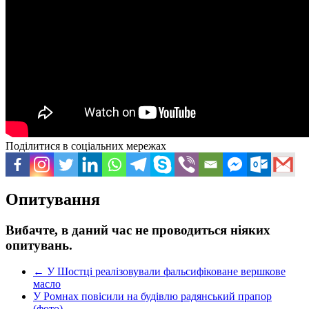
Поділитися в соціальних мережах
Опитування
Вибачте, в даний час не проводиться ніяких
опитувань.
←
У Шостці реалізовували фальсифіковане вершкове
масло
У Ромнах повісили на будівлю радянський прапор
(фото)
→