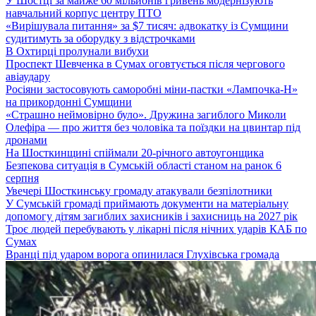
У Шостці за майже 60 мільйонів гривень модернізують
навчальний корпус центру ПТО
«Вирішувала питання» за $7 тисяч: адвокатку із Сумщини
судитимуть за оборудку з відстрочками
В Охтирці пролунали вибухи
Проспект Шевченка в Сумах оговтується після чергового
авіаудару
Росіяни застосовують саморобні міни-пастки «Лампочка-Н»
на прикордонні Сумщини
«Страшно неймовірно було». Дружина загиблого Миколи
Олефіра — про життя без чоловіка та поїздки на цвинтар під
дронами
На Шосткинщині спіймали 20-річного автоугонщика
Безпекова ситуація в Сумській області станом на ранок 6
серпня
Увечері Шосткинську громаду атакували безпілотники
У Сумській громаді приймають документи на матеріальну
допомогу дітям загиблих захисників і захисниць на 2027 рік
Троє людей перебувають у лікарні після нічних ударів КАБ по
Сумах
Вранці під ударом ворога опинилася Глухівська громада