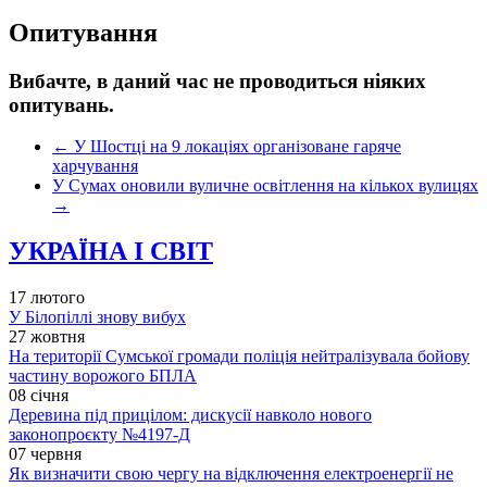
Опитування
Вибачте, в даний час не проводиться ніяких
опитувань.
←
У Шостці на 9 локаціях організоване гаряче
харчування
У Сумах оновили вуличне освітлення на кількох вулицях
→
УКРАЇНА І СВІТ
17 лютого
У Білопіллі знову вибух
27 жовтня
На території Сумської громади поліція нейтралізувала бойову
частину ворожого БПЛА
08 січня
Деревина під прицілом: дискусії навколо нового
законопроєкту №4197-Д
07 червня
Як визначити свою чергу на відключення електроенергії не