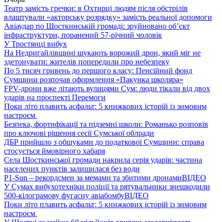
Театр замість гречки: в Охтирці людям після обстрілів
влаштували «акторську розрядку» замість реальної допомоги
Авіаудар по Шосткинській громаді: зруйновано об’єкт
інфраструктури, поранений 57-річний чоловік
У Тростянці вибух
На Недригайлівщині шукають ворожий дрон, який міг не
здетонувати: жителів попередили про небезпеку
По 5 тисяч гривень до першого класу: Пенсійний фонд
Сумщини розпочав оформлення «Пакунка школяра»
FPV-дрони вже літають вулицями Сум: люди тікали від двох
ударів на проспекті Перемоги
Поки літо плавить асфальт: 5 книжкових історій із зимовим
настроєм
Безпека, фортифікації та підземні школи: Романько розповів
про ключові рішення сесії Сумської облради
ДБР прийшло з обшуками до податкової Сумщини: справа
стосується ймовірного хабаря
Села Шосткинської громади накрила серія ударів: частина
населених пунктів залишилася без води
P1-Sun – рекордсмен за мемами та збитими дронами
ВІДЕО
У Сумах вибухотехніки поліції та рятувальники знешкодили
500-кілограмову фугасну авіабомбу
ВІДЕО
Поки літо плавить асфальт: 5 книжкових історій із зимовим
настроєм