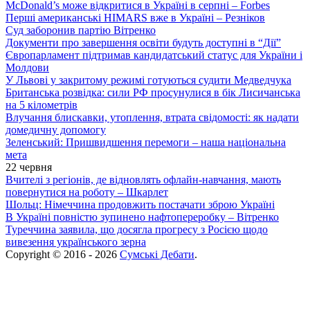
McDonald’s може відкритися в Україні в серпні – Forbes
Перші американські HIMARS вже в Україні – Резніков
Суд заборонив партію Вітренко
Документи про завершення освіти будуть доступні в “Дії”
Європарламент підтримав кандидатський статус для України і
Молдови
У Львові у закритому режимі готуються судити Медведчука
Британська розвідка: сили РФ просунулися в бік Лисичанська
на 5 кілометрів
Влучання блискавки, утоплення, втрата свідомості: як надати
домедичну допомогу
Зеленський: Пришвидшення перемоги – наша національна
мета
22 червня
Вчителі з регіонів, де відновлять офлайн-навчання, мають
повернутися на роботу – Шкарлет
Шольц: Німеччина продовжить постачати зброю Україні
В Україні повністю зупинено нафтопереробку – Вітренко
Туреччина заявила, що досягла прогресу з Росією щодо
вивезення українського зерна
Copyright © 2016 - 2026
Сумські Дебати
.