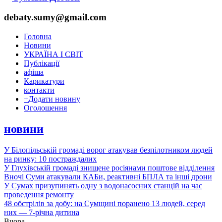
debaty.sumy@gmail.com
Головна
Новини
УКРАЇНА І СВІТ
Публікації
афіша
Карикатури
контакти
+
Додати новину
Оголошення
новини
У Білопільській громаді ворог атакував безпілотником людей
на ринку: 10 постраждалих
У Глухівській громаді знищене росіянами поштове відділення
Вночі Суми атакували КАБи, реактивні БПЛА та інші дрони
У Сумах призупинять одну з водонасосних станцій на час
проведення ремонту
48 обстрілів за добу: на Сумщині поранено 13 людей, серед
них — 7-річна дитина
Вчора