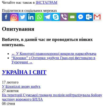
Читайте нас також в
ІНСТАГРАМ
Поділитися в соціальних мережах
Опитування
Вибачте, в даний час не проводиться ніяких
опитувань.
←
У Конотопі правоохоронці викрили наркозбувача
“Крошки” з Охтирки здобули Гран-прі фестивалю в
Туреччині
→
УКРАЇНА І СВІТ
17 лютого
У Білопіллі знову вибух
27 жовтня
На території Сумської громади поліція нейтралізувала бойову
частину ворожого БПЛА
08 січня