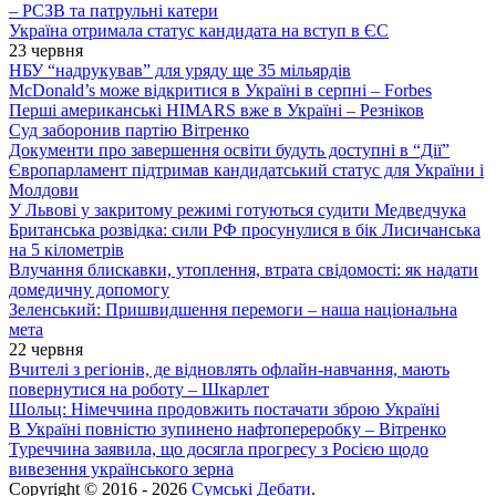
– РСЗВ та патрульні катери
Україна отримала статус кандидата на вступ в ЄС
23 червня
НБУ “надрукував” для уряду ще 35 мільярдів
McDonald’s може відкритися в Україні в серпні – Forbes
Перші американські HIMARS вже в Україні – Резніков
Суд заборонив партію Вітренко
Документи про завершення освіти будуть доступні в “Дії”
Європарламент підтримав кандидатський статус для України і
Молдови
У Львові у закритому режимі готуються судити Медведчука
Британська розвідка: сили РФ просунулися в бік Лисичанська
на 5 кілометрів
Влучання блискавки, утоплення, втрата свідомості: як надати
домедичну допомогу
Зеленський: Пришвидшення перемоги – наша національна
мета
22 червня
Вчителі з регіонів, де відновлять офлайн-навчання, мають
повернутися на роботу – Шкарлет
Шольц: Німеччина продовжить постачати зброю Україні
В Україні повністю зупинено нафтопереробку – Вітренко
Туреччина заявила, що досягла прогресу з Росією щодо
вивезення українського зерна
Copyright © 2016 - 2026
Сумські Дебати
.