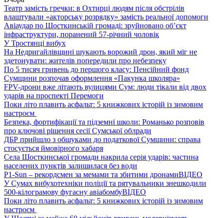
Театр замість гречки: в Охтирці людям після обстрілів
влаштували «акторську розрядку» замість реальної допомоги
Авіаудар по Шосткинській громаді: зруйновано об’єкт
інфраструктури, поранений 57-річний чоловік
У Тростянці вибух
На Недригайлівщині шукають ворожий дрон, який міг не
здетонувати: жителів попередили про небезпеку
По 5 тисяч гривень до першого класу: Пенсійний фонд
Сумщини розпочав оформлення «Пакунка школяра»
FPV-дрони вже літають вулицями Сум: люди тікали від двох
ударів на проспекті Перемоги
Поки літо плавить асфальт: 5 книжкових історій із зимовим
настроєм
Безпека, фортифікації та підземні школи: Романько розповів
про ключові рішення сесії Сумської облради
ДБР прийшло з обшуками до податкової Сумщини: справа
стосується ймовірного хабаря
Села Шосткинської громади накрила серія ударів: частина
населених пунктів залишилася без води
P1-Sun – рекордсмен за мемами та збитими дронами
ВІДЕО
У Сумах вибухотехніки поліції та рятувальники знешкодили
500-кілограмову фугасну авіабомбу
ВІДЕО
Поки літо плавить асфальт: 5 книжкових історій із зимовим
настроєм