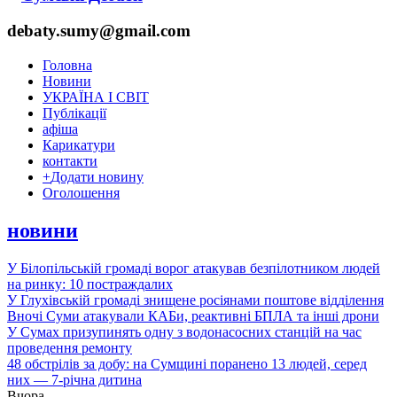
debaty.sumy@gmail.com
Головна
Новини
УКРАЇНА І СВІТ
Публікації
афіша
Карикатури
контакти
+
Додати новину
Оголошення
новини
У Білопільській громаді ворог атакував безпілотником людей
на ринку: 10 постраждалих
У Глухівській громаді знищене росіянами поштове відділення
Вночі Суми атакували КАБи, реактивні БПЛА та інші дрони
У Сумах призупинять одну з водонасосних станцій на час
проведення ремонту
48 обстрілів за добу: на Сумщині поранено 13 людей, серед
них — 7-річна дитина
Вчора