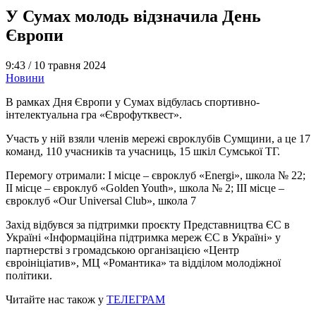
У Сумах молодь відзначила День
Європи
9:43 /
10 травня 2024
Новини
В рамках Дня Європи у Сумах відбулась спортивно-
інтелектуальна гра «Єврофутквест».
Участь у ній взяли членів мережі євроклубів Сумщини, а це 17
команд, 110 учасників та учасниць, 15 шкіл Сумської ТГ.
Перемогу отримали: I місце – євроклуб «Energi», школа № 22;
II місце – євроклуб «Golden Youth», школа № 2; III місце –
євроклуб «Our Universal Club», школа 7
Захід відбувся за підтримки проєкту Представництва ЄС в
Україні «Інформаційна підтримка мереж ЄС в Україні» у
партнерстві з громадською організацією «Центр
євроініціатив», МЦ «Романтика» та відділом молодіжної
політики.
Читайте нас також у
ТЕЛЕГРАМ