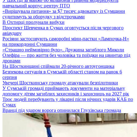
У Шостці за майже 60 мільйонів гривень модернізують
навчальний корпус центру ПТО
«Вирішувала питання» за $7 тисяч: адвокатку із Сумщини
судитимуть за оборудку з відстрочками
В Охтирці пролунали вибухи
Проспект Шевченка в Сумах оговтується після чергового
авіаудару
Росіяни застосовують саморобні міни-пастки «Лампочка-Н»
на прикордонні Сумщини
«Страшно неймовірно було». Дружина загиблого Миколи
Олефіра — про життя без чоловіка та поїздки на цвинтар під
дронами
На Шосткинщині спіймали 20-річного автоугонщика
Безпекова ситуація в Сумській області станом на ранок 6
серпня
Увечері Шосткинську громаду атакували безпілотники
У Сумській громаді приймають документи на матеріальну
допомогу дітям загиблих захисників і захисниць на 2027 рік
Троє людей перебувають у лікарні після нічних ударів КАБ по
Сумах
Вранці під ударом ворога опинилася Глухівська громада