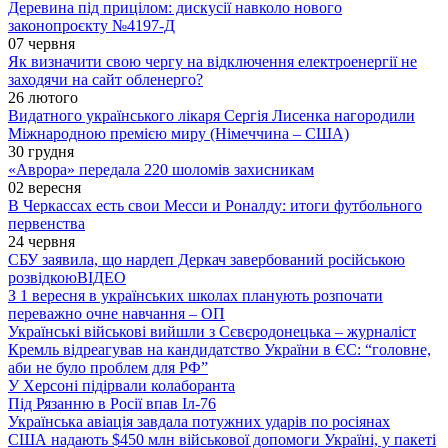
Деревина під прицілом: дискусії навколо нового
законопроєкту №4197-Д
07 червня
Як визначити свою чергу на відключення електроенергії не
заходячи на сайт обленерго?
26 лютого
Видатного українського лікаря Сергія Лисенка нагородили
Міжнародною премією миру (Німеччина – США)
30 грудня
«Аврора» передала 220 шоломів захисникам
02 вересня
В Черкассах есть свои Месси и Роналду: итоги футбольного
первенства
24 червня
СБУ заявила, що нардеп Деркач завербований російською
розвідкою
ВІДЕО
З 1 вересня в українських школах планують розпочати
переважно очне навчання – ОП
Українські військові вийшли з Сєвєродонецька – журналіст
Кремль відреагував на кандидатство України в ЄС: “головне,
аби не було проблем для РФ”
У Херсоні підірвали колаборанта
Під Рязанню в Росії впав Іл-76
Українська авіація завдала потужних ударів по росіянах
США надають $450 млн військової допомоги Україні, у пакеті