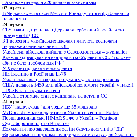
«Аврора» передала 220 шоломів захисникам
02 вересня
В Черкассах есть свои Месси и Роналду: итоги футбольного
первенства
24 червня
СБУ заявила, що нардеп Деркач завербований російською
розвідкою
ВІДЕО
З 1 вересня в українських школах планують розпочати
переважно очне навчання – ОП
Українські військові вийшли з Сєвєродонецька – журналіст
Кремль відреагував на кандидатство України в ЄС: “головне,
аби не було проблем для РФ”
У Херсоні підірвали колаборанта
Під Рязанню в Росії впав Іл-76
Українська авіація завдала потужних ударів по росіянах
США надають $450 млн військової допомоги Україні, у пакеті
– РСЗВ та патрульні катери
Україна отримала статус кандидата на вступ в ЄС
23 червня
НБУ “надрукував” для уряду ще 35 мільярдів
McDonald’s може відкритися в Україні в серпні – Forbes
Перші американські HIMARS вже в Україні – Резніков
Суд заборонив партію Вітренко
Документи про завершення освіти будуть доступні в “Дії”
Європарламент підтримав кандидатський статус для України і