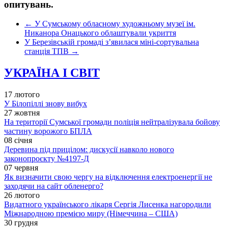
опитувань.
←
У Сумському обласному художньому музеї ім.
Никанора Онацького облаштували укриття
У Березівській громаді з’явилася міні-сортувальна
станція ТПВ
→
УКРАЇНА І СВІТ
17 лютого
У Білопіллі знову вибух
27 жовтня
На території Сумської громади поліція нейтралізувала бойову
частину ворожого БПЛА
08 січня
Деревина під прицілом: дискусії навколо нового
законопроєкту №4197-Д
07 червня
Як визначити свою чергу на відключення електроенергії не
заходячи на сайт обленерго?
26 лютого
Видатного українського лікаря Сергія Лисенка нагородили
Міжнародною премією миру (Німеччина – США)
30 грудня