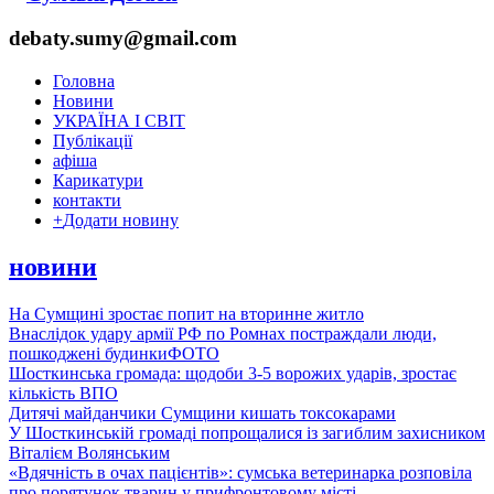
debaty.sumy@gmail.com
Головна
Новини
УКРАЇНА І СВІТ
Публікації
афіша
Карикатури
контакти
+
Додати новину
новини
На Сумщині зростає попит на вторинне житло
Внаслідок удару армії РФ по Ромнах постраждали люди,
пошкоджені будинки
ФОТО
Шосткинська громада: щодоби 3-5 ворожих ударів, зростає
кількість ВПО
Дитячі майданчики Сумщини кишать токсокарами
У Шосткинській громаді попрощалися із загиблим захисником
Віталієм Волянським
«Вдячність в очах пацієнтів»: сумська ветеринарка розповіла
про порятунок тварин у прифронтовому місті