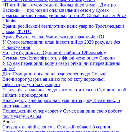
«П’ятий рік готуємося до найскладнішої зими». Дмитро
Васюнін — про новий опалювальний сезон у Сумах
Сумська вихователька увійшла до топ-25 Global Teacher Prize
Ukraine
Вранці російський безпілотник наніс удар по Тростянецькій
громаді
ФОТО
Армія РФ атакувала Ромни сьогодні зранку
ФОТО
У Сумах затвердили план інвестицій до 2029 року, але без
фінансування
На даху будинку на Сумщині знайшли 120-мм міну
Сумські хокеїстки зіграють у фіналі чемпіонату Європи
У Сумах перевірили воду з озер і річки: чи є перевищення
норм?
Діти Сумщини поїхали на оздоровлення до Польщі
Вночі ворог ударив авіацією по обʼєкту дорожньої
інфраструктури на Сумщині
Евакуація заради життя: до кого звертатися на Сумщині, щоб
виїхати з прикордоння
Внаслідок ударів ворога на Сумщині за добу 3 загиблих, 5
постраждалих
Пошкоджений супермаркет у Сумах відновив свою роботу
після удару КАБом
Вчора
Ситуація на лінії фронту в Сумській області 8 серпня