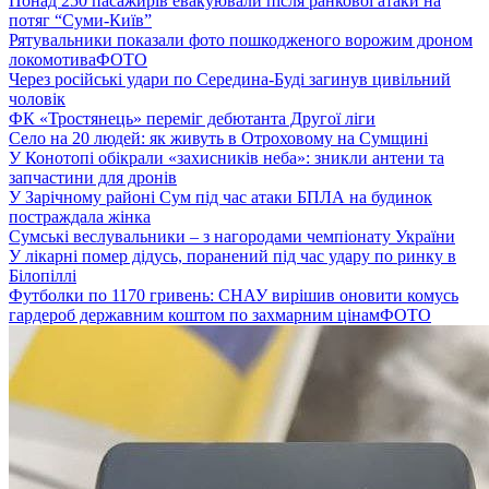
Понад 250 пасажирів евакуювали після ранкової атаки на
потяг “Суми-Київ”
Рятувальники показали фото пошкодженого ворожим дроном
локомотива
ФОТО
Через російські удари по Середина-Буді загинув цивільний
чоловік
ФК «Тростянець» переміг дебютанта Другої ліги
Село на 20 людей: як живуть в Отроховому на Сумщині
У Конотопі обікрали «захисників неба»: зникли антени та
запчастини для дронів
У Зарічному районі Сум під час атаки БПЛА на будинок
постраждала жінка
Сумські веслувальники – з нагородами чемпіонату України
У лікарні помер дідусь, поранений під час удару по ринку в
Білопіллі
Футболки по 1170 гривень: СНАУ вирішив оновити комусь
гардероб державним коштом по захмарним цінам
ФОТО