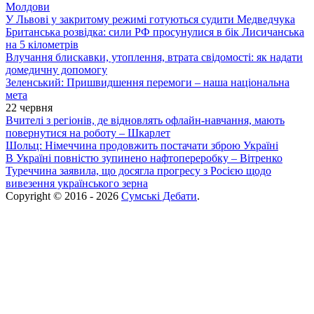
Молдови
У Львові у закритому режимі готуються судити Медведчука
Британська розвідка: сили РФ просунулися в бік Лисичанська
на 5 кілометрів
Влучання блискавки, утоплення, втрата свідомості: як надати
домедичну допомогу
Зеленський: Пришвидшення перемоги – наша національна
мета
22 червня
Вчителі з регіонів, де відновлять офлайн-навчання, мають
повернутися на роботу – Шкарлет
Шольц: Німеччина продовжить постачати зброю Україні
В Україні повністю зупинено нафтопереробку – Вітренко
Туреччина заявила, що досягла прогресу з Росією щодо
вивезення українського зерна
Copyright © 2016 - 2026
Сумські Дебати
.