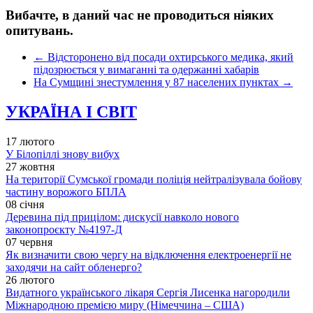
Вибачте, в даний час не проводиться ніяких
опитувань.
←
Відсторонено від посади охтирського медика, який
підозрюється у вимаганні та одержанні хабарів
На Сумщині знестумлення у 87 населених пунктах
→
УКРАЇНА І СВІТ
17 лютого
У Білопіллі знову вибух
27 жовтня
На території Сумської громади поліція нейтралізувала бойову
частину ворожого БПЛА
08 січня
Деревина під прицілом: дискусії навколо нового
законопроєкту №4197-Д
07 червня
Як визначити свою чергу на відключення електроенергії не
заходячи на сайт обленерго?
26 лютого
Видатного українського лікаря Сергія Лисенка нагородили
Міжнародною премією миру (Німеччина – США)