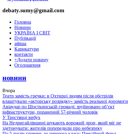
debaty.sumy@gmail.com
Головна
Новини
УКРАЇНА І СВІТ
Публікації
афіша
Карикатури
контакти
+
Додати новину
Оголошення
новини
Вчора
Театр замість гречки: в Охтирці людям після обстрілів
влаштували «акторську розрядку» замість реальної допомоги
Авіаудар по Шосткинській громаді: зруйновано об’єкт
інфраструктури, поранений 57-річний чоловік
У Тростянці вибух
На Недригайлівщині шукають ворожий дрон, який міг не
здетонувати: жителів попередили про небезпеку
По 5 тисяч гривень до першого класу: Пенсійний фонд