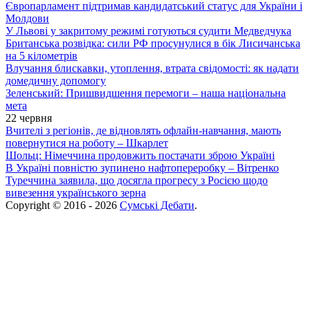
Європарламент підтримав кандидатський статус для України і
Молдови
У Львові у закритому режимі готуються судити Медведчука
Британська розвідка: сили РФ просунулися в бік Лисичанська
на 5 кілометрів
Влучання блискавки, утоплення, втрата свідомості: як надати
домедичну допомогу
Зеленський: Пришвидшення перемоги – наша національна
мета
22 червня
Вчителі з регіонів, де відновлять офлайн-навчання, мають
повернутися на роботу – Шкарлет
Шольц: Німеччина продовжить постачати зброю Україні
В Україні повністю зупинено нафтопереробку – Вітренко
Туреччина заявила, що досягла прогресу з Росією щодо
вивезення українського зерна
Copyright © 2016 - 2026
Сумські Дебати
.