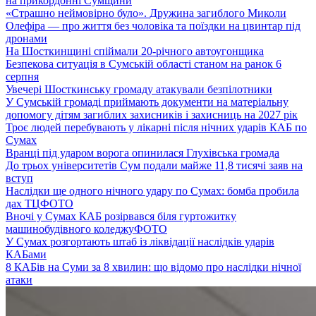
на прикордонні Сумщини
«Страшно неймовірно було». Дружина загиблого Миколи
Олефіра — про життя без чоловіка та поїздки на цвинтар під
дронами
На Шосткинщині спіймали 20-річного автоугонщика
Безпекова ситуація в Сумській області станом на ранок 6
серпня
Увечері Шосткинську громаду атакували безпілотники
У Сумській громаді приймають документи на матеріальну
допомогу дітям загиблих захисників і захисниць на 2027 рік
Троє людей перебувають у лікарні після нічних ударів КАБ по
Сумах
Вранці під ударом ворога опинилася Глухівська громада
До трьох університетів Сум подали майже 11,8 тисячі заяв на
вступ
Наслідки ще одного нічного удару по Сумах: бомба пробила
дах ТЦ
ФОТО
Вночі у Сумах КАБ розірвався біля гуртожитку
машинобудівного коледжу
ФОТО
У Сумах розгортають штаб із ліквідації наслідків ударів
КАБами
8 КАБів на Суми за 8 хвилин: що відомо про наслідки нічної
атаки