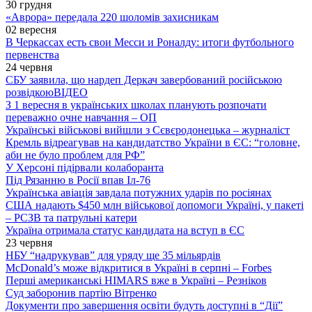
30 грудня
«Аврора» передала 220 шоломів захисникам
02 вересня
В Черкассах есть свои Месси и Роналду: итоги футбольного
первенства
24 червня
СБУ заявила, що нардеп Деркач завербований російською
розвідкою
ВІДЕО
З 1 вересня в українських школах планують розпочати
переважно очне навчання – ОП
Українські військові вийшли з Сєвєродонецька – журналіст
Кремль відреагував на кандидатство України в ЄС: “головне,
аби не було проблем для РФ”
У Херсоні підірвали колаборанта
Під Рязанню в Росії впав Іл-76
Українська авіація завдала потужних ударів по росіянах
США надають $450 млн військової допомоги Україні, у пакеті
– РСЗВ та патрульні катери
Україна отримала статус кандидата на вступ в ЄС
23 червня
НБУ “надрукував” для уряду ще 35 мільярдів
McDonald’s може відкритися в Україні в серпні – Forbes
Перші американські HIMARS вже в Україні – Резніков
Суд заборонив партію Вітренко
Документи про завершення освіти будуть доступні в “Дії”