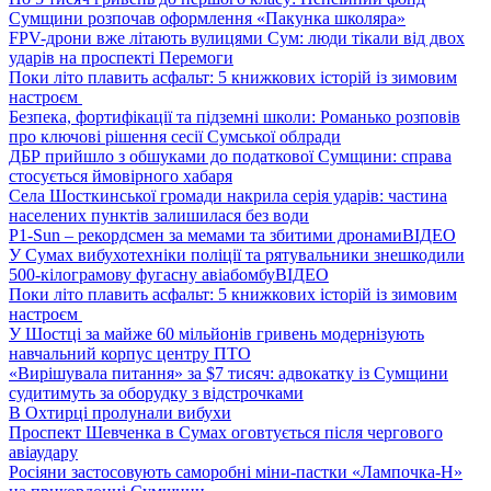
Сумщини розпочав оформлення «Пакунка школяра»
FPV-дрони вже літають вулицями Сум: люди тікали від двох
ударів на проспекті Перемоги
Поки літо плавить асфальт: 5 книжкових історій із зимовим
настроєм
Безпека, фортифікації та підземні школи: Романько розповів
про ключові рішення сесії Сумської облради
ДБР прийшло з обшуками до податкової Сумщини: справа
стосується ймовірного хабаря
Села Шосткинської громади накрила серія ударів: частина
населених пунктів залишилася без води
P1-Sun – рекордсмен за мемами та збитими дронами
ВІДЕО
У Сумах вибухотехніки поліції та рятувальники знешкодили
500-кілограмову фугасну авіабомбу
ВІДЕО
Поки літо плавить асфальт: 5 книжкових історій із зимовим
настроєм
У Шостці за майже 60 мільйонів гривень модернізують
навчальний корпус центру ПТО
«Вирішувала питання» за $7 тисяч: адвокатку із Сумщини
судитимуть за оборудку з відстрочками
В Охтирці пролунали вибухи
Проспект Шевченка в Сумах оговтується після чергового
авіаудару
Росіяни застосовують саморобні міни-пастки «Лампочка-Н»