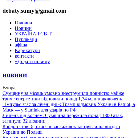
debaty.sumy@gmail.com
Головна
Новини
УКРАЇНА І СВІТ
Публікації
афіша
Карикатури
контакти
+
Додати новину
новини
Вчора
Сумщину за місяць умовно знеструмили повністю майже
тричі: енергетики відновили понад 1,34 млн підключень
«Імпульс згас за лічені дні»: Трамп відмовив Україні в Patriot, а
Маск — у Starlink для ударів по РФ
Липень під вогнем: Сумщина пережила понад 1800 атак,
загинули 32 людини
Кордон став: 6,5 тисячі вантажівок застрягли на виїзді з
України до Польщі
Ветеранам Сумщини спростять доступ до пенсій і виплат: