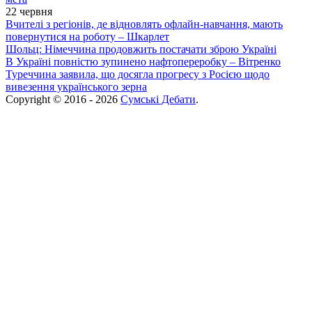
22 червня
Вчителі з регіонів, де відновлять офлайн-навчання, мають
повернутися на роботу – Шкарлет
Шольц: Німеччина продовжить постачати зброю Україні
В Україні повністю зупинено нафтопереробку – Вітренко
Туреччина заявила, що досягла прогресу з Росією щодо
вивезення українського зерна
Copyright © 2016 - 2026
Сумські Дебати
.