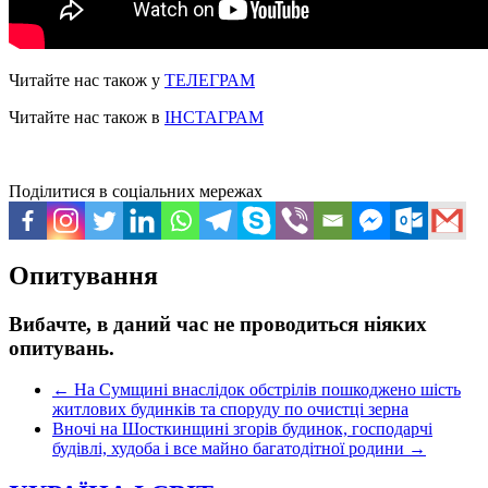
Читайте нас також у
ТЕЛЕГРАМ
Читайте нас також в
ІНСТАГРАМ
Поділитися в соціальних мережах
Опитування
Вибачте, в даний час не проводиться ніяких
опитувань.
←
На Сумщині внаслідок обстрілів пошкоджено шість
житлових будинків та споруду по очистці зерна
Вночі на Шосткинщині згорів будинок, господарчі
будівлі, худоба і все майно багатодітної родини
→