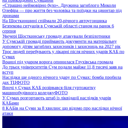
на прикордонні Сумщини
«Страшно неймовірно було». Дружина загиблого Миколи
Олефіра — про життя без чоловіка та поїздки на цвинтар під
дронами
На Шосткинщині спіймали 20-річного автоугонщика
Безпекова ситуація в Сумській області станом на ранок 6
серпня
Увечері Шосткинську громаду атакували безпілотники
У Сумській громаді приймають документи на матеріальну
допомогу дітям загиблих захисників і захисниць на 2027 рік
Троє людей перебувають у лікарні після нічних ударів КАБ по
Сумах
Вранці під ударом ворога опинилася Глухівська громада
До трьох університетів Сум подали майже 11,8 тисячі заяв на
вступ
Наслідки ще одного нічного удару по Сумах: бомба пробила
дах ТЦ
ФОТО
Вночі у Сумах КАБ розірвався біля гуртожитку
машинобудівного коледжу
ФОТО
У Сумах розгортають штаб із ліквідації наслідків ударів
КАБами
8 КАБів на Суми за 8 хвилин: що відомо про наслідки нічної
атаки