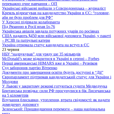
переважно очне навчання – ОП
Українські військові вийшли з Сєвєродонецька – журналіст
Кремль відреагував на кандидатство України в ЄС: “головне,
аби не було проблем для РФ”
У Херсоні підірвали колаборанта
Під Рязанню в Росії впав Іл-76
Українська авіація завдала потужних ударів по росіянах
США надають $450 млн військової допомоги Україні, у пакеті
– РСЗВ та патрульні катери
Україна отримала статус кандидата на вступ в ЄС
23 червня
НБУ “надрукував” для уряду ще 35 мільярдів
McDonald’s може відкритися в Україні в серпні – Forbes
Перші американські HIMARS вже в Україні – Резніков
Суд заборонив партію Вітренко
Документи про завершення освіти будуть доступні в “Дії”
Європарламент підтримав кандидатський статус для України і
Молдови
У Львові у закритому режимі готуються судити Медведчука
Британська розвідка: сили РФ просунулися в бік Лисичанська
на 5 кілометрів
Влучання блискавки, утоплення, втрата свідомості: як надати
домедичну допомогу
Зеленський: Пришвидшення перемоги – наша національна
мета