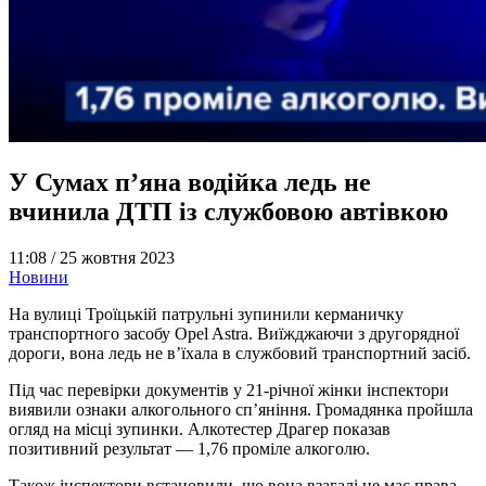
У Сумах п’яна водійка ледь не
вчинила ДТП із службовою автівкою
11:08 /
25 жовтня 2023
Новини
На вулиці Троїцькій патрульні зупинили керманичку
транспортного засобу Opel Astra. Виїжджаючи з другорядної
дороги, вона ледь не в’їхала в службовий транспортний засіб.
Під час перевірки документів у 21-річної жінки інспектори
виявили ознаки алкогольного сп’яніння. Громадянка пройшла
огляд на місці зупинки. Алкотестер Драгер показав
позитивний результат — 1,76 проміле алкоголю.
Також інспектори встановили, що вона взагалі не має права