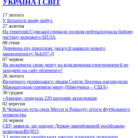
УКРАЇНА І СВІТ
17 лютого
У Білопіллі знову вибух
27 жовтня
На території Сумської громади поліція нейтралізувала бойову
частину ворожого БПЛА
08 січня
Деревина під прицілом: дискусії навколо нового
законопроєкту №4197-Д
07 червня
Як визначити свою чергу на відключення електроенергії не
заходячи на сайт обленерго?
26 лютого
Видатного українського лікаря Сергія Лисенка нагородили
Міжнародною премією миру (Німеччина – США)
30 грудня
«Аврора» передала 220 шоломів захисникам
02 вересня
В Черкассах есть свои Месси и Роналду: итоги футбольного
первенства
24 червня
СБУ заявила, що нардеп Деркач завербований російською
розвідкою
ВІДЕО
З 1 вересня в українських школах планують розпочати