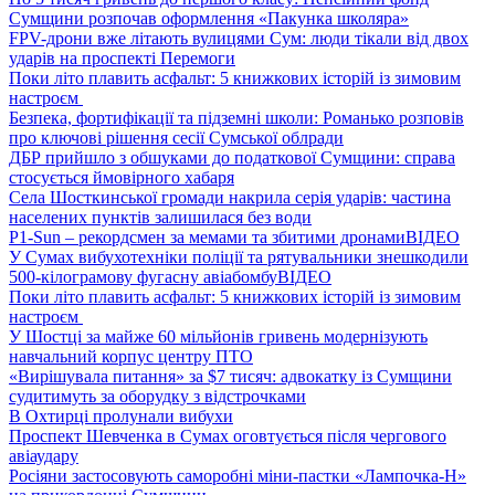
Сумщини розпочав оформлення «Пакунка школяра»
FPV-дрони вже літають вулицями Сум: люди тікали від двох
ударів на проспекті Перемоги
Поки літо плавить асфальт: 5 книжкових історій із зимовим
настроєм
Безпека, фортифікації та підземні школи: Романько розповів
про ключові рішення сесії Сумської облради
ДБР прийшло з обшуками до податкової Сумщини: справа
стосується ймовірного хабаря
Села Шосткинської громади накрила серія ударів: частина
населених пунктів залишилася без води
P1-Sun – рекордсмен за мемами та збитими дронами
ВІДЕО
У Сумах вибухотехніки поліції та рятувальники знешкодили
500-кілограмову фугасну авіабомбу
ВІДЕО
Поки літо плавить асфальт: 5 книжкових історій із зимовим
настроєм
У Шостці за майже 60 мільйонів гривень модернізують
навчальний корпус центру ПТО
«Вирішувала питання» за $7 тисяч: адвокатку із Сумщини
судитимуть за оборудку з відстрочками
В Охтирці пролунали вибухи
Проспект Шевченка в Сумах оговтується після чергового
авіаудару
Росіяни застосовують саморобні міни-пастки «Лампочка-Н»