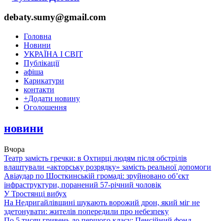
debaty.sumy@gmail.com
Головна
Новини
УКРАЇНА І СВІТ
Публікації
афіша
Карикатури
контакти
+
Додати новину
Оголошення
новини
Вчора
Театр замість гречки: в Охтирці людям після обстрілів
влаштували «акторську розрядку» замість реальної допомоги
Авіаудар по Шосткинській громаді: зруйновано об’єкт
інфраструктури, поранений 57-річний чоловік
У Тростянці вибух
На Недригайлівщині шукають ворожий дрон, який міг не
здетонувати: жителів попередили про небезпеку
По 5 тисяч гривень до першого класу: Пенсійний фонд