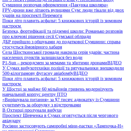
Сумщини розпочав оформлення «Пакунка школяра»
FPV-дрони вже літають вулицями Сум: люди тікали від двох
ударів на проспекті Перемоги
Поки літо плавить асфальт: 5 книжкових історій із зимовим
настроєм
Безпека, фортифікації та підземні школи: Романько розповів
про ключові рішення сесії Сумської облради
ДБР прийшло з обшуками до податкової Сумщини: справа
стосується ймовірного хабаря
Села Шосткинської громади накрила серія ударів: частина
населених пунктів залишилася без води
P1-Sun – рекордсмен за мемами та збитими дронами
ВІДЕО
У Сумах вибухотехніки поліції та рятувальники знешкодили
500-кілограмову фугасну авіабомбу
ВІДЕО
Поки літо плавить асфальт: 5 книжкових історій із зимовим
настроєм
У Шостці за майже 60 мільйонів гривень модернізують
навчальний корпус центру ПТО
«Вирішувала питання» за $7 тисяч: адвокатку із Сумщини
судитимуть за оборудку з відстрочками
В Охтирці пролунали вибухи
Проспект Шевченка в Сумах оговтується після чергового
авіаудару
Росіяни застосовують саморобні міни-пастки «Лампочка-Н»