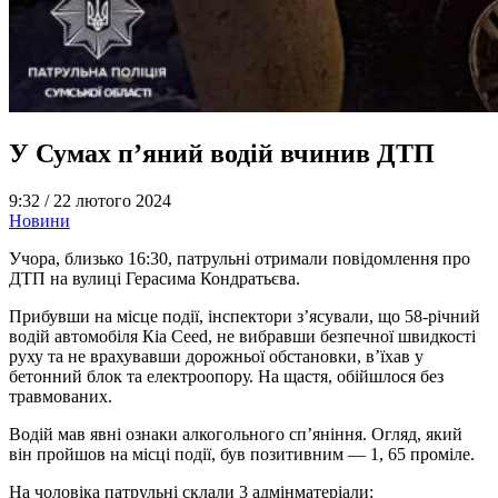
У Сумах п’яний водій вчинив ДТП
9:32 /
22 лютого 2024
Новини
Учора, близько 16:30, патрульні отримали повідомлення про
ДТП на вулиці Герасима Кондратьєва.
Прибувши на місце події, інспектори з’ясували, що 58-річний
водій автомобіля Кіа Ceed, не вибравши безпечної швидкості
руху та не врахувавши дорожньої обстановки, в’їхав у
бетонний блок та електроопору. На щастя, обійшлося без
травмованих.
Водій мав явні ознаки алкогольного сп’яніння. Огляд, який
він пройшов на місці події, був позитивним — 1, 65 проміле.
На чоловіка патрульні склали 3 адмінматеріали: