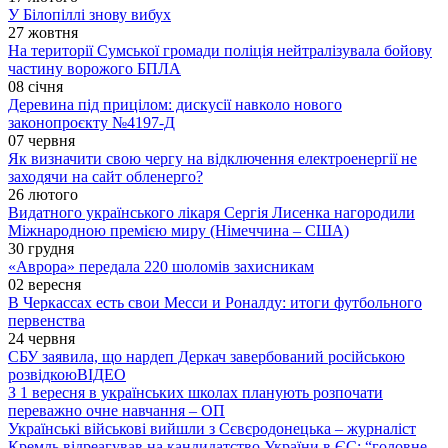
У Білопіллі знову вибух
27 жовтня
На території Сумської громади поліція нейтралізувала бойову
частину ворожого БПЛА
08 січня
Деревина під прицілом: дискусії навколо нового
законопроєкту №4197-Д
07 червня
Як визначити свою чергу на відключення електроенергії не
заходячи на сайт обленерго?
26 лютого
Видатного українського лікаря Сергія Лисенка нагородили
Міжнародною премією миру (Німеччина – США)
30 грудня
«Аврора» передала 220 шоломів захисникам
02 вересня
В Черкассах есть свои Месси и Роналду: итоги футбольного
первенства
24 червня
СБУ заявила, що нардеп Деркач завербований російською
розвідкою
ВІДЕО
З 1 вересня в українських школах планують розпочати
переважно очне навчання – ОП
Українські військові вийшли з Сєвєродонецька – журналіст
Кремль відреагував на кандидатство України в ЄС: “головне,