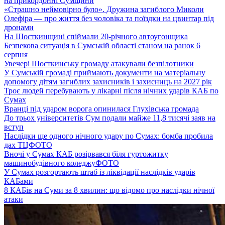
на прикордонні Сумщини
«Страшно неймовірно було». Дружина загиблого Миколи
Олефіра — про життя без чоловіка та поїздки на цвинтар під
дронами
На Шосткинщині спіймали 20-річного автоугонщика
Безпекова ситуація в Сумській області станом на ранок 6
серпня
Увечері Шосткинську громаду атакували безпілотники
У Сумській громаді приймають документи на матеріальну
допомогу дітям загиблих захисників і захисниць на 2027 рік
Троє людей перебувають у лікарні після нічних ударів КАБ по
Сумах
Вранці під ударом ворога опинилася Глухівська громада
До трьох університетів Сум подали майже 11,8 тисячі заяв на
вступ
Наслідки ще одного нічного удару по Сумах: бомба пробила
дах ТЦ
ФОТО
Вночі у Сумах КАБ розірвався біля гуртожитку
машинобудівного коледжу
ФОТО
У Сумах розгортають штаб із ліквідації наслідків ударів
КАБами
8 КАБів на Суми за 8 хвилин: що відомо про наслідки нічної
атаки