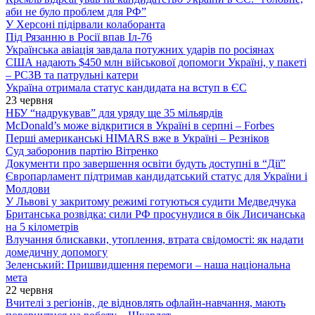
аби не було проблем для РФ”
У Херсоні підірвали колаборанта
Під Рязанню в Росії впав Іл-76
Українська авіація завдала потужних ударів по росіянах
США надають $450 млн військової допомоги Україні, у пакеті
– РСЗВ та патрульні катери
Україна отримала статус кандидата на вступ в ЄС
23 червня
НБУ “надрукував” для уряду ще 35 мільярдів
McDonald’s може відкритися в Україні в серпні – Forbes
Перші американські HIMARS вже в Україні – Резніков
Суд заборонив партію Вітренко
Документи про завершення освіти будуть доступні в “Дії”
Європарламент підтримав кандидатський статус для України і
Молдови
У Львові у закритому режимі готуються судити Медведчука
Британська розвідка: сили РФ просунулися в бік Лисичанська
на 5 кілометрів
Влучання блискавки, утоплення, втрата свідомості: як надати
домедичну допомогу
Зеленський: Пришвидшення перемоги – наша національна
мета
22 червня
Вчителі з регіонів, де відновлять офлайн-навчання, мають