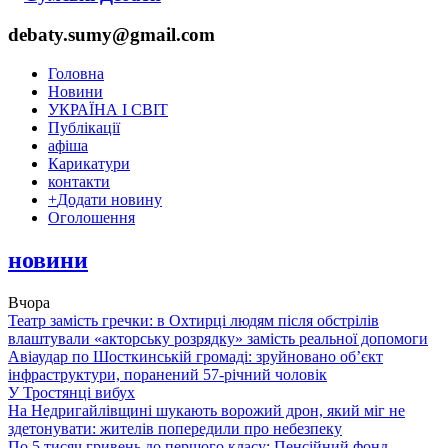
debaty.sumy@gmail.com
Головна
Новини
УКРАЇНА І СВІТ
Публікації
афіша
Карикатури
контакти
+
Додати новину
Оголошення
новини
Вчора
Театр замість гречки: в Охтирці людям після обстрілів
влаштували «акторську розрядку» замість реальної допомоги
Авіаудар по Шосткинській громаді: зруйновано об’єкт
інфраструктури, поранений 57-річний чоловік
У Тростянці вибух
На Недригайлівщині шукають ворожий дрон, який міг не
здетонувати: жителів попередили про небезпеку
По 5 тисяч гривень до першого класу: Пенсійний фонд