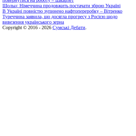
повернутися на роботу – Шкарлет
Шольц: Німеччина продовжить постачати зброю Україні
В Україні повністю зупинено нафтопереробку – Вітренко
Туреччина заявила, що досягла прогресу з Росією щодо
вивезення українського зерна
Copyright © 2016 - 2026
Сумські Дебати
.