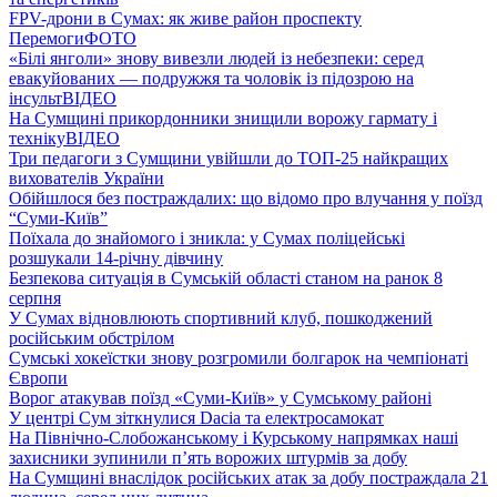
FPV-дрони в Сумах: як живе район проспекту
Перемоги
ФОТО
«Білі янголи» знову вивезли людей із небезпеки: серед
евакуйованих — подружжя та чоловік із підозрою на
інсульт
ВІДЕО
На Сумщині прикордонники знищили ворожу гармату і
техніку
ВІДЕО
Три педагоги з Сумщини увійшли до ТОП-25 найкращих
вихователів України
Обійшлося без постраждалих: що відомо про влучання у поїзд
“Суми-Київ”
Поїхала до знайомого і зникла: у Сумах поліцейські
розшукали 14-річну дівчину
Безпекова ситуація в Сумській області станом на ранок 8
серпня
У Сумах відновлюють спортивний клуб, пошкоджений
російським обстрілом
Сумські хокеїстки знову розгромили болгарок на чемпіонаті
Європи
Ворог атакував поїзд «Суми-Київ» у Сумському районі
У центрі Сум зіткнулися Dacia та електросамокат
На Північно-Слобожанському і Курському напрямках наші
захисники зупинили п’ять ворожих штурмів за добу
На Сумщині внаслідок російських атак за добу постраждала 21