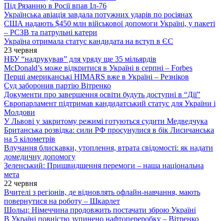
Під Рязанню в Росії впав Іл-76
Українська авіація завдала потужних ударів по росіянах
США надають $450 млн військової допомоги Україні, у пакеті
– РСЗВ та патрульні катери
Україна отримала статус кандидата на вступ в ЄС
23 червня
НБУ “надрукував” для уряду ще 35 мільярдів
McDonald’s може відкритися в Україні в серпні – Forbes
Перші американські HIMARS вже в Україні – Резніков
Суд заборонив партію Вітренко
Документи про завершення освіти будуть доступні в “Дії”
Європарламент підтримав кандидатський статус для України і
Молдови
У Львові у закритому режимі готуються судити Медведчука
Британська розвідка: сили РФ просунулися в бік Лисичанська
на 5 кілометрів
Влучання блискавки, утоплення, втрата свідомості: як надати
домедичну допомогу
Зеленський: Пришвидшення перемоги – наша національна
мета
22 червня
Вчителі з регіонів, де відновлять офлайн-навчання, мають
повернутися на роботу – Шкарлет
Шольц: Німеччина продовжить постачати зброю Україні
В Україні повністю зупинено нафтопереробку – Вітренко