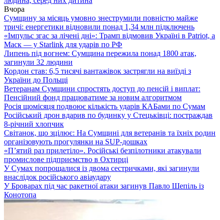
людина, серед них дитина
Вчора
Сумщину за місяць умовно знеструмили повністю майже
тричі: енергетики відновили понад 1,34 млн підключень
«Імпульс згас за лічені дні»: Трамп відмовив Україні в Patriot, а
Маск — у Starlink для ударів по РФ
Липень під вогнем: Сумщина пережила понад 1800 атак,
загинули 32 людини
Кордон став: 6,5 тисячі вантажівок застрягли на виїзді з
України до Польщі
Ветеранам Сумщини спростять доступ до пенсій і виплат:
Пенсійний фонд працюватиме за новим алгоритмом
Росія щомісяця подвоює кількість ударів КАБами по Сумам
Російський дрон вдарив по будинку у Стецьківці: постраждав
8-річний хлопчик
Світанок, що зцілює: На Сумщині для ветеранів та їхніх родин
організовують прогулянки на SUP-дошках
«П’ятий раз прилетіло». Російські безпілотники атакували
промислове підприємство в Охтирці
У Сумах попрощалися із двома сестричками, які загинули
внаслідок російського авіаудару
У Броварах під час ракетної атаки загинув Павло Шепіль із
Конотопа