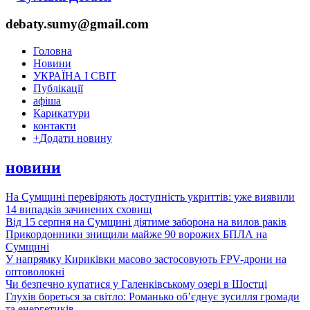
debaty.sumy@gmail.com
Головна
Новини
УКРАЇНА І СВІТ
Публікації
афіша
Карикатури
контакти
+
Додати новину
новини
На Сумщині перевіряють доступність укриттів: уже виявили
14 випадків зачинених сховищ
Від 15 серпня на Сумщині діятиме заборона на вилов раків
Прикордонники знищили майже 90 ворожих БПЛА на
Сумщині
У напрямку Кириківки масово застосовують FPV-дрони на
оптоволокні
Чи безпечно купатися у Галенківському озері в Шостці
Глухів бореться за світло: Романько об’єднує зусилля громади
та енергетиків