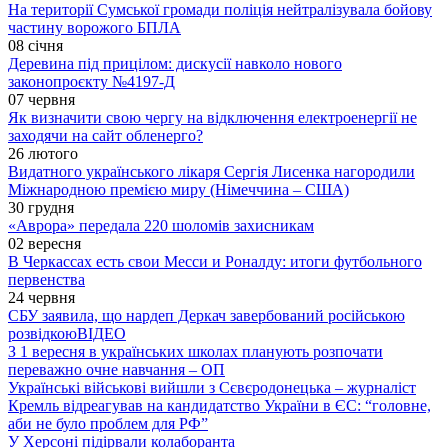
На території Сумської громади поліція нейтралізувала бойову
частину ворожого БПЛА
08 січня
Деревина під прицілом: дискусії навколо нового
законопроєкту №4197-Д
07 червня
Як визначити свою чергу на відключення електроенергії не
заходячи на сайт обленерго?
26 лютого
Видатного українського лікаря Сергія Лисенка нагородили
Міжнародною премією миру (Німеччина – США)
30 грудня
«Аврора» передала 220 шоломів захисникам
02 вересня
В Черкассах есть свои Месси и Роналду: итоги футбольного
первенства
24 червня
СБУ заявила, що нардеп Деркач завербований російською
розвідкою
ВІДЕО
З 1 вересня в українських школах планують розпочати
переважно очне навчання – ОП
Українські військові вийшли з Сєвєродонецька – журналіст
Кремль відреагував на кандидатство України в ЄС: “головне,
аби не було проблем для РФ”
У Херсоні підірвали колаборанта