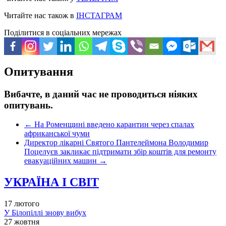
Читайте нас також в
ІНСТАГРАМ
Поділитися в соціальних мережах
Опитування
Вибачте, в даний час не проводиться ніяких
опитувань.
←
На Роменщині введено карантин через спалах
африканської чуми
Директор лікарні Святого Пантелеймона Володимир
Поцелуєв закликає підтримати збір коштів для ремонту
евакуаційних машин
→
УКРАЇНА І СВІТ
17 лютого
У Білопіллі знову вибух
27 жовтня