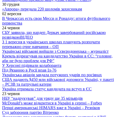
30 грудня
«Аврора» передала 220 шоломів захисникам
02 вересня
В Черкассах есть свои Месси и Роналду: итоги футбольного
первенства
24 червня
СБУ заявила, що нардеп Деркач завербований російською
розвідкою
ВІДЕО
З 1 вересня в українських школах планують розпочати
переважно очне навчання – ОП
Українські військові вийшли з Сєвєродонецька – журналіст
Кремль відреагував на кандидатство України в ЄС: “головне,
аби не було проблем для РФ”
У Херсоні підірвали колаборанта
Під Рязанню в Росії впав Іл-76
Українська авіація завдала потужних ударів по росіянах
США надають $450 млн військової допомоги Україні, у пакеті
– РСЗВ та патрульні катери
Україна отримала статус кандидата на вступ в ЄС
23 червня
НБУ “надрукував” для уряду ще 35 мільярдів
McDonald’s може відкритися в Україні в серпні – Forbes
Перші американські HIMARS вже в Україні – Резніков
Суд заборонив партію Вітренко