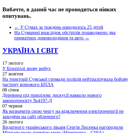
Вибачте, в даний час не проводиться ніяких
опитувань.
←
У Сумах за тиждень народилось 25 дітей
На Сумщині внаслідок обстрілів пошкоджено два
приватних домоволодіння та авто
→
УКРАЇНА І СВІТ
17 лютого
У Білопіллі знову вибух
27 жовтня
На території Сумської громади поліція нейтралізувала бойову
частину ворожого БПЛА
08 січня
Деревина під прицілом: дискусії навколо нового
законопроєкту №4197-Д
07 червня
Як визначити свою чергу на відключення електроенергії не
заходячи на сайт обленерго?
26 лютого
Видатного українського лікаря Сергія Лисенка нагородили
Міжнародною премією миру (Німеччина – США)