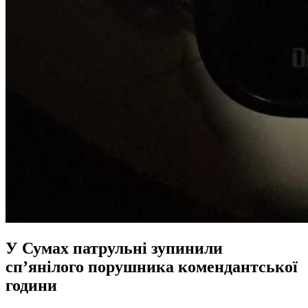
У Сумах патрульні зупинили
сп’янілого порушника комендантської
години