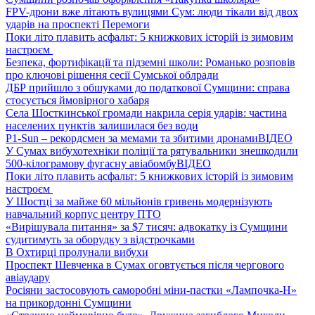
FPV-дрони вже літають вулицями Сум: люди тікали від двох
ударів на проспекті Перемоги
Поки літо плавить асфальт: 5 книжкових історій із зимовим
настроєм
Безпека, фортифікації та підземні школи: Романько розповів
про ключові рішення сесії Сумської облради
ДБР прийшло з обшуками до податкової Сумщини: справа
стосується ймовірного хабаря
Села Шосткинської громади накрила серія ударів: частина
населених пунктів залишилася без води
P1-Sun – рекордсмен за мемами та збитими дронами
ВІДЕО
У Сумах вибухотехніки поліції та рятувальники знешкодили
500-кілограмову фугасну авіабомбу
ВІДЕО
Поки літо плавить асфальт: 5 книжкових історій із зимовим
настроєм
У Шостці за майже 60 мільйонів гривень модернізують
навчальний корпус центру ПТО
«Вирішувала питання» за $7 тисяч: адвокатку із Сумщини
судитимуть за оборудку з відстрочками
В Охтирці пролунали вибухи
Проспект Шевченка в Сумах оговтується після чергового
авіаудару
Росіяни застосовують саморобні міни-пастки «Лампочка-Н»
на прикордонні Сумщини