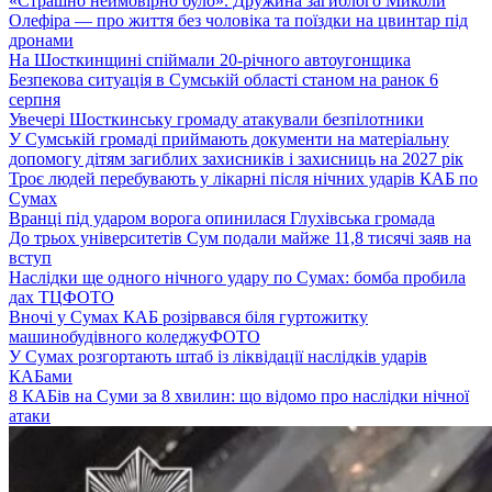
«Страшно неймовірно було». Дружина загиблого Миколи
Олефіра — про життя без чоловіка та поїздки на цвинтар під
дронами
На Шосткинщині спіймали 20-річного автоугонщика
Безпекова ситуація в Сумській області станом на ранок 6
серпня
Увечері Шосткинську громаду атакували безпілотники
У Сумській громаді приймають документи на матеріальну
допомогу дітям загиблих захисників і захисниць на 2027 рік
Троє людей перебувають у лікарні після нічних ударів КАБ по
Сумах
Вранці під ударом ворога опинилася Глухівська громада
До трьох університетів Сум подали майже 11,8 тисячі заяв на
вступ
Наслідки ще одного нічного удару по Сумах: бомба пробила
дах ТЦ
ФОТО
Вночі у Сумах КАБ розірвався біля гуртожитку
машинобудівного коледжу
ФОТО
У Сумах розгортають штаб із ліквідації наслідків ударів
КАБами
8 КАБів на Суми за 8 хвилин: що відомо про наслідки нічної
атаки