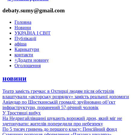
debaty.sumy@gmail.com
Головна
Новини
УКРАЇНА І СВІТ
Публікації
афіша
Карикатури
контакти
+
Додати новину
Оголошення
новини
Театр замість гречки: в Охтирці людям після обстрілів
влаштували «акторську розрядку» замість реальної допомоги
Авіаудар по Шосткинській громаді: зруйновано об’єкт
інфраструктури, поранений 57-річний чоловік
У Тростянці вибух
На Недригайлівщині шукають ворожий дрон, який міг не
здетонувати: жителів попередили про небезпеку
По 5 тисяч гривень до першого класу: Пенсійний фонд
Сумщини розпочав оформлення «Пакунка школяра»