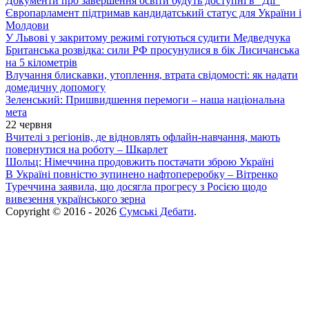
Документи про завершення освіти будуть доступні в “Дії”
Європарламент підтримав кандидатський статус для України і
Молдови
У Львові у закритому режимі готуються судити Медведчука
Британська розвідка: сили РФ просунулися в бік Лисичанська
на 5 кілометрів
Влучання блискавки, утоплення, втрата свідомості: як надати
домедичну допомогу
Зеленський: Пришвидшення перемоги – наша національна
мета
22 червня
Вчителі з регіонів, де відновлять офлайн-навчання, мають
повернутися на роботу – Шкарлет
Шольц: Німеччина продовжить постачати зброю Україні
В Україні повністю зупинено нафтопереробку – Вітренко
Туреччина заявила, що досягла прогресу з Росією щодо
вивезення українського зерна
Copyright © 2016 - 2026
Сумські Дебати
.