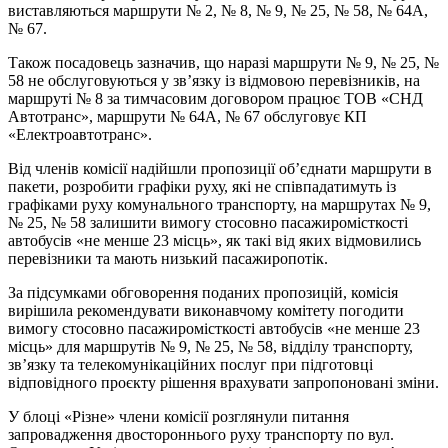
виставляються маршрути № 2, № 8, № 9, № 25, № 58, № 64А,
№ 67.
Також посадовець зазначив, що наразі маршрути № 9, № 25, №
58 не обслуговуються у зв’язку із відмовою перевізників, на
маршруті № 8 за тимчасовим договором працює ТОВ «СНД
Автотранс», маршрути № 64А, № 67 обслуговує КП
«Електроавтотранс».
Від членів комісії надійшли пропозиції об’єднати маршрути в
пакети, розробити графіки руху, які не співпадатимуть із
графіками руху комунального транспорту, на маршрутах № 9,
№ 25, № 58 залишити вимогу стосовно пасажиромісткості
автобусів «не менше 23 місць», як такі від яких відмовились
перевізники та мають низький пасажиропотік.
За підсумками обговорення поданих пропозицій, комісія
вирішила рекомендувати виконавчому комітету погодити
вимогу стосовно пасажиромісткості автобусів «не менше 23
місць» для маршрутів № 9, № 25, № 58, відділу транспорту,
зв’язку та телекомунікаційних послуг при підготовці
відповідного проєкту рішення врахувати запропоновані зміни.
У блоці «Різне» члени комісії розглянули питання
запровадження двостороннього руху транспорту по вул.