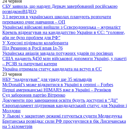
24 червня
СБУ заявила, що нардеп Деркач завербований російською
розвідкою
ВІДЕО
З 1 вересня в українських школах планують розпочати
переважно очне навчання – ОП
Українські військові вийшли з Сєвєродонецька – журналіст
Кремль відреагував на кандидатство України в ЄС: “головне,
аби не було проблем для РФ”
У Херсоні підірвали колаборанта
Під Рязанню в Росії впав Іл-76
Українська авіація завдала потужних ударів по росіянах
США надають $450 млн військової допомоги Україні, у пакеті
– РСЗВ та патрульні катери
Україна отримала статус кандидата на вступ в ЄС
23 червня
НБУ “надрукував” для уряду ще 35 мільярдів
McDonald’s може відкритися в Україні в серпні – Forbes
Перші американські HIMARS вже в Україні – Резніков
Суд заборонив партію Вітренко
Документи про завершення освіти будуть доступні в “Дії”
Європарламент підтримав кандидатський статус для України і
Молдови
У Львові у закритому режимі готуються судити Медведчука
Британська розвідка: сили РФ просунулися в бік Лисичанська
на 5 кілометрів