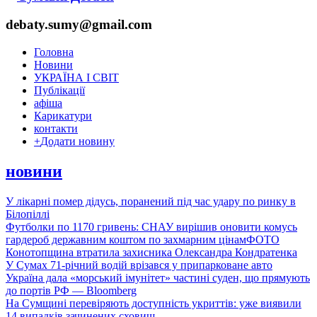
debaty.sumy@gmail.com
Головна
Новини
УКРАЇНА І СВІТ
Публікації
афіша
Карикатури
контакти
+
Додати новину
новини
У лікарні помер дідусь, поранений під час удару по ринку в
Білопіллі
Футболки по 1170 гривень: СНАУ вирішив оновити комусь
гардероб державним коштом по захмарним цінам
ФОТО
Конотопщина втратила захисника Олександра Кондратенка
У Сумах 71-річний водій врізався у припарковане авто
Україна дала «морський імунітет» частині суден, що прямують
до портів РФ — Bloomberg
На Сумщині перевіряють доступність укриттів: уже виявили
14 випадків зачинених сховищ