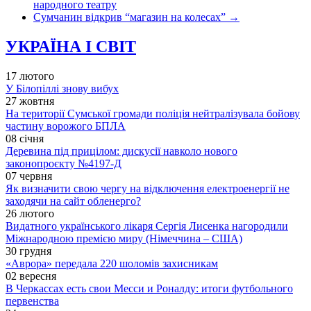
народного театру
Сумчанин відкрив “магазин на колесах”
→
УКРАЇНА І СВІТ
17 лютого
У Білопіллі знову вибух
27 жовтня
На території Сумської громади поліція нейтралізувала бойову
частину ворожого БПЛА
08 січня
Деревина під прицілом: дискусії навколо нового
законопроєкту №4197-Д
07 червня
Як визначити свою чергу на відключення електроенергії не
заходячи на сайт обленерго?
26 лютого
Видатного українського лікаря Сергія Лисенка нагородили
Міжнародною премією миру (Німеччина – США)
30 грудня
«Аврора» передала 220 шоломів захисникам
02 вересня
В Черкассах есть свои Месси и Роналду: итоги футбольного
первенства