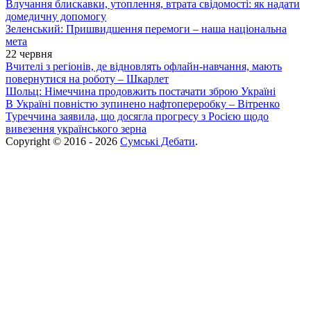
Влучання блискавки, утоплення, втрата свідомості: як надати
домедичну допомогу
Зеленський: Пришвидшення перемоги – наша національна
мета
22 червня
Вчителі з регіонів, де відновлять офлайн-навчання, мають
повернутися на роботу – Шкарлет
Шольц: Німеччина продовжить постачати зброю Україні
В Україні повністю зупинено нафтопереробку – Вітренко
Туреччина заявила, що досягла прогресу з Росією щодо
вивезення українського зерна
Copyright © 2016 - 2026
Сумські Дебати
.