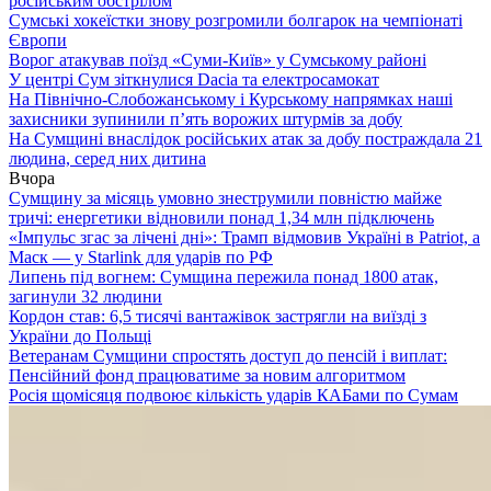
російським обстрілом
Сумські хокеїстки знову розгромили болгарок на чемпіонаті
Європи
Ворог атакував поїзд «Суми-Київ» у Сумському районі
У центрі Сум зіткнулися Dacia та електросамокат
На Північно-Слобожанському і Курському напрямках наші
захисники зупинили п’ять ворожих штурмів за добу
На Сумщині внаслідок російських атак за добу постраждала 21
людина, серед них дитина
Вчора
Сумщину за місяць умовно знеструмили повністю майже
тричі: енергетики відновили понад 1,34 млн підключень
«Імпульс згас за лічені дні»: Трамп відмовив Україні в Patriot, а
Маск — у Starlink для ударів по РФ
Липень під вогнем: Сумщина пережила понад 1800 атак,
загинули 32 людини
Кордон став: 6,5 тисячі вантажівок застрягли на виїзді з
України до Польщі
Ветеранам Сумщини спростять доступ до пенсій і виплат:
Пенсійний фонд працюватиме за новим алгоритмом
Росія щомісяця подвоює кількість ударів КАБами по Сумам