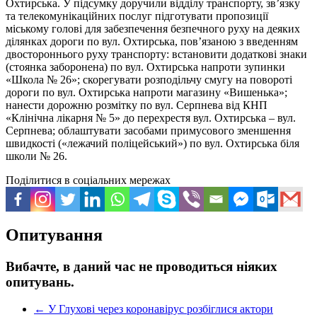
Охтирська. У підсумку доручили відділу транспорту, зв’язку
та телекомунікаційних послуг підготувати пропозиції
міському голові для забезпечення безпечного руху на деяких
ділянках дороги по вул. Охтирська, пов’язаною з введенням
двостороннього руху транспорту: встановити додаткові знаки
(стоянка заборонена) по вул. Охтирська напроти зупинки
«Школа № 26»; скорегувати розподільчу смугу на повороті
дороги по вул. Охтирська напроти магазину «Вишенька»;
нанести дорожню розмітку по вул. Серпнева від КНП
«Клінічна лікарня № 5» до перехрестя вул. Охтирська – вул.
Серпнева; облаштувати засобами примусового зменшення
швидкості («лежачий поліцейський») по вул. Охтирська біля
школи № 26.
Поділитися в соціальних мережах
Опитування
Вибачте, в даний час не проводиться ніяких
опитувань.
←
У Глухові через коронавірус розбіглися актори