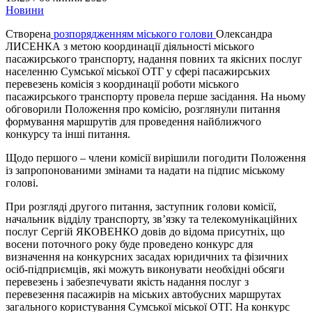
Новини
Створена
розпорядженням міського голови
Олександра
ЛИСЕНКА з метою координації діяльності міського
пасажирського транспорту, надання повних та якісних послуг
населенню Сумської міської ОТГ у сфері пасажирських
перевезень комісія з координації роботи міського
пасажирського транспорту провела перше засідання. На ньому
обговорили Положення про комісію, розглянули питання
формування маршрутів для проведення найближчого
конкурсу та інші питання.
Щодо першого – члени комісії вирішили погодити Положення
із запропонованими змінами та надати на підпис міському
голові.
При розгляді другого питання, заступник голови комісії,
начальник відділу транспорту, зв’язку та телекомунікаційних
послуг Сергій ЯКОВЕНКО довів до відома присутніх, що
восени поточного року буде проведено конкурс для
визначення на конкурсних засадах юридичних та фізичних
осіб-підприємців, які можуть виконувати необхідні обсяги
перевезень і забезпечувати якість надання послуг з
перевезення пасажирів на міських автобусних маршрутах
загального користування Сумської міської ОТГ. На конкурс