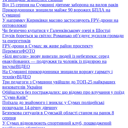
Від 15 серпня на Сумщині діятиме заборона на вилов раків
Прикордонники знищили майже 90 ворожих БПЛА на
Сумщині
У напрямку Кириківки масово застосовують FPV-дрони на
оптоволокні
Чи безпечно купатися у Галенківському озері в Шостці
Глухів бореться за світло: Романько об’єднує зусилля громади
та енергетиків
FPV-дрони в Сумах: як живе район проспекту
Перемоги
ФОТО
«Білі янголи» знову вивезли людей із небезпеки: серед
евакуйованих — подружжя та чоловік із підозрою на
інсульт
ВІДЕО
На Сумщині прикордонники знищили ворожу гармату і
техніку
ВІДЕО
Три педагоги з Сумщини увійшли до ТОП-25 найкращих
вихователів України
Обійшлося без постраждалих: що відомо про влучання у поїзд
“Суми-Київ”
Поїхала до знайомого і зникла: у Сумах поліцейські
розшукали 14-річну дівчину
Безпекова ситуація в Сумській області станом на ранок 8
серпня
У Сумах відновлюють спортивний клуб, пошкоджений