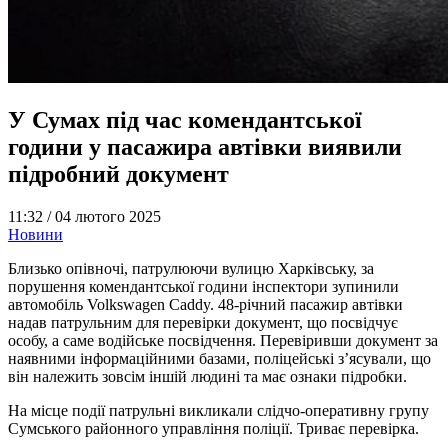
У Сумах під час комендантської
години у пасажира автівки виявили
підробний документ
11:32 /
04 лютого 2025
Новини
Близько опівночі, патрулюючи вулицю Харківську, за
порушення комендантської години інспектори зупинили
автомобіль Volkswagen Caddy. 48-річний пасажир автівки
надав патрульним для перевірки документ, що посвідчує
особу, а саме водійське посвідчення. Перевіривши документ за
наявними інформаційними базами, поліцейські з’ясували, що
він належить зовсім іншій людині та має ознаки підробки.
На місце події патрульні викликали слідчо-оперативну групу
Сумського районного управління поліції. Триває перевірка.