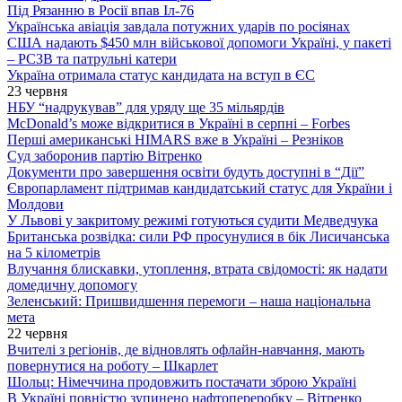
Під Рязанню в Росії впав Іл-76
Українська авіація завдала потужних ударів по росіянах
США надають $450 млн військової допомоги Україні, у пакеті
– РСЗВ та патрульні катери
Україна отримала статус кандидата на вступ в ЄС
23 червня
НБУ “надрукував” для уряду ще 35 мільярдів
McDonald’s може відкритися в Україні в серпні – Forbes
Перші американські HIMARS вже в Україні – Резніков
Суд заборонив партію Вітренко
Документи про завершення освіти будуть доступні в “Дії”
Європарламент підтримав кандидатський статус для України і
Молдови
У Львові у закритому режимі готуються судити Медведчука
Британська розвідка: сили РФ просунулися в бік Лисичанська
на 5 кілометрів
Влучання блискавки, утоплення, втрата свідомості: як надати
домедичну допомогу
Зеленський: Пришвидшення перемоги – наша національна
мета
22 червня
Вчителі з регіонів, де відновлять офлайн-навчання, мають
повернутися на роботу – Шкарлет
Шольц: Німеччина продовжить постачати зброю Україні
В Україні повністю зупинено нафтопереробку – Вітренко