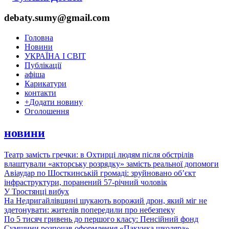
debaty.sumy@gmail.com
Головна
Новини
УКРАЇНА І СВІТ
Публікації
афіша
Карикатури
контакти
+
Додати новину
Оголошення
новини
Театр замість гречки: в Охтирці людям після обстрілів
влаштували «акторську розрядку» замість реальної допомоги
Авіаудар по Шосткинській громаді: зруйновано об’єкт
інфраструктури, поранений 57-річний чоловік
У Тростянці вибух
На Недригайлівщині шукають ворожий дрон, який міг не
здетонувати: жителів попередили про небезпеку
По 5 тисяч гривень до першого класу: Пенсійний фонд
Сумщини розпочав оформлення «Пакунка школяра»