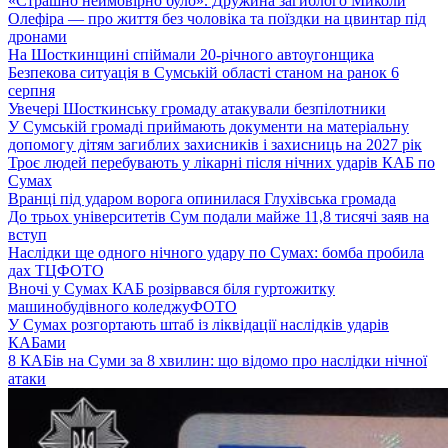
«Страшно неймовірно було». Дружина загиблого Миколи
Олефіра — про життя без чоловіка та поїздки на цвинтар під
дронами
На Шосткинщині спіймали 20-річного автоугонщика
Безпекова ситуація в Сумській області станом на ранок 6
серпня
Увечері Шосткинську громаду атакували безпілотники
У Сумській громаді приймають документи на матеріальну
допомогу дітям загиблих захисників і захисниць на 2027 рік
Троє людей перебувають у лікарні після нічних ударів КАБ по
Сумах
Вранці під ударом ворога опинилася Глухівська громада
До трьох університетів Сум подали майже 11,8 тисячі заяв на
вступ
Наслідки ще одного нічного удару по Сумах: бомба пробила
дах ТЦ
ФОТО
Вночі у Сумах КАБ розірвався біля гуртожитку
машинобудівного коледжу
ФОТО
У Сумах розгортають штаб із ліквідації наслідків ударів
КАБами
8 КАБів на Суми за 8 хвилин: що відомо про наслідки нічної
атаки