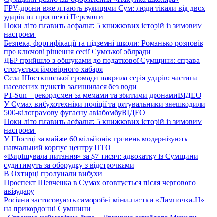
FPV-дрони вже літають вулицями Сум: люди тікали від двох
ударів на проспекті Перемоги
Поки літо плавить асфальт: 5 книжкових історій із зимовим
настроєм
Безпека, фортифікації та підземні школи: Романько розповів
про ключові рішення сесії Сумської облради
ДБР прийшло з обшуками до податкової Сумщини: справа
стосується ймовірного хабаря
Села Шосткинської громади накрила серія ударів: частина
населених пунктів залишилася без води
P1-Sun – рекордсмен за мемами та збитими дронами
ВІДЕО
У Сумах вибухотехніки поліції та рятувальники знешкодили
500-кілограмову фугасну авіабомбу
ВІДЕО
Поки літо плавить асфальт: 5 книжкових історій із зимовим
настроєм
У Шостці за майже 60 мільйонів гривень модернізують
навчальний корпус центру ПТО
«Вирішувала питання» за $7 тисяч: адвокатку із Сумщини
судитимуть за оборудку з відстрочками
В Охтирці пролунали вибухи
Проспект Шевченка в Сумах оговтується після чергового
авіаудару
Росіяни застосовують саморобні міни-пастки «Лампочка-Н»
на прикордонні Сумщини