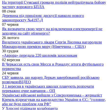
На території Сумської громади поліція нейтралізувала бойову
частину ворожого БПЛА
08 січня
Деревина під прицілом: дискусії навколо нового
законопроєкту №4197-Д
07 червня
Як визначити свою чергу на відключення електроенергії не
заходячи на сайт обленерго?
26 лютого
Видатного українського лікаря Сергія Лисенка нагородили
Міжнародною премією миру (Німеччина – США)
30 грудня
«Аврора» передала 220 шоломів захисникам
02 вересня
В Черкассах есть свои Месси и Роналду: итоги футбольного
первенства
24 червня
СБУ заявила, що нардеп Деркач завербований російською
розвідкою
ВІДЕО
З 1 вересня в українських школах планують розпочати
переважно очне навчання – ОП
Українські військові вийшли з Сєвєродонецька – журналіст
Кремль відреагував на кандидатство України в ЄС: “головне,
аби не було проблем для РФ”
У Херсоні підірвали колаборанта