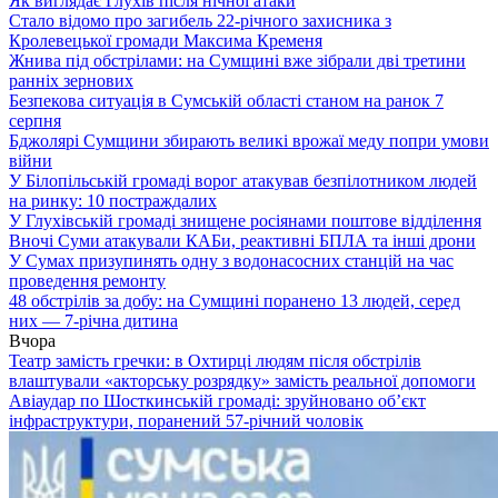
Як виглядає Глухів після нічної атаки
Стало відомо про загибель 22-річного захисника з
Кролевецької громади Максима Кременя
Жнива під обстрілами: на Сумщині вже зібрали дві третини
ранніх зернових
Безпекова ситуація в Сумській області станом на ранок 7
серпня
Бджолярі Сумщини збирають великі врожаї меду попри умови
війни
У Білопільській громаді ворог атакував безпілотником людей
на ринку: 10 постраждалих
У Глухівській громаді знищене росіянами поштове відділення
Вночі Суми атакували КАБи, реактивні БПЛА та інші дрони
У Сумах призупинять одну з водонасосних станцій на час
проведення ремонту
48 обстрілів за добу: на Сумщині поранено 13 людей, серед
них — 7-річна дитина
Вчора
Театр замість гречки: в Охтирці людям після обстрілів
влаштували «акторську розрядку» замість реальної допомоги
Авіаудар по Шосткинській громаді: зруйновано об’єкт
інфраструктури, поранений 57-річний чоловік