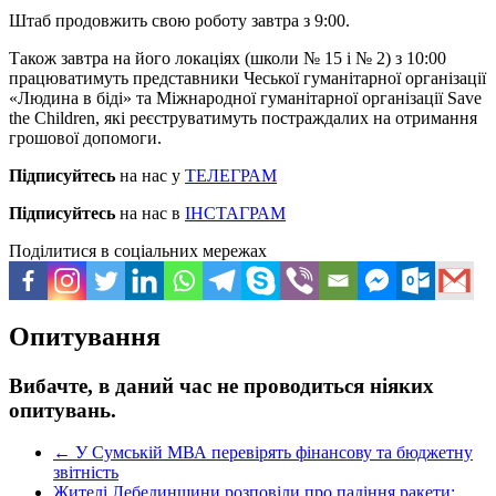
Штаб продовжить свою роботу завтра з 9:00.
Також завтра на його локаціях (школи № 15 і № 2) з 10:00
працюватимуть представники Чеської гуманітарної організації
«Людина в біді» та Міжнародної гуманітарної організації Save
the Children, які реєструватимуть постраждалих на отримання
грошової допомоги.
Підписуйтесь
на нас у
ТЕЛЕГРАМ
Підписуйтесь
на нас в
ІНСТАГРАМ
Поділитися в соціальних мережах
Опитування
Вибачте, в даний час не проводиться ніяких
опитувань.
←
У Сумській МВА перевірять фінансову та бюджетну
звітність
Жителі Лебединщини розповіли про падіння ракети: