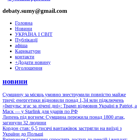
debaty.sumy@gmail.com
Головна
Новини
УКРАЇНА І СВІТ
Публікації
афіша
Карикатури
контакти
+
Додати новину
Оголошення
новини
Сумщину за місяць умовно знеструмили повністю майже
тричі: енергетики відновили понад 1,34 млн підключень
«Імпульс згас за лічені дні»: Трамп відмовив Україні в Patriot, а
Маск — у Starlink для ударів по РФ
Липень під вогнем: Сумщина пережила понад 1800 атак,
загинули 32 людини
Кордон став: 6,5 тисячі вантажівок застрягли на виїзді з
України до Польщі
Ветеранам Сумщини спростять доступ до пенсій і виплат: