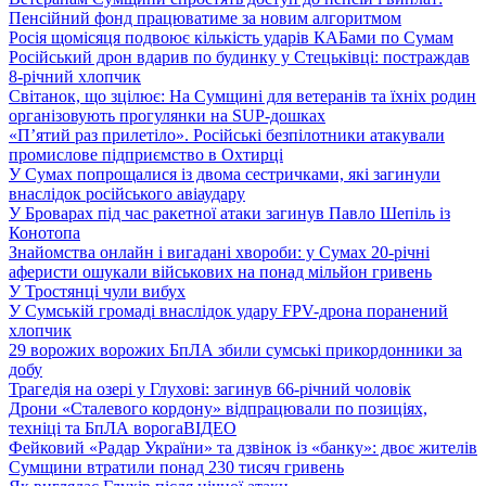
Пенсійний фонд працюватиме за новим алгоритмом
Росія щомісяця подвоює кількість ударів КАБами по Сумам
Російський дрон вдарив по будинку у Стецьківці: постраждав
8-річний хлопчик
Світанок, що зцілює: На Сумщині для ветеранів та їхніх родин
організовують прогулянки на SUP-дошках
«П’ятий раз прилетіло». Російські безпілотники атакували
промислове підприємство в Охтирці
У Сумах попрощалися із двома сестричками, які загинули
внаслідок російського авіаудару
У Броварах під час ракетної атаки загинув Павло Шепіль із
Конотопа
Знайомства онлайн і вигадані хвороби: у Сумах 20-річні
аферисти ошукали військових на понад мільйон гривень
У Тростянці чули вибух
У Сумській громаді внаслідок удару FPV-дрона поранений
хлопчик
29 ворожих ворожих БпЛА збили сумські прикордонники за
добу
Трагедія на озері у Глухові: загинув 66-річний чоловік
Дрони «Сталевого кордону» відпрацювали по позиціях,
техніці та БпЛА ворога
ВІДЕО
Фейковий «Радар України» та дзвінок із «банку»: двоє жителів
Сумщини втратили понад 230 тисяч гривень