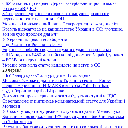
СБУ заявила, що нардеп Деркач завербований російською
розвідкою
ВІДЕО
З 1 вересня в українських школах планують розпочати
переважно очне навчання – ОП
Українські військові вийшли з Сєвєродонецька – журналіст
Кремль відреагував на кандидатство України в ЄС: “головне,
аби не було проблем для РФ”
У Херсоні підірвали колаборанта
Під Рязанню в Росії впав Іл-76
Українська авіація завдала потужних ударів по росіянах
США надають $450 млн військової допомоги Україні, у пакеті
– РСЗВ та патрульні катери
Україна отримала статус кандидата на вступ в ЄС
23 червня
НБУ “надрукував” для уряду ще 35 мільярдів
McDonald’s може відкритися в Україні в серпні – Forbes
Перші американські HIMARS вже в Україні – Резніков
Суд заборонив партію Вітренко
Документи про завершення освіти будуть доступні в “Дії”
Європарламент підтримав кандидатський статус для України і
Молдови
У Львові у закритому режимі готуються судити Медведчука
Британська розвідка: сили РФ просунулися в бік Лисичанська
на 5 кілометрів
Влучання блискавки, утоплення, втрата свідомості: як надати