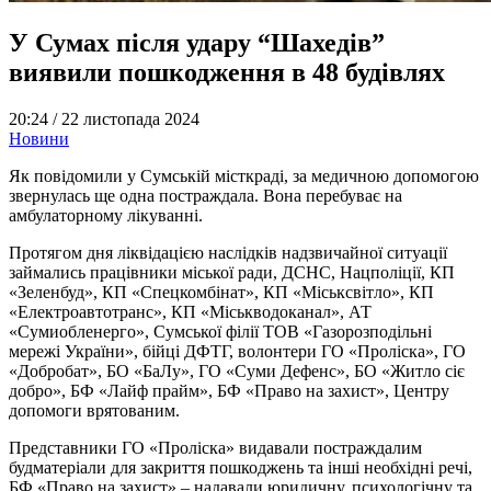
У Сумах після удару “Шахедів”
виявили пошкодження в 48 будівлях
20:24 /
22 листопада 2024
Новини
Як повідомили у Сумській місткраді, за медичною допомогою
звернулась ще одна постраждала. Вона перебуває на
амбулаторному лікуванні.
Протягом дня ліквідацією наслідків надзвичайної ситуації
займались працівники міської ради, ДСНС, Нацполіції, КП
«Зеленбуд», КП «Спецкомбінат», КП «Міськсвітло», КП
«Електроавтотранс», КП «Міськводоканал», АТ
«Сумиобленерго», Сумської філії ТОВ «Газорозподільні
мережі України», бійці ДФТГ, волонтери ГО «Проліска», ГО
«Добробат», БО «БаЛу», ГО «Суми Дефенс», БО «Житло сіє
добро», БФ «Лайф прайм», БФ «Право на захист», Центру
допомоги врятованим.
Представники ГО «Проліска» видавали постраждалим
будматеріали для закриття пошкоджень та інші необхідні речі,
БФ «Право на захист» – надавали юридичну, психологічну та