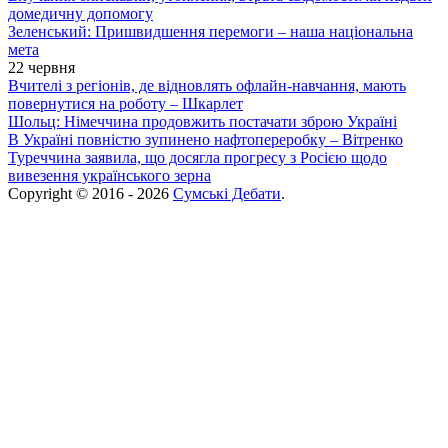
домедичну допомогу
Зеленський: Пришвидшення перемоги – наша національна
мета
22 червня
Вчителі з регіонів, де відновлять офлайн-навчання, мають
повернутися на роботу – Шкарлет
Шольц: Німеччина продовжить постачати зброю Україні
В Україні повністю зупинено нафтопереробку – Вітренко
Туреччина заявила, що досягла прогресу з Росією щодо
вивезення українського зерна
Copyright © 2016 - 2026
Сумські Дебати
.