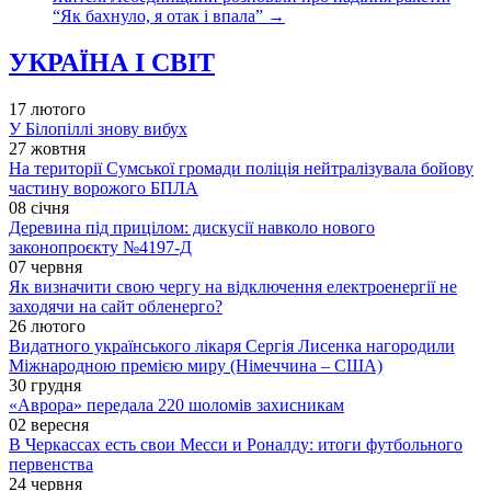
“Як бахнуло, я отак і впала”
→
УКРАЇНА І СВІТ
17 лютого
У Білопіллі знову вибух
27 жовтня
На території Сумської громади поліція нейтралізувала бойову
частину ворожого БПЛА
08 січня
Деревина під прицілом: дискусії навколо нового
законопроєкту №4197-Д
07 червня
Як визначити свою чергу на відключення електроенергії не
заходячи на сайт обленерго?
26 лютого
Видатного українського лікаря Сергія Лисенка нагородили
Міжнародною премією миру (Німеччина – США)
30 грудня
«Аврора» передала 220 шоломів захисникам
02 вересня
В Черкассах есть свои Месси и Роналду: итоги футбольного
первенства
24 червня