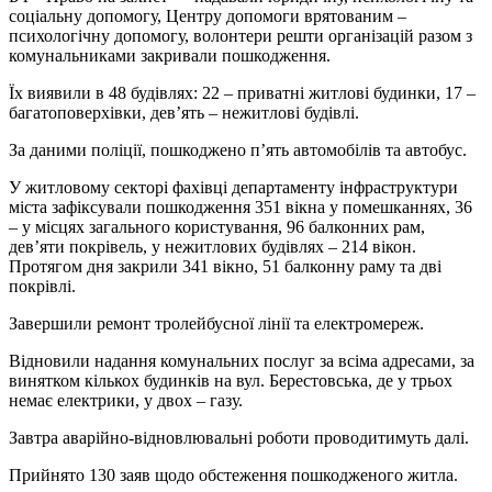
соціальну допомогу, Центру допомоги врятованим –
психологічну допомогу, волонтери решти організацій разом з
комунальниками закривали пошкодження.
Їх виявили в 48 будівлях: 22 – приватні житлові будинки, 17 –
багатоповерхівки, дев’ять – нежитлові будівлі.
За даними поліції, пошкоджено п’ять автомобілів та автобус.
У житловому секторі фахівці департаменту інфраструктури
міста зафіксували пошкодження 351 вікна у помешканнях, 36
– у місцях загального користування, 96 балконних рам,
дев’яти покрівель, у нежитлових будівлях – 214 вікон.
Протягом дня закрили 341 вікно, 51 балконну раму та дві
покрівлі.
Завершили ремонт тролейбусної лінії та електромереж.
Відновили надання комунальних послуг за всіма адресами, за
винятком кількох будинків на вул. Берестовська, де у трьох
немає електрики, у двох – газу.
Завтра аварійно-відновлювальні роботи проводитимуть далі.
Прийнято 130 заяв щодо обстеження пошкодженого житла.