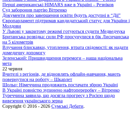
Перші американські HIMARS вже в Україні – Резніков
Суд заборонив партію Вітренко
Документи про завершення освіти будуть доступні в “Дії”
Європарламент підтримав кандидатський статус для України і
Молдови
У Львові у закритому режимі готуються судити Медведчука
Британська розвідка: сили РФ просунулися в бік Лисичанська
на 5 кілометрів
Влучання блискавки, утоплення, втрата свідомості: як надати
домедичну допомогу
Зеленський: Пришвидшення перемоги – наша національна
мета
22 червня
Вчителі з регіонів, де відновлять офлайн-навчання, мають
повернутися на роботу – Шкарлет
Шольц: Німеччина продовжить постачати зброю Україні
В Україні повністю зупинено нафтопереробку – Вітренко
Туреччина заявила, що досягла прогресу з Росією щодо
вивезення українського зерна
Copyright © 2016 - 2026
Сумські Дебати
.