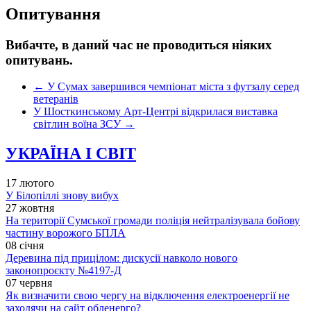
Опитування
Вибачте, в даний час не проводиться ніяких
опитувань.
←
У Сумах завершився чемпіонат міста з футзалу серед
ветеранів
У Шосткинському Арт-Центрі відкрилася виставка
світлин воїна ЗСУ
→
УКРАЇНА І СВІТ
17 лютого
У Білопіллі знову вибух
27 жовтня
На території Сумської громади поліція нейтралізувала бойову
частину ворожого БПЛА
08 січня
Деревина під прицілом: дискусії навколо нового
законопроєкту №4197-Д
07 червня
Як визначити свою чергу на відключення електроенергії не
заходячи на сайт обленерго?