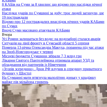
КАБами
8 КАБів на Суми за 8 хвилин: що відомо про наслідки нічної
атаки
Наслідки ударів по Сумщині за добу: троє людей загинули, ще
19 постраждали
Відомо про 12 постраждалих внаслідок нічних ударів КАБами
по Сумах
Вночі Суми масовано атакували КАБами
Вчора
Усі Ромни залишаться без води: на водозаборі сталася аварія
Ситуація на лінії фронту в Сумській області 5 серпня
Померла 13-річна Олександра Макуха, поранена під час атаки
на Зноб-Новгородське у червні
Місцеві бюджети Сумщини зібрали 7,3 млрд грн
Лікарня Святого Пантелеймона отримала апарат УЗД та
обладнання від партнерів із Німеччини
«Згорів зсередини». Дрон РФ влучив в середину приватного
будинку у Шостці
На Сумщині мати втягнула малолітню доньку у крадіжку
майже пів мільйона гривень