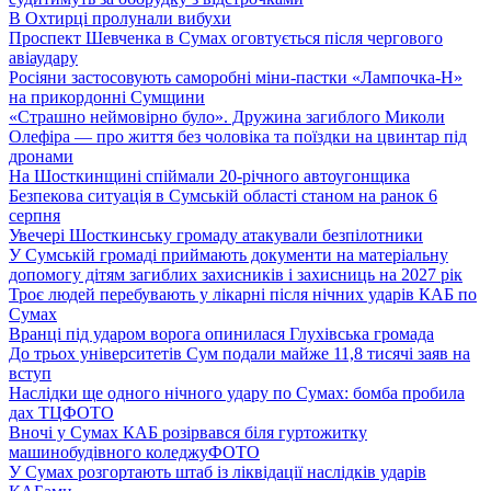
В Охтирці пролунали вибухи
Проспект Шевченка в Сумах оговтується після чергового
авіаудару
Росіяни застосовують саморобні міни-пастки «Лампочка-Н»
на прикордонні Сумщини
«Страшно неймовірно було». Дружина загиблого Миколи
Олефіра — про життя без чоловіка та поїздки на цвинтар під
дронами
На Шосткинщині спіймали 20-річного автоугонщика
Безпекова ситуація в Сумській області станом на ранок 6
серпня
Увечері Шосткинську громаду атакували безпілотники
У Сумській громаді приймають документи на матеріальну
допомогу дітям загиблих захисників і захисниць на 2027 рік
Троє людей перебувають у лікарні після нічних ударів КАБ по
Сумах
Вранці під ударом ворога опинилася Глухівська громада
До трьох університетів Сум подали майже 11,8 тисячі заяв на
вступ
Наслідки ще одного нічного удару по Сумах: бомба пробила
дах ТЦ
ФОТО
Вночі у Сумах КАБ розірвався біля гуртожитку
машинобудівного коледжу
ФОТО
У Сумах розгортають штаб із ліквідації наслідків ударів