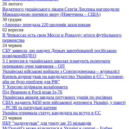
26 лютого
Видатного українського лікаря Сергія Лисенка нагородили
Міжнародною премією миру (Німеччина – США)
30 грудня
«Аврора» передала 220 шоломів захисникам
02 вересня
В Черкассах есть свои Месси и Роналду: итоги футбольного
первенства
24 червня
СБУ заявила, що нардеп Деркач завербований російською
розвідкою
ВІДЕО
З 1 вересня в українських школах планують розпочати
переважно очне навчання – ОП
Українські військові вийшли з Сєвєродонецька – журналіст
Кремль відреагував на кандидатство України в ЄС: “головне,
аби не було проблем для РФ”
У Херсоні підірвали колаборанта
Під Рязанню в Росії впав Іл-76
Українська авіація завдала потужних ударів по росіянах
США надають $450 млн військової допомоги Україні, у пакеті
– РСЗВ та патрульні катери
Україна отримала статус кандидата на вступ в ЄС
23 червня
НБУ “надрукував” для уряду ще 35 мільярдів
McDonald’s може відкритися в Україні в серпні – Forbes