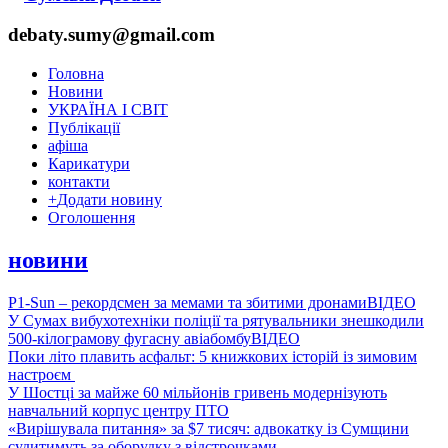
debaty.sumy@gmail.com
Головна
Новини
УКРАЇНА І СВІТ
Публікації
афіша
Карикатури
контакти
+
Додати новину
Оголошення
новини
P1-Sun – рекордсмен за мемами та збитими дронами
ВІДЕО
У Сумах вибухотехніки поліції та рятувальники знешкодили
500-кілограмову фугасну авіабомбу
ВІДЕО
Поки літо плавить асфальт: 5 книжкових історій із зимовим
настроєм
У Шостці за майже 60 мільйонів гривень модернізують
навчальний корпус центру ПТО
«Вирішувала питання» за $7 тисяч: адвокатку із Сумщини
судитимуть за оборудку з відстрочками