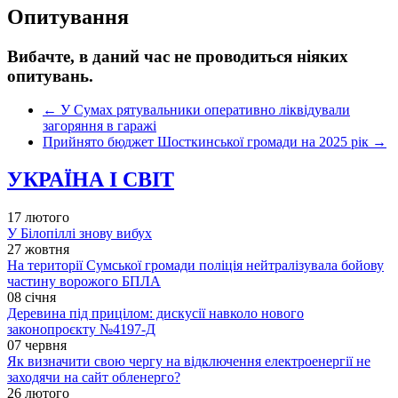
Опитування
Вибачте, в даний час не проводиться ніяких
опитувань.
←
У Сумах рятувальники оперативно ліквідували
загоряння в гаражі
Прийнято бюджет Шосткинської громади на 2025 рік
→
УКРАЇНА І СВІТ
17 лютого
У Білопіллі знову вибух
27 жовтня
На території Сумської громади поліція нейтралізувала бойову
частину ворожого БПЛА
08 січня
Деревина під прицілом: дискусії навколо нового
законопроєкту №4197-Д
07 червня
Як визначити свою чергу на відключення електроенергії не
заходячи на сайт обленерго?
26 лютого