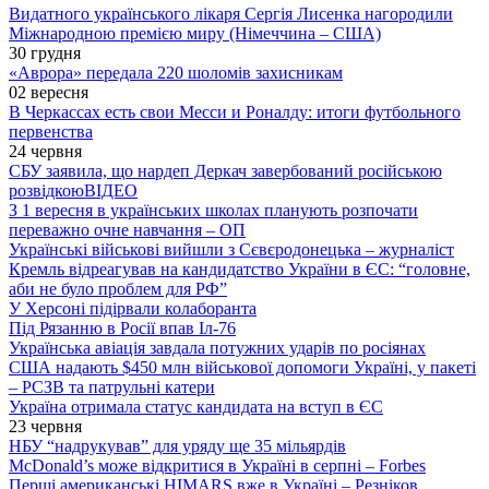
Видатного українського лікаря Сергія Лисенка нагородили
Міжнародною премією миру (Німеччина – США)
30 грудня
«Аврора» передала 220 шоломів захисникам
02 вересня
В Черкассах есть свои Месси и Роналду: итоги футбольного
первенства
24 червня
СБУ заявила, що нардеп Деркач завербований російською
розвідкою
ВІДЕО
З 1 вересня в українських школах планують розпочати
переважно очне навчання – ОП
Українські військові вийшли з Сєвєродонецька – журналіст
Кремль відреагував на кандидатство України в ЄС: “головне,
аби не було проблем для РФ”
У Херсоні підірвали колаборанта
Під Рязанню в Росії впав Іл-76
Українська авіація завдала потужних ударів по росіянах
США надають $450 млн військової допомоги Україні, у пакеті
– РСЗВ та патрульні катери
Україна отримала статус кандидата на вступ в ЄС
23 червня
НБУ “надрукував” для уряду ще 35 мільярдів
McDonald’s може відкритися в Україні в серпні – Forbes
Перші американські HIMARS вже в Україні – Резніков