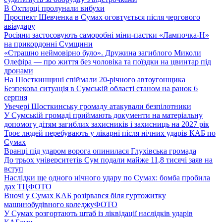
В Охтирці пролунали вибухи
Проспект Шевченка в Сумах оговтується після чергового
авіаудару
Росіяни застосовують саморобні міни-пастки «Лампочка-Н»
на прикордонні Сумщини
«Страшно неймовірно було». Дружина загиблого Миколи
Олефіра — про життя без чоловіка та поїздки на цвинтар під
дронами
На Шосткинщині спіймали 20-річного автоугонщика
Безпекова ситуація в Сумській області станом на ранок 6
серпня
Увечері Шосткинську громаду атакували безпілотники
У Сумській громаді приймають документи на матеріальну
допомогу дітям загиблих захисників і захисниць на 2027 рік
Троє людей перебувають у лікарні після нічних ударів КАБ по
Сумах
Вранці під ударом ворога опинилася Глухівська громада
До трьох університетів Сум подали майже 11,8 тисячі заяв на
вступ
Наслідки ще одного нічного удару по Сумах: бомба пробила
дах ТЦ
ФОТО
Вночі у Сумах КАБ розірвався біля гуртожитку
машинобудівного коледжу
ФОТО
У Сумах розгортають штаб із ліквідації наслідків ударів