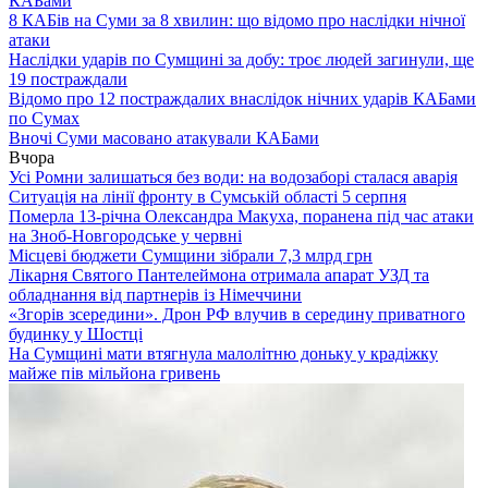
КАБами
8 КАБів на Суми за 8 хвилин: що відомо про наслідки нічної
атаки
Наслідки ударів по Сумщині за добу: троє людей загинули, ще
19 постраждали
Відомо про 12 постраждалих внаслідок нічних ударів КАБами
по Сумах
Вночі Суми масовано атакували КАБами
Вчора
Усі Ромни залишаться без води: на водозаборі сталася аварія
Ситуація на лінії фронту в Сумській області 5 серпня
Померла 13-річна Олександра Макуха, поранена під час атаки
на Зноб-Новгородське у червні
Місцеві бюджети Сумщини зібрали 7,3 млрд грн
Лікарня Святого Пантелеймона отримала апарат УЗД та
обладнання від партнерів із Німеччини
«Згорів зсередини». Дрон РФ влучив в середину приватного
будинку у Шостці
На Сумщині мати втягнула малолітню доньку у крадіжку
майже пів мільйона гривень