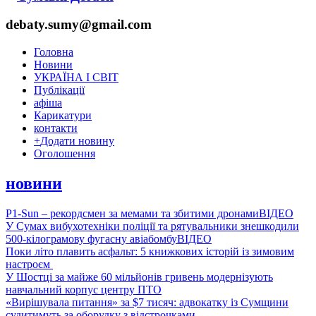
debaty.sumy@gmail.com
Головна
Новини
УКРАЇНА І СВІТ
Публікації
афіша
Карикатури
контакти
+
Додати новину
Оголошення
новини
P1-Sun – рекордсмен за мемами та збитими дронами
ВІДЕО
У Сумах вибухотехніки поліції та рятувальники знешкодили
500-кілограмову фугасну авіабомбу
ВІДЕО
Поки літо плавить асфальт: 5 книжкових історій із зимовим
настроєм
У Шостці за майже 60 мільйонів гривень модернізують
навчальний корпус центру ПТО
«Вирішувала питання» за $7 тисяч: адвокатку із Сумщини
судитимуть за оборудку з відстрочками