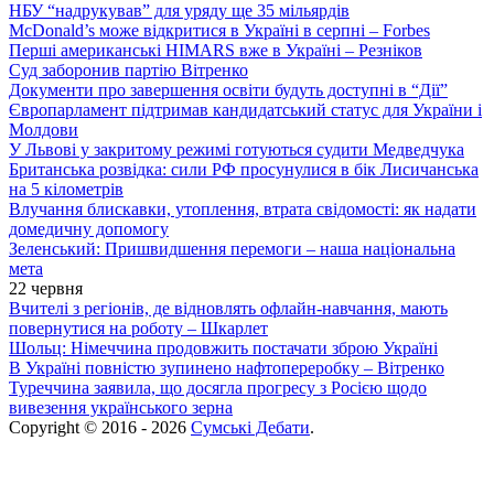
НБУ “надрукував” для уряду ще 35 мільярдів
McDonald’s може відкритися в Україні в серпні – Forbes
Перші американські HIMARS вже в Україні – Резніков
Суд заборонив партію Вітренко
Документи про завершення освіти будуть доступні в “Дії”
Європарламент підтримав кандидатський статус для України і
Молдови
У Львові у закритому режимі готуються судити Медведчука
Британська розвідка: сили РФ просунулися в бік Лисичанська
на 5 кілометрів
Влучання блискавки, утоплення, втрата свідомості: як надати
домедичну допомогу
Зеленський: Пришвидшення перемоги – наша національна
мета
22 червня
Вчителі з регіонів, де відновлять офлайн-навчання, мають
повернутися на роботу – Шкарлет
Шольц: Німеччина продовжить постачати зброю Україні
В Україні повністю зупинено нафтопереробку – Вітренко
Туреччина заявила, що досягла прогресу з Росією щодо
вивезення українського зерна
Copyright © 2016 - 2026
Сумські Дебати
.