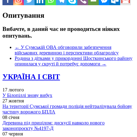
Опитування
Вибачте, в даний час не проводиться ніяких
опитувань.
←
У Сумській ОВА обговорили забезпечення
військових деревиною і перспективи облагролісу
Родина з дітками у прикордонні Шосткинського району
опинилася у скруті й потребує допомоги
→
УКРАЇНА І СВІТ
17 лютого
У Білопіллі знову вибух
27 жовтня
На території Сумської громади поліція нейтралізувала бойову
частину ворожого БПЛА
08 січня
Деревина під прицілом: дискусії навколо нового
законопроєкту №4197-Д
07 червня