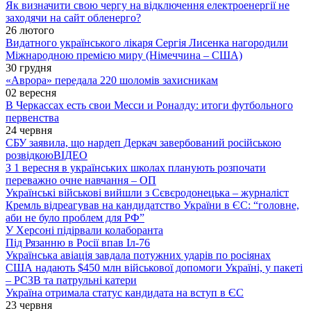
Як визначити свою чергу на відключення електроенергії не
заходячи на сайт обленерго?
26 лютого
Видатного українського лікаря Сергія Лисенка нагородили
Міжнародною премією миру (Німеччина – США)
30 грудня
«Аврора» передала 220 шоломів захисникам
02 вересня
В Черкассах есть свои Месси и Роналду: итоги футбольного
первенства
24 червня
СБУ заявила, що нардеп Деркач завербований російською
розвідкою
ВІДЕО
З 1 вересня в українських школах планують розпочати
переважно очне навчання – ОП
Українські військові вийшли з Сєвєродонецька – журналіст
Кремль відреагував на кандидатство України в ЄС: “головне,
аби не було проблем для РФ”
У Херсоні підірвали колаборанта
Під Рязанню в Росії впав Іл-76
Українська авіація завдала потужних ударів по росіянах
США надають $450 млн військової допомоги Україні, у пакеті
– РСЗВ та патрульні катери
Україна отримала статус кандидата на вступ в ЄС
23 червня