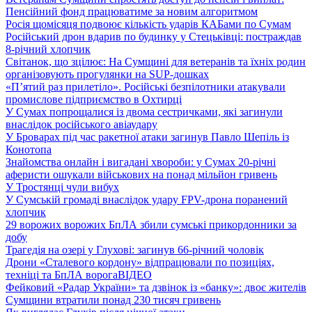
Пенсійний фонд працюватиме за новим алгоритмом
Росія щомісяця подвоює кількість ударів КАБами по Сумам
Російський дрон вдарив по будинку у Стецьківці: постраждав
8-річний хлопчик
Світанок, що зцілює: На Сумщині для ветеранів та їхніх родин
організовують прогулянки на SUP-дошках
«П’ятий раз прилетіло». Російські безпілотники атакували
промислове підприємство в Охтирці
У Сумах попрощалися із двома сестричками, які загинули
внаслідок російського авіаудару
У Броварах під час ракетної атаки загинув Павло Шепіль із
Конотопа
Знайомства онлайн і вигадані хвороби: у Сумах 20-річні
аферисти ошукали військових на понад мільйон гривень
У Тростянці чули вибух
У Сумській громаді внаслідок удару FPV-дрона поранений
хлопчик
29 ворожих ворожих БпЛА збили сумські прикордонники за
добу
Трагедія на озері у Глухові: загинув 66-річний чоловік
Дрони «Сталевого кордону» відпрацювали по позиціях,
техніці та БпЛА ворога
ВІДЕО
Фейковий «Радар України» та дзвінок із «банку»: двоє жителів
Сумщини втратили понад 230 тисяч гривень