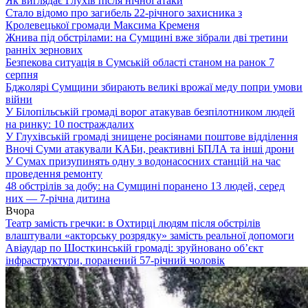
Як виглядає Глухів після нічної атаки
Стало відомо про загибель 22-річного захисника з
Кролевецької громади Максима Кременя
Жнива під обстрілами: на Сумщині вже зібрали дві третини
ранніх зернових
Безпекова ситуація в Сумській області станом на ранок 7
серпня
Бджолярі Сумщини збирають великі врожаї меду попри умови
війни
У Білопільській громаді ворог атакував безпілотником людей
на ринку: 10 постраждалих
У Глухівській громаді знищене росіянами поштове відділення
Вночі Суми атакували КАБи, реактивні БПЛА та інші дрони
У Сумах призупинять одну з водонасосних станцій на час
проведення ремонту
48 обстрілів за добу: на Сумщині поранено 13 людей, серед
них — 7-річна дитина
Вчора
Театр замість гречки: в Охтирці людям після обстрілів
влаштували «акторську розрядку» замість реальної допомоги
Авіаудар по Шосткинській громаді: зруйновано об’єкт
інфраструктури, поранений 57-річний чоловік