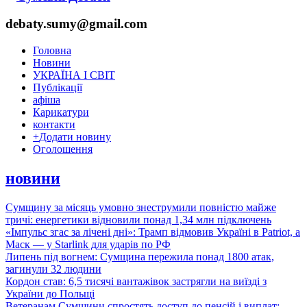
debaty.sumy@gmail.com
Головна
Новини
УКРАЇНА І СВІТ
Публікації
афіша
Карикатури
контакти
+
Додати новину
Оголошення
новини
Сумщину за місяць умовно знеструмили повністю майже
тричі: енергетики відновили понад 1,34 млн підключень
«Імпульс згас за лічені дні»: Трамп відмовив Україні в Patriot, а
Маск — у Starlink для ударів по РФ
Липень під вогнем: Сумщина пережила понад 1800 атак,
загинули 32 людини
Кордон став: 6,5 тисячі вантажівок застрягли на виїзді з
України до Польщі
Ветеранам Сумщини спростять доступ до пенсій і виплат: