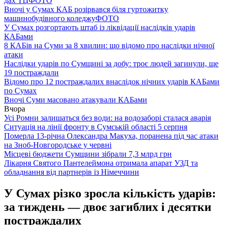
дах ТЦ
ФОТО
Вночі у Сумах КАБ розірвався біля гуртожитку
машинобудівного коледжу
ФОТО
У Сумах розгортають штаб із ліквідації наслідків ударів
КАБами
8 КАБів на Суми за 8 хвилин: що відомо про наслідки нічної
атаки
Наслідки ударів по Сумщині за добу: троє людей загинули, ще
19 постраждали
Відомо про 12 постраждалих внаслідок нічних ударів КАБами
по Сумах
Вночі Суми масовано атакували КАБами
Вчора
Усі Ромни залишаться без води: на водозаборі сталася аварія
Ситуація на лінії фронту в Сумській області 5 серпня
Померла 13-річна Олександра Макуха, поранена під час атаки
на Зноб-Новгородське у червні
Місцеві бюджети Сумщини зібрали 7,3 млрд грн
Лікарня Святого Пантелеймона отримала апарат УЗД та
обладнання від партнерів із Німеччини
У Сумах різко зросла кількість ударів:
за тиждень — двоє загиблих і десятки
постраждалих