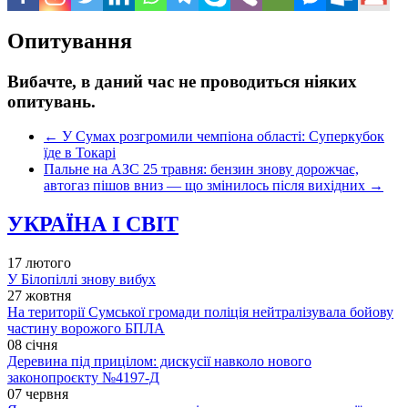
Опитування
Вибачте, в даний час не проводиться ніяких
опитувань.
←
У Сумах розгромили чемпіона області: Суперкубок
їде в Токарі
Пальне на АЗС 25 травня: бензин знову дорожчає,
автогаз пішов вниз — що змінилось після вихідних
→
УКРАЇНА І СВІТ
17 лютого
У Білопіллі знову вибух
27 жовтня
На території Сумської громади поліція нейтралізувала бойову
частину ворожого БПЛА
08 січня
Деревина під прицілом: дискусії навколо нового
законопроєкту №4197-Д
07 червня