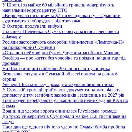
У Шостці за майже 60 мільйонів гривень модернізують
навчальний корпус центру ПТО
«Вирішувала питання» за $7 тисяч: адвокатку із Сумщини
судитимуть за оборудку з відстрочками
В Охтирці пролунали вибухи
Проспект Шевченка в Сумах оговтується після чергового
авіаудару
Росіяни застосовують саморобні міни-пастки «Лампочка-Н»
на прикордонні Сумщини
«Страшно неймовірно було». Дружина загиблого Миколи
Олефіра — про життя без чоловіка та поїздки на цвинтар під
дронами
На Шосткинщині спіймали 20-річного автоугонщика
Безпекова ситуація в Сумській області станом на ранок 6
серпня
Увечері Шосткинську громаду атакували безпілотники
У Сумській громаді приймають документи на матеріальну
допомогу дітям загиблих захисників і захисниць на 2027 рік
Троє людей перебувають у лікарні після нічних ударів КАБ по
Сумах
Вранці під ударом ворога опинилася Глухівська громада
До трьох університетів Сум подали майже 11,8 тисячі заяв на
вступ
Наслідки ще одного нічного удару по Сумах: бомба пробила