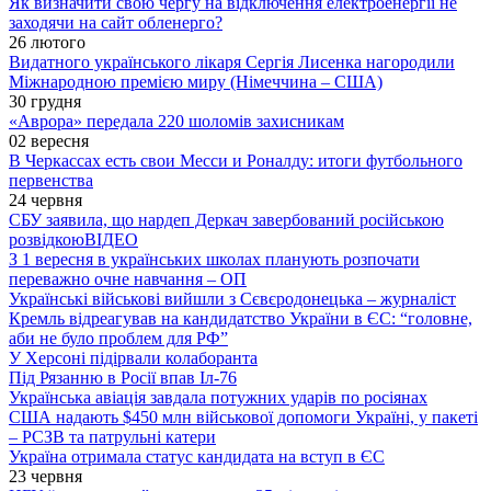
Як визначити свою чергу на відключення електроенергії не
заходячи на сайт обленерго?
26 лютого
Видатного українського лікаря Сергія Лисенка нагородили
Міжнародною премією миру (Німеччина – США)
30 грудня
«Аврора» передала 220 шоломів захисникам
02 вересня
В Черкассах есть свои Месси и Роналду: итоги футбольного
первенства
24 червня
СБУ заявила, що нардеп Деркач завербований російською
розвідкою
ВІДЕО
З 1 вересня в українських школах планують розпочати
переважно очне навчання – ОП
Українські військові вийшли з Сєвєродонецька – журналіст
Кремль відреагував на кандидатство України в ЄС: “головне,
аби не було проблем для РФ”
У Херсоні підірвали колаборанта
Під Рязанню в Росії впав Іл-76
Українська авіація завдала потужних ударів по росіянах
США надають $450 млн військової допомоги Україні, у пакеті
– РСЗВ та патрульні катери
Україна отримала статус кандидата на вступ в ЄС
23 червня