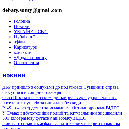
debaty.sumy@gmail.com
Головна
Новини
УКРАЇНА І СВІТ
Публікації
афіша
Карикатури
контакти
+
Додати новину
Оголошення
новини
ДБР прийшло з обшуками до податкової Сумщини: справа
стосується ймовірного хабаря
Села Шосткинської громади накрила серія ударів: частина
населених пунктів залишилася без води
P1-Sun – рекордсмен за мемами та збитими дронами
ВІДЕО
У Сумах вибухотехніки поліції та рятувальники знешкодили
500-кілограмову фугасну авіабомбу
ВІДЕО
Поки літо плавить асфальт: 5 книжкових історій із зимовим
настроєм