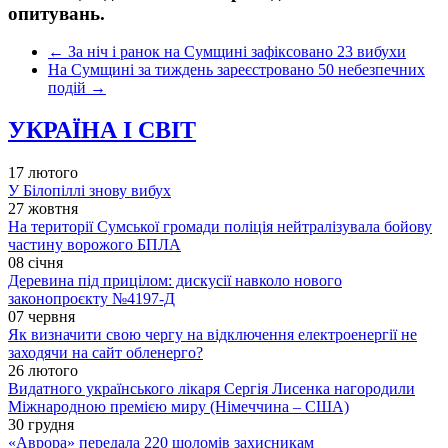
опитувань.
←
За ніч і ранок на Сумщині зафіксовано 23 вибухи
На Сумщині за тиждень зареєстровано 50 небезпечних
подій
→
УКРАЇНА І СВІТ
17 лютого
У Білопіллі знову вибух
27 жовтня
На території Сумської громади поліція нейтралізувала бойову
частину ворожого БПЛА
08 січня
Деревина під прицілом: дискусії навколо нового
законопроєкту №4197-Д
07 червня
Як визначити свою чергу на відключення електроенергії не
заходячи на сайт обленерго?
26 лютого
Видатного українського лікаря Сергія Лисенка нагородили
Міжнародною премією миру (Німеччина – США)
30 грудня
«Аврора» передала 220 шоломів захисникам