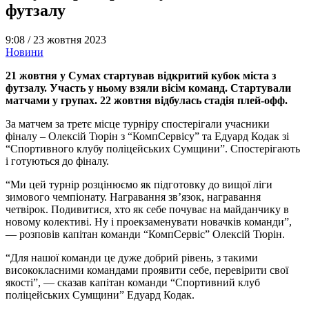
футзалу
9:08 /
23 жовтня 2023
Новини
21 жовтня у Сумах стартував відкритий кубок міста з
футзалу. Участь у ньому взяли вісім команд. Стартували
матчами у групах. 22 жовтня відбулась стадія плей-офф.
За матчем за третє місце турніру спостерігали учасники
фіналу – Олексій Тюрін з “КомпСервісу” та Едуард Кодак зі
“Спортивного клубу поліцейських Сумщини”. Спостерігають
і готуються до фіналу.
“Ми цей турнір розцінюємо як підготовку до вищої ліги
зимового чемпіонату. Награвання зв’язок, награвання
четвірок. Подивитися, хто як себе почуває на майданчику в
новому колективі. Ну і проекзаменувати новачків команди”,
— розповів капітан команди “КомпСервіс” Олексій Тюрін.
“Для нашої команди це дуже добрий рівень, з такими
висококласними командами проявити себе, перевірити свої
якості”, — сказав капітан команди “Спортивний клуб
поліцейських Сумщини” Едуард Кодак.