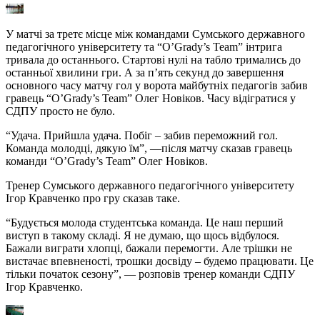
У матчі за третє місце між командами Сумського державного
педагогічного університету та “O’Grady’s Team” інтрига
тривала до останнього. Стартові нулі на табло тримались до
останньої хвилини гри. А за п’ять секунд до завершення
основного часу матчу гол у ворота майбутніх педагогів забив
гравець “O’Grady’s Team” Олег Новіков. Часу відігратися у
СДПУ просто не було.
“Удача. Прийшла удача. Побіг – забив переможний гол.
Команда молодці, дякую їм”, —після матчу сказав гравець
команди “O’Grady’s Team” Олег Новіков.
Тренер Сумського державного педагогічного університету
Ігор Кравченко про гру сказав таке.
“Будується молода студентська команда. Це наш перший
виступ в такому складі. Я не думаю, що щось відбулося.
Бажали виграти хлопці, бажали перемогти. Але трішки не
вистачає впевненості, трошки досвіду – будемо працювати. Це
тільки початок сезону”, — розповів тренер команди СДПУ
Ігор Кравченко.