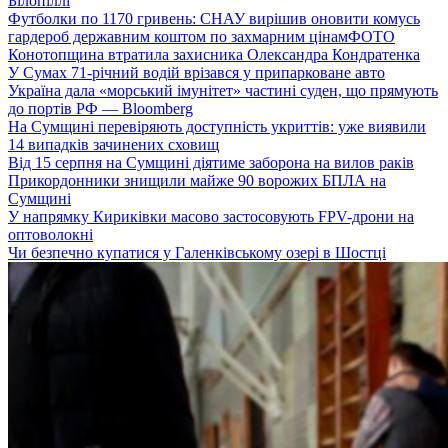
Білопіллі
Футболки по 1170 гривень: СНАУ вирішив оновити комусь
гардероб державним коштом по захмарним цінам
ФОТО
Конотопщина втратила захисника Олександра Кондратенка
У Сумах 71-річний водій врізався у припарковане авто
Україна дала «морський імунітет» частині суден, що прямують
до портів РФ — Bloomberg
На Сумщині перевіряють доступність укриттів: уже виявили
14 випадків зачинених сховищ
Від 15 серпня на Сумщині діятиме заборона на вилов раків
Прикордонники знищили майже 90 ворожих БПЛА на
Сумщині
У напрямку Кириківки масово застосовують FPV-дрони на
оптоволокні
Чи безпечно купатися у Галенківському озері в Шостці