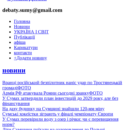
debaty.sumy@gmail.com
Головна
Новини
УКРАЇНА І СВІТ
Публікації
афіша
Карикатури
контакти
+
Додати новину
новини
Вранці російський безпілотник наніс удар по Тростянецькій
громаді
ФОТО
Армія РФ атакувала Ромни сьогодні зранку
ФОТО
У Сумах затвердили план інвестицій до 2029 року, але без
фінансування
На даху будинку на Сумщині знайшли 120-мм міну
Сумські хокеїстки зіграють у фіналі чемпіонату Європи
У Сумах перевірили воду з озер і річки: чи є перевищення
норм?
Діти Сумщини поїхали на оздоровлення до Польщі