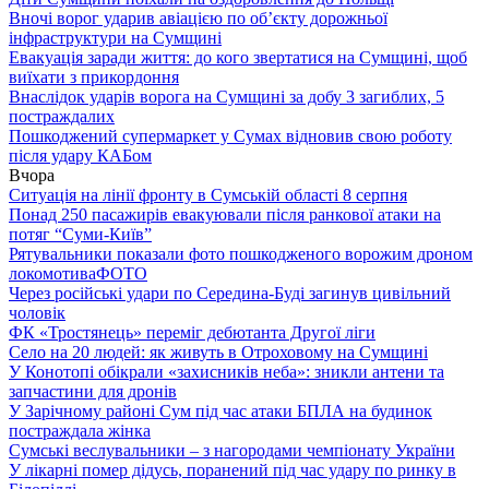
Вночі ворог ударив авіацією по обʼєкту дорожньої
інфраструктури на Сумщині
Евакуація заради життя: до кого звертатися на Сумщині, щоб
виїхати з прикордоння
Внаслідок ударів ворога на Сумщині за добу 3 загиблих, 5
постраждалих
Пошкоджений супермаркет у Сумах відновив свою роботу
після удару КАБом
Вчора
Ситуація на лінії фронту в Сумській області 8 серпня
Понад 250 пасажирів евакуювали після ранкової атаки на
потяг “Суми-Київ”
Рятувальники показали фото пошкодженого ворожим дроном
локомотива
ФОТО
Через російські удари по Середина-Буді загинув цивільний
чоловік
ФК «Тростянець» переміг дебютанта Другої ліги
Село на 20 людей: як живуть в Отроховому на Сумщині
У Конотопі обікрали «захисників неба»: зникли антени та
запчастини для дронів
У Зарічному районі Сум під час атаки БПЛА на будинок
постраждала жінка
Сумські веслувальники – з нагородами чемпіонату України
У лікарні помер дідусь, поранений під час удару по ринку в