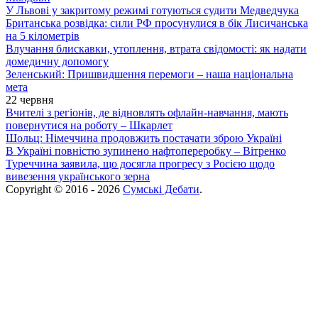
У Львові у закритому режимі готуються судити Медведчука
Британська розвідка: сили РФ просунулися в бік Лисичанська
на 5 кілометрів
Влучання блискавки, утоплення, втрата свідомості: як надати
домедичну допомогу
Зеленський: Пришвидшення перемоги – наша національна
мета
22 червня
Вчителі з регіонів, де відновлять офлайн-навчання, мають
повернутися на роботу – Шкарлет
Шольц: Німеччина продовжить постачати зброю Україні
В Україні повністю зупинено нафтопереробку – Вітренко
Туреччина заявила, що досягла прогресу з Росією щодо
вивезення українського зерна
Copyright © 2016 - 2026
Сумські Дебати
.