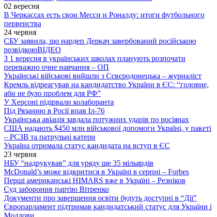
02 вересня
В Черкассах есть свои Месси и Роналду: итоги футбольного
первенства
24 червня
СБУ заявила, що нардеп Деркач завербований російською
розвідкою
ВІДЕО
З 1 вересня в українських школах планують розпочати
переважно очне навчання – ОП
Українські військові вийшли з Сєвєродонецька – журналіст
Кремль відреагував на кандидатство України в ЄС: “головне,
аби не було проблем для РФ”
У Херсоні підірвали колаборанта
Під Рязанню в Росії впав Іл-76
Українська авіація завдала потужних ударів по росіянах
США надають $450 млн військової допомоги Україні, у пакеті
– РСЗВ та патрульні катери
Україна отримала статус кандидата на вступ в ЄС
23 червня
НБУ “надрукував” для уряду ще 35 мільярдів
McDonald’s може відкритися в Україні в серпні – Forbes
Перші американські HIMARS вже в Україні – Резніков
Суд заборонив партію Вітренко
Документи про завершення освіти будуть доступні в “Дії”
Європарламент підтримав кандидатський статус для України і
Молдови