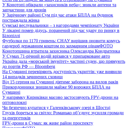
У Конотопі обікрали «захисників неба»: зникли антени та
запчастини для дронів
У Зарічному районі Сум під час атаки БПЛА на будинок
постраждала жінка
Сумські веслувальники – з нагородами чемпіонату України
У лікарні помер дідусь, поранений під час удару по ринку в
Білопіллі
Футболки по 1170 гривень: СНАУ вирішив оновити комусь
гардероб державним коштом по захмарним цінам
ФОТО
Конотопщина втратила захисника Олександра Кондратенка
У Сумах 71-річний водій врізався у припарковане авто
Україна дала «морський імунітет» частині суден, що прямують
до портів РФ — Bloomberg
На Сумщині перевіряють доступність укриттів: уже виявили
14 випадків зачинених сховищ
Від 15 серпня на Сумщині діятиме заборона на вилов раків
Прикордонники знищили майже 90 ворожих БПЛА на
Сумщині
У напрямку Кириківки масово застосовують FPV-дрони на
оптоволокні
Чи безпечно купатися у Галенківському озері в Шостці
Глухів бореться за світло: Романько об’єднує зусилля громади
та енергетиків
FPV-дрони в Сумах: як живе район проспекту