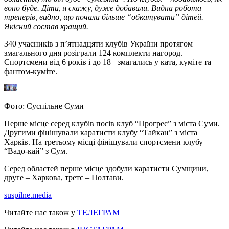
воно буде. Діти, я скажу, дуже добавили. Видна робота
тренерів, видно, що почали більше “обкатувати” дітей.
Якісний состав кращий.
340 учасників з п’ятнадцяти клубів України протягом
змагального дня розіграли 124 комплекти нагород.
Спортсмени від 6 років і до 18+ змагались у ката, куміте та
фантом-куміте.
Фото: Суспільне Суми
Перше місце серед клубів посів клуб “Прогрес” з міста Суми.
Другими фінішували каратисти клубу “Тайкан” з міста
Харків. На третьому місці фінішували спортсмени клубу
“Вадо-кай” з Сум.
Серед областей перше місце здобули каратисти Сумщини,
друге – Харкова, третє – Полтави.
suspilne.media
Читайте нас також у
ТЕЛЕГРАМ