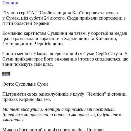
Новини
“Турнір серії “А” “Слобожанщина Кап”вперше стартував
у Сумах, цієї суботи 24 лютого. Сюди приїхали спортсмени з
п’яти областей України”.
Компанію каратистам Сумщини на татамі у боротьбі за медалі
цього разу склали каратисти з Харківщини та Київщини,
Полтавщини та Чернігівщини.
Спортсменів із Ніжина вперше привіз у Суми Серій Сахута. У
Суми приїхали троє його вихованців і тренер сподівається, що
вони покажуть свій клас.
Фото: Суспільне Суми
Підтримати своїх одноклубників з клубу “Чемпіон” зі столиці
приїхав Кирило Залізко.
Ми теж виступили. Чотири спортсмени ми поставили.
Дітей важко привезти, а доросли ми привезли, будуть теж
змагатися.
Микола Богодистий привіз спортсменів з Полтави.