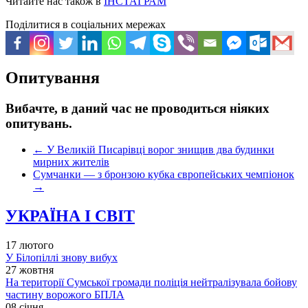
Читайте нас також в
ІНСТАГРАМ
Поділитися в соціальних мережах
Опитування
Вибачте, в даний час не проводиться ніяких
опитувань.
←
У Великій Писарівці ворог знищив два будинки
мирних жителів
Сумчанки — з бронзою кубка європейських чемпіонок
→
УКРАЇНА І СВІТ
17 лютого
У Білопіллі знову вибух
27 жовтня
На території Сумської громади поліція нейтралізувала бойову
частину ворожого БПЛА
08 січня