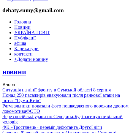
debaty.sumy@gmail.com
Головна
Новини
УКРАЇНА І СВІТ
Публікації
афіша
Карикатури
контакти
+
Додати новину
новини
Вчора
Ситуація на лінії фронту в Сумській області 8 серпня
Понад 250 пасажирів евакуювали після ранкової атаки на
потяг “Суми-Київ”
Рятувальники показали фото пошкодженого ворожим дроном
локомотива
ФОТО
Через російські удари по Середина-Буді загинув цивільний
чоловік
ФК «Тростянець» переміг дебютанта Другої ліги
Село на 20 людей: як живуть в Отроховому на Сумщині