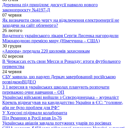
Деревина під прицілом: дискусії навколо нового
законопроєкту №4197-Д
07 червня
Як визначити свою чергу на відключення електроенергії не
заходячи на сайт обленерго?
26 лютого
Видатного українського лікаря Сергія Лисенка нагородили
Міжнародною премією миру (Німеччина – США)
30 грудня
«Аврора» передала 220 шоломів захисникам
02 вересня
В Черкассах есть свои Месси и Роналду: итоги футбольного
первенства
24 червня
СБУ заявила, що нардеп Деркач завербований російською
розвідкою
ВІДЕО
З 1 вересня в українських школах планують розпочати
переважно очне навчання – ОП
Українські військові вийшли з Сєвєродонецька – журналіст
Кремль відреагував на кандидатство України в ЄС: “головне,
аби не було проблем для РФ”
У Херсоні підірвали колаборанта
Під Рязанню в Росії впав Іл-76
Українська авіація завдала потужних ударів по росіянах