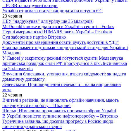
США надають $450 млн військової допомоги Україні, у пакеті
– РСЗВ та патрульні катери
Україна отримала статус кандидата на вступ в ЄС
23 червня
НБУ “надрукував” для уряду ще 35 мільярдів
McDonald’s може відкритися в Україні в серпні – Forbes
Перші американські HIMARS вже в Україні – Резніков
Суд заборонив партію Вітренко
Документи про завершення освіти будуть доступні в “Дії”
Європарламент підтримав кандидатський статус для України і
Молдови
У Львові у закритому режимі готуються судити Медведчука
Британська розвідка: сили РФ просунулися в бік Лисичанська
на 5 кілометрів
Влучання блискавки, утоплення, втрата свідомості: як надати
домедичну допомогу
Зеленський: Пришвидшення перемоги – наша національна
мета
22 червня
Вчителі з регіонів, де відновлять офлайн-навчання, мають
повернутися на роботу – Шкарлет
Шольц: Німеччина продовжить постачати зброю Україні
В Україні повністю зупинено нафтопереробку – Вітренко
Туреччина заявила, що досягла прогресу з Росією щодо
вивезення українського зерна