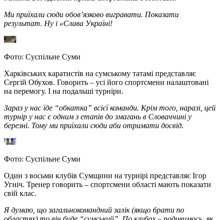
Ми приїхали сюди обов’язково вигравати. Показати
результат. Ну і «Слава Україні!
Фото: Суспільне Суми
Харківських каратистів на сумському татамі представляє
Сергій Обухов. Говорить – усі його спортсмени налаштовані
на перемогу. І на подальші турніри.
Зараз у нас їде “обкатка” всієї команди. Крім того, наразі, цей
турнір у нас є одним з етапів до змагань в Словаччині у
березні. Тому ми приїхали сюди аби отримати досвід.
Фото: Суспільне Суми
Один з восьми клубів Сумщини на турнірі представляє Ігор
Угніч. Тренер говорить – спортсмени області мають показати
свій клас.
Я думаю, що загальнокомандний залік (якщо брати по
областях) то він буде “сумський”. По клубах – подивимось, як