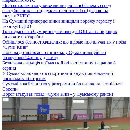
Перемоги
ФОТО
«Білі янголи» знову вивезли людей із небезпеки: серед
евакуйованих — подружжя та чоловік із підозрою на
інсульт
ВІДЕО
На Сумщині прикордонники знищили ворожу гармату і
техніку
ВІДЕО
Три педагоги з Сумщини увійшли до ТОП-25 найкращих
вихователів України
Обійшлося без постраждалих: що відомо про влучання у поїзд
“Суми-Київ”
Поїхала до знайомого і зникла: у Сумах поліцейські
розшукали 14-річну дівчину
Безпекова ситуація в Сумській області станом на ранок 8
серпня
У Сумах відновлюють спортивний клуб, пошкоджений
російським обстрілом
Сумські хокеїстки знову розгромили болгарок на чемпіонаті
Європи
Ворог атакував поїзд «Суми-Київ» у Сумському районі