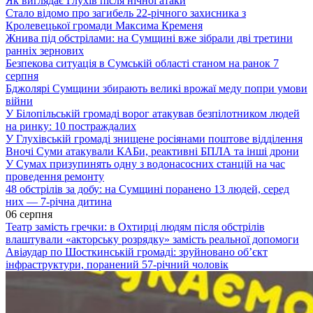
Як виглядає Глухів після нічної атаки
Стало відомо про загибель 22-річного захисника з
Кролевецької громади Максима Кременя
Жнива під обстрілами: на Сумщині вже зібрали дві третини
ранніх зернових
Безпекова ситуація в Сумській області станом на ранок 7
серпня
Бджолярі Сумщини збирають великі врожаї меду попри умови
війни
У Білопільській громаді ворог атакував безпілотником людей
на ринку: 10 постраждалих
У Глухівській громаді знищене росіянами поштове відділення
Вночі Суми атакували КАБи, реактивні БПЛА та інші дрони
У Сумах призупинять одну з водонасосних станцій на час
проведення ремонту
48 обстрілів за добу: на Сумщині поранено 13 людей, серед
них — 7-річна дитина
06 серпня
Театр замість гречки: в Охтирці людям після обстрілів
влаштували «акторську розрядку» замість реальної допомоги
Авіаудар по Шосткинській громаді: зруйновано об’єкт
інфраструктури, поранений 57-річний чоловік