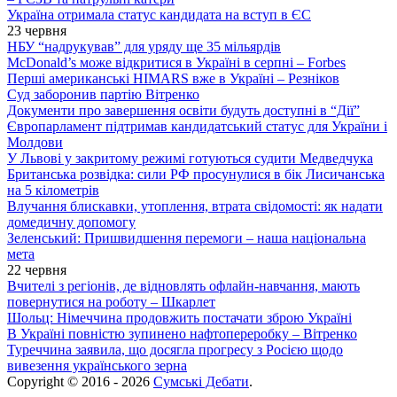
Україна отримала статус кандидата на вступ в ЄС
23 червня
НБУ “надрукував” для уряду ще 35 мільярдів
McDonald’s може відкритися в Україні в серпні – Forbes
Перші американські HIMARS вже в Україні – Резніков
Суд заборонив партію Вітренко
Документи про завершення освіти будуть доступні в “Дії”
Європарламент підтримав кандидатський статус для України і
Молдови
У Львові у закритому режимі готуються судити Медведчука
Британська розвідка: сили РФ просунулися в бік Лисичанська
на 5 кілометрів
Влучання блискавки, утоплення, втрата свідомості: як надати
домедичну допомогу
Зеленський: Пришвидшення перемоги – наша національна
мета
22 червня
Вчителі з регіонів, де відновлять офлайн-навчання, мають
повернутися на роботу – Шкарлет
Шольц: Німеччина продовжить постачати зброю Україні
В Україні повністю зупинено нафтопереробку – Вітренко
Туреччина заявила, що досягла прогресу з Росією щодо
вивезення українського зерна
Copyright © 2016 - 2026
Сумські Дебати
.