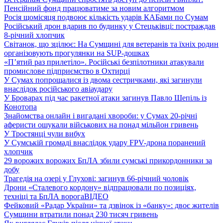
Пенсійний фонд працюватиме за новим алгоритмом
Росія щомісяця подвоює кількість ударів КАБами по Сумам
Російський дрон вдарив по будинку у Стецьківці: постраждав
8-річний хлопчик
Світанок, що зцілює: На Сумщині для ветеранів та їхніх родин
організовують прогулянки на SUP-дошках
«П’ятий раз прилетіло». Російські безпілотники атакували
промислове підприємство в Охтирці
У Сумах попрощалися із двома сестричками, які загинули
внаслідок російського авіаудару
У Броварах під час ракетної атаки загинув Павло Шепіль із
Конотопа
Знайомства онлайн і вигадані хвороби: у Сумах 20-річні
аферисти ошукали військових на понад мільйон гривень
У Тростянці чули вибух
У Сумській громаді внаслідок удару FPV-дрона поранений
хлопчик
29 ворожих ворожих БпЛА збили сумські прикордонники за
добу
Трагедія на озері у Глухові: загинув 66-річний чоловік
Дрони «Сталевого кордону» відпрацювали по позиціях,
техніці та БпЛА ворога
ВІДЕО
Фейковий «Радар України» та дзвінок із «банку»: двоє жителів
Сумщини втратили понад 230 тисяч гривень