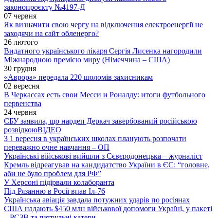
законопроєкту №4197-Д
07 червня
Як визначити свою чергу на відключення електроенергії не
заходячи на сайт обленерго?
26 лютого
Видатного українського лікаря Сергія Лисенка нагородили
Міжнародною премією миру (Німеччина – США)
30 грудня
«Аврора» передала 220 шоломів захисникам
02 вересня
В Черкассах есть свои Месси и Роналду: итоги футбольного
первенства
24 червня
СБУ заявила, що нардеп Деркач завербований російською
розвідкою
ВІДЕО
З 1 вересня в українських школах планують розпочати
переважно очне навчання – ОП
Українські військові вийшли з Сєвєродонецька – журналіст
Кремль відреагував на кандидатство України в ЄС: “головне,
аби не було проблем для РФ”
У Херсоні підірвали колаборанта
Під Рязанню в Росії впав Іл-76
Українська авіація завдала потужних ударів по росіянах
США надають $450 млн військової допомоги Україні, у пакеті
– РСЗВ та патрульні катери