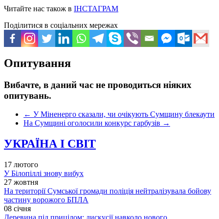
Читайте нас також в
ІНСТАГРАМ
Поділитися в соціальних мережах
Опитування
Вибачте, в даний час не проводиться ніяких
опитувань.
←
У Міненерго сказали, чи очікують Сумщину блекаути
На Сумщині оголосили конкурс гарбузів
→
УКРАЇНА І СВІТ
17 лютого
У Білопіллі знову вибух
27 жовтня
На території Сумської громади поліція нейтралізувала бойову
частину ворожого БПЛА
08 січня
Деревина під прицілом: дискусії навколо нового