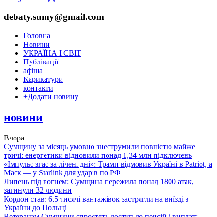
debaty.sumy@gmail.com
Головна
Новини
УКРАЇНА І СВІТ
Публікації
афіша
Карикатури
контакти
+
Додати новину
новини
Вчора
Сумщину за місяць умовно знеструмили повністю майже
тричі: енергетики відновили понад 1,34 млн підключень
«Імпульс згас за лічені дні»: Трамп відмовив Україні в Patriot, а
Маск — у Starlink для ударів по РФ
Липень під вогнем: Сумщина пережила понад 1800 атак,
загинули 32 людини
Кордон став: 6,5 тисячі вантажівок застрягли на виїзді з
України до Польщі
Ветеранам Сумщини спростять доступ до пенсій і виплат: