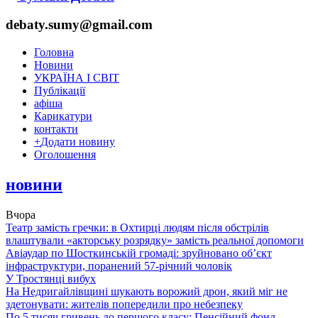
debaty.sumy@gmail.com
Головна
Новини
УКРАЇНА І СВІТ
Публікації
афіша
Карикатури
контакти
+
Додати новину
Оголошення
новини
Вчора
Театр замість гречки: в Охтирці людям після обстрілів
влаштували «акторську розрядку» замість реальної допомоги
Авіаудар по Шосткинській громаді: зруйновано об’єкт
інфраструктури, поранений 57-річний чоловік
У Тростянці вибух
На Недригайлівщині шукають ворожий дрон, який міг не
здетонувати: жителів попередили про небезпеку
По 5 тисяч гривень до першого класу: Пенсійний фонд