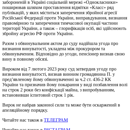
забороненій в Україні соціальній мережі «Однокласники»
поширював шляхом проставлення відмітки «Класс» ряд
публікацій, у яких міститься заперечення збройної агресії
Російської Федерації проти України, виправдування, визнання
правомірною та заперечення тимчасової окупації частини
території України, а також – глорифікація осіб, які здійснюють
збройну агресію РФ проти України.
Разом з обвинувальним актом до суду надійшла угода про
визнання винуватості, укладена між прокурором та
обвинуваченим. Відповідно до угоди, пенсіонер визнав свою
вину в повному обсязі.
Вироком від 7 лютого 2023 року суд затвердив угоду про
визнання винуватості, визнав винним громадянина П. у
пред’явленому йому обвинуваченні за ч.2 ст. 436-2 КК
України та призначив йому покарання у виді позбавлення волі
на строк 2 роки без конфіскації майна, з випробуванням,
встановивши іспитовий строк 1 рік.
Вирок не набрав законної сили та може бути оскаржений в
апеляційному порядку.
Читайте нас також в
ТЕЛЕГРАМ
Читайте нас також в
ІНСТАГРАМ