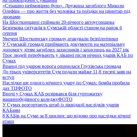
на прикордонні Сумщини
«Страшно неймовірно було». Дружина загиблого Миколи
Олефіра — про життя без чоловіка та поїздки на цвинтар під
дронами
На Шосткинщині спіймали 20-річного автоугонщика
Безпекова ситуація в Сумській області станом на ранок 6
серпня
Увечері Шосткинську громаду атакували безпілотники
У Сумській громаді приймають документи на матеріальну
допомогу дітям загиблих захисників і захисниць на 2027 рік
Троє людей перебувають у лікарні після нічних ударів КАБ по
Сумах
Вранці під ударом ворога опинилася Глухівська громада
До трьох університетів Сум подали майже 11,8 тисячі заяв на
вступ
Наслідки ще одного нічного удару по Сумах: бомба пробила
дах ТЦ
ФОТО
Вночі у Сумах КАБ розірвався біля гуртожитку
машинобудівного коледжу
ФОТО
У Сумах розгортають штаб із ліквідації наслідків ударів
КАБами
8 КАБів на Суми за 8 хвилин: що відомо про наслідки нічної
атаки