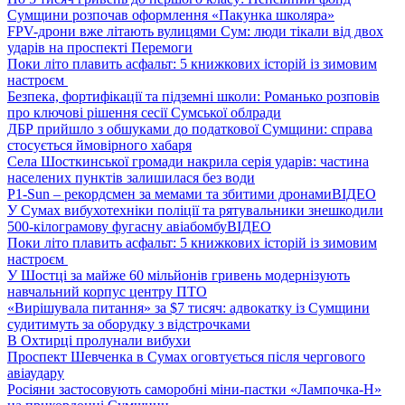
Сумщини розпочав оформлення «Пакунка школяра»
FPV-дрони вже літають вулицями Сум: люди тікали від двох
ударів на проспекті Перемоги
Поки літо плавить асфальт: 5 книжкових історій із зимовим
настроєм
Безпека, фортифікації та підземні школи: Романько розповів
про ключові рішення сесії Сумської облради
ДБР прийшло з обшуками до податкової Сумщини: справа
стосується ймовірного хабаря
Села Шосткинської громади накрила серія ударів: частина
населених пунктів залишилася без води
P1-Sun – рекордсмен за мемами та збитими дронами
ВІДЕО
У Сумах вибухотехніки поліції та рятувальники знешкодили
500-кілограмову фугасну авіабомбу
ВІДЕО
Поки літо плавить асфальт: 5 книжкових історій із зимовим
настроєм
У Шостці за майже 60 мільйонів гривень модернізують
навчальний корпус центру ПТО
«Вирішувала питання» за $7 тисяч: адвокатку із Сумщини
судитимуть за оборудку з відстрочками
В Охтирці пролунали вибухи
Проспект Шевченка в Сумах оговтується після чергового
авіаудару
Росіяни застосовують саморобні міни-пастки «Лампочка-Н»