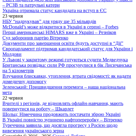
– РСЗВ та патрульні катери
Україна отримала статус кандидата на вступ в ЄС
23 червня
НБУ “надрукував” для уряду ще 35 мільярдів
McDonald’s може відкритися в Україні в серпні – Forbes
Перші американські HIMARS вже в Україні – Резніков
Суд заборонив партію Вітренко
Документи про завершення освіти будуть доступні в “Дії”
Європарламент підтримав кандидатський статус для України і
Молдови
У Львові у закритому режимі готуються судити Медведчука
Британська розвідка: сили РФ просунулися в бік Лисичанська
на 5 кілометрів
Влучання блискавки, утоплення, втрата свідомості: як надати
домедичну допомогу
Зеленський: Пришвидшення перемоги – наша національна
мета
22 червня
Вчителі з регіонів, де відновлять офлайн-навчання, мають
повернутися на роботу – Шкарлет
Шольц: Німеччина продовжить постачати зброю Україні
В Україні повністю зупинено нафтопереробку – Вітренко
Туреччина заявила, що досягла прогресу з Росією щодо
вивезення українського зерна