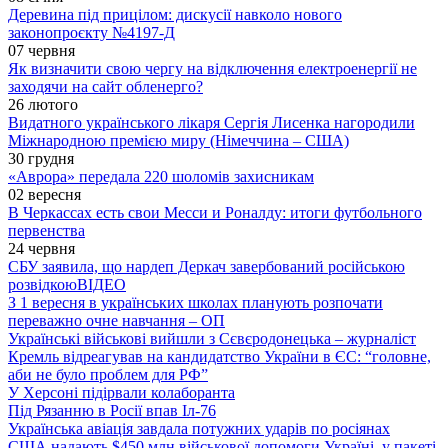
Деревина під прицілом: дискусії навколо нового
законопроєкту №4197-Д
07 червня
Як визначити свою чергу на відключення електроенергії не
заходячи на сайт обленерго?
26 лютого
Видатного українського лікаря Сергія Лисенка нагородили
Міжнародною премією миру (Німеччина – США)
30 грудня
«Аврора» передала 220 шоломів захисникам
02 вересня
В Черкассах есть свои Месси и Роналду: итоги футбольного
первенства
24 червня
СБУ заявила, що нардеп Деркач завербований російською
розвідкою
ВІДЕО
З 1 вересня в українських школах планують розпочати
переважно очне навчання – ОП
Українські військові вийшли з Сєвєродонецька – журналіст
Кремль відреагував на кандидатство України в ЄС: “головне,
аби не було проблем для РФ”
У Херсоні підірвали колаборанта
Під Рязанню в Росії впав Іл-76
Українська авіація завдала потужних ударів по росіянах
США надають $450 млн військової допомоги Україні, у пакеті