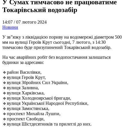
У Сумах тимчасово не працюватиме
Токарівський водозабір
14:07 /
07 лютого 2024
Новини
У зв”язку з ліквідацією пориву на водомережі діаметром 500
мм на вулиці Героїв Крут сьогодні, 7 лютого, з 14:30
тимчасово буде призупинений Токарівський водозабір.
На час аварійних робіт без водопостачання залишаться
будинки за адресами:
🔹район Василівки,
🔹вулиця Героїв Крут,
🔹вулиця Збройних Сил України,
🔹вулиця Заливна,
🔹вулиця Харківська,
🔹вулиця Холодноярської бригади,
🔹вулиця Української Народної Республіки,
🔹вулиця Замостянська,
🔹проспект Михайла Лушпи,
🔹проспект Свободи,
🔹вулиця Шістдесятників та прилеглі до них.