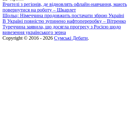
Вчителі з регіонів, де відновлять офлайн-навчання, мають
повернутися на роботу – Шкарлет
Шольц: Німеччина продовжить постачати зброю Україні
В Україні повністю зупинено нафтопереробку – Вітренко
Туреччина заявила, що досягла прогресу з Росією щодо
вивезення українського зерна
Copyright © 2016 - 2026
Сумські Дебати
.