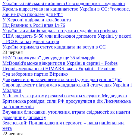
Українські військові вийшли з Сєвєродонецька – журналіст
Кремль відреагував на кандидатство України в ЄС: “головне,
аби не було проблем для РФ”
У Херсоні підірвали колаборанта
Під Рязанню в Росії впав Іл-76
Українська авіація завдала потужних ударів по росіянах
США надають $450 млн військової допомоги Україні, у пакеті
– РСЗВ та патрульні катери
Україна отримала статус кандидата на вступ в ЄС
23 червня
НБУ “надрукував” для уряду ще 35 мільярдів
McDonald’s може відкритися в Україні в серпні – Forbes
Перші американські HIMARS вже в Україні – Резніков
Суд заборонив партію Вітренко
Документи про завершення освіти будуть доступні в “Дії”
Європарламент підтримав кандидатський статус для України і
Молдови
У Львові у закритому режимі готуються судити Медведчука
Британська розвідка: сили РФ просунулися в бік Лисичанська
на 5 кілометрів
Влучання блискавки, утоплення, втрата свідомості: як надати
домедичну допомогу
Зеленський: Пришвидшення перемоги – наша національна
мета
22 червня