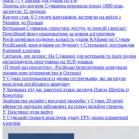
Маск — у Starlink для ударів по РФ
Липень під вогнем: Сумщина пережила понад 1800 атак,
загинули 32 людини
Кордон став: 6,5 тисячі вантажівок застрягли на виїзді з
України до Польщі
Ветеранам Сумщини спростять доступ до пенсій і виплат:
Пенсійний фонд працюватиме за новим алгоритмом
Росія щомісяця подвоює кількість ударів КАБами по Сумам
Російський дрон вдарив по будинку у Стецьківці: постраждав
8-річний хлопчик
Світанок, що зцілює: На Сумщині для ветеранів та їхніх родин
організовують прогулянки на SUP-дошках
«П’ятий раз прилетіло». Російські безпілотники атакували
промислове підприємство в Охтирці
У Сумах попрощалися із двома сестричками, які загинули
внаслідок російського авіаудару
У Броварах під час ракетної атаки загинув Павло Шепіль із
Конотопа
Знайомства онлайн і вигадані хвороби: у Сумах 20-річні
аферисти ошукали військових на понад мільйон гривень
У Тростянці чули вибух
У Сумській громаді внаслідок удару FPV-дрона поранений
хлопчик