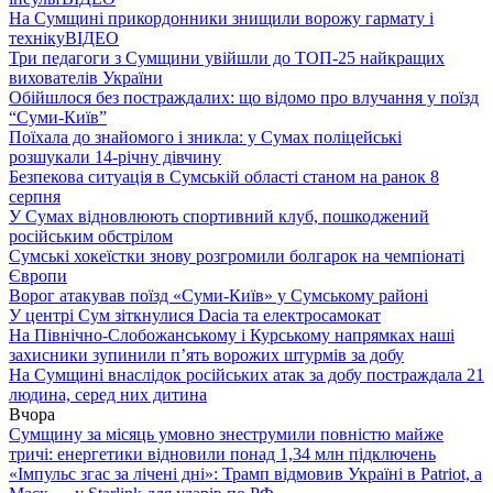
На Сумщині прикордонники знищили ворожу гармату і
техніку
ВІДЕО
Три педагоги з Сумщини увійшли до ТОП-25 найкращих
вихователів України
Обійшлося без постраждалих: що відомо про влучання у поїзд
“Суми-Київ”
Поїхала до знайомого і зникла: у Сумах поліцейські
розшукали 14-річну дівчину
Безпекова ситуація в Сумській області станом на ранок 8
серпня
У Сумах відновлюють спортивний клуб, пошкоджений
російським обстрілом
Сумські хокеїстки знову розгромили болгарок на чемпіонаті
Європи
Ворог атакував поїзд «Суми-Київ» у Сумському районі
У центрі Сум зіткнулися Dacia та електросамокат
На Північно-Слобожанському і Курському напрямках наші
захисники зупинили п’ять ворожих штурмів за добу
На Сумщині внаслідок російських атак за добу постраждала 21
людина, серед них дитина
Вчора
Сумщину за місяць умовно знеструмили повністю майже
тричі: енергетики відновили понад 1,34 млн підключень
«Імпульс згас за лічені дні»: Трамп відмовив Україні в Patriot, а