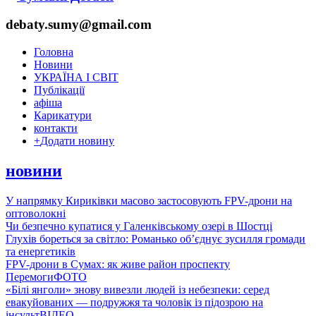
debaty.sumy@gmail.com
Головна
Новини
УКРАЇНА І СВІТ
Публікації
афіша
Карикатури
контакти
+
Додати новину
новини
У напрямку Кириківки масово застосовують FPV-дрони на
оптоволокні
Чи безпечно купатися у Галенківському озері в Шостці
Глухів бореться за світло: Романько об’єднує зусилля громади
та енергетиків
FPV-дрони в Сумах: як живе район проспекту
Перемоги
ФОТО
«Білі янголи» знову вивезли людей із небезпеки: серед
евакуйованих — подружжя та чоловік із підозрою на
інсульт
ВІДЕО