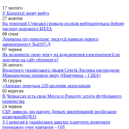
17 лютого
У Білопіллі знову вибух
27 жовтня
На території Сумської громади поліція нейтралізувала бойову
частину ворожого БПЛА
08 січня
Деревина під прицілом: дискусії навколо нового
законопроєкту №4197-Д
07 червня
Як визначити свою чергу на відключення електроенергії не
заходячи на сайт обленерго?
26 лютого
Видатного українського лікаря Сергія Лисенка нагородили
Міжнародною премією миру (Німеччина – США)
30 грудня
«Аврора» передала 220 шоломів захисникам
02 вересня
В Черкассах есть свои Месси и Роналду: итоги футбольного
первенства
24 червня
СБУ заявила, що нардеп Деркач завербований російською
розвідкою
ВІДЕО
З 1 вересня в українських школах планують розпочати
переважно очне навчання – ОП