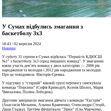
У Сумах відбулись змагання з
баскетболу 3х3
18:43 /
02 вересня 2024
Новини
У суботу 31 серпня в Сумах відбулась “Першість КДЮСШ
№1″ з баскетболу 3х3 серед змішаних команд”. У змаганнях
взяли участь дев’ять команд у двох категоріях — 2006 рік
народження та молодші і 2012 рік народження та молодші.
Про це повідомила Вікторія Єремка.
У підсумку у “старшій” віковій групі перемогу святкувала
команда “Персики” (Софія Криводуб, Ксенія Шолох, Марія
Чмихалова, Поліна Лободюк).
Другими завершили змагання дівчата з команди “Екстрім”
(Анастасія Мельник, Альона Кравченко, Олександра Стецій,
Даша Гладка). Третіми фінішували “Зірки” (Єва Марченко,