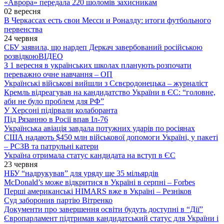
«Аврора» передала 220 шоломів захисникам
02 вересня
В Черкассах есть свои Месси и Роналду: итоги футбольного
первенства
24 червня
СБУ заявила, що нардеп Деркач завербований російською
розвідкою
ВІДЕО
З 1 вересня в українських школах планують розпочати
переважно очне навчання – ОП
Українські військові вийшли з Сєвєродонецька – журналіст
Кремль відреагував на кандидатство України в ЄС: “головне,
аби не було проблем для РФ”
У Херсоні підірвали колаборанта
Під Рязанню в Росії впав Іл-76
Українська авіація завдала потужних ударів по росіянах
США надають $450 млн військової допомоги Україні, у пакеті
– РСЗВ та патрульні катери
Україна отримала статус кандидата на вступ в ЄС
23 червня
НБУ “надрукував” для уряду ще 35 мільярдів
McDonald’s може відкритися в Україні в серпні – Forbes
Перші американські HIMARS вже в Україні – Резніков
Суд заборонив партію Вітренко
Документи про завершення освіти будуть доступні в “Дії”
Європарламент підтримав кандидатський статус для України і