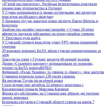
«П’ятий раз прилетіло». Російські безпілотники атакували
промислове підприємство в Охтирці
У Сумах попрощалися із двома сестричками, які загинули
внаслідок російського авіаудару
У Броварах під час ракетної атаки загинув Павло Шепіль із
Конотопа
Знайомства онлайн і вигадані хвороби: у Сумах 20-річні
аферисти ошукали військових на понад мільйон гривень
У Тростянці чули вибух
У Сумській громаді внаслідок удару FPV-дрона поранений
хлопчик
29 ворожих ворожих БпЛА збили сумські прикордонники за
добу
Трагедія на озері у Глухові: загинув 66-річний чоловік
Дрони «Сталевого кордону» відпрацювали по позиціях,
техніці та БпЛА ворога
ВІДЕО
Фейковий «Радар України» та дзвінок із «банку»: двоє жителів
Сумщини втратили понад 230 тисяч гривень
Як виглядає Глухів після нічної атаки
Стало відомо про загибель 22-річного захисника з
Кролевецької громади Максима Кременя
Жнива під обстрілами: на Сумщині вже зібрали дві третини
ранніх зернових
Безпекова ситуація в Сумській області станом на ранок 7