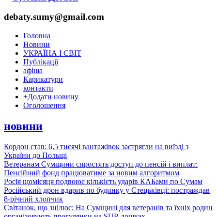
debaty.sumy@gmail.com
Головна
Новини
УКРАЇНА І СВІТ
Публікації
афіша
Карикатури
контакти
+
Додати новину
Оголошення
новини
Кордон став: 6,5 тисячі вантажівок застрягли на виїзді з
України до Польщі
Ветеранам Сумщини спростять доступ до пенсій і виплат:
Пенсійний фонд працюватиме за новим алгоритмом
Росія щомісяця подвоює кількість ударів КАБами по Сумам
Російський дрон вдарив по будинку у Стецьківці: постраждав
8-річний хлопчик
Світанок, що зцілює: На Сумщині для ветеранів та їхніх родин
організовують прогулянки на SUP-дошках