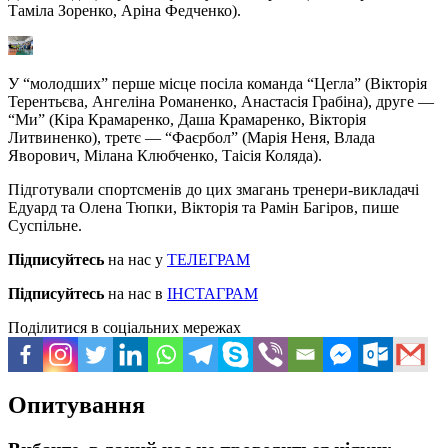
Таміла Зоренко, Аріна Федченко).
У “молодших” перше місце посіла команда “Цегла” (Вікторія
Терентьєва, Ангеліна Романенко, Анастасія Грабіна), друге —
“Ми” (Кіра Крамаренко, Даша Крамаренко, Вікторія
Литвиненко), третє — “Фаєрбол” (Марія Неня, Влада
Яворович, Мілана Клюбченко, Таісія Коляда).
Підготували спортсменів до цих змагань тренери-викладачі
Едуард та Олена Тюпки, Вікторія та Рамін Багіров, пише
Суспільне.
Підписуйтесь
на нас у
ТЕЛЕГРАМ
Підписуйтесь
на нас в
ІНСТАГРАМ
Поділитися в соціальних мережах
Опитування