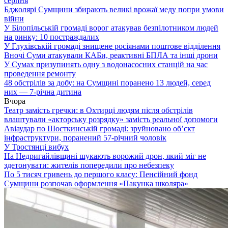
серпня
Бджолярі Сумщини збирають великі врожаї меду попри умови
війни
У Білопільській громаді ворог атакував безпілотником людей
на ринку: 10 постраждалих
У Глухівській громаді знищене росіянами поштове відділення
Вночі Суми атакували КАБи, реактивні БПЛА та інші дрони
У Сумах призупинять одну з водонасосних станцій на час
проведення ремонту
48 обстрілів за добу: на Сумщині поранено 13 людей, серед
них — 7-річна дитина
Вчора
Театр замість гречки: в Охтирці людям після обстрілів
влаштували «акторську розрядку» замість реальної допомоги
Авіаудар по Шосткинській громаді: зруйновано об’єкт
інфраструктури, поранений 57-річний чоловік
У Тростянці вибух
На Недригайлівщині шукають ворожий дрон, який міг не
здетонувати: жителів попередили про небезпеку
По 5 тисяч гривень до першого класу: Пенсійний фонд
Сумщини розпочав оформлення «Пакунка школяра»