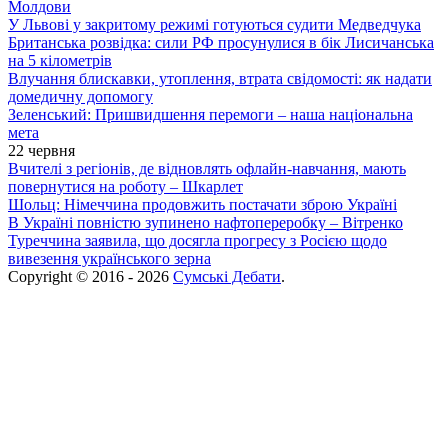
Молдови
У Львові у закритому режимі готуються судити Медведчука
Британська розвідка: сили РФ просунулися в бік Лисичанська
на 5 кілометрів
Влучання блискавки, утоплення, втрата свідомості: як надати
домедичну допомогу
Зеленський: Пришвидшення перемоги – наша національна
мета
22 червня
Вчителі з регіонів, де відновлять офлайн-навчання, мають
повернутися на роботу – Шкарлет
Шольц: Німеччина продовжить постачати зброю Україні
В Україні повністю зупинено нафтопереробку – Вітренко
Туреччина заявила, що досягла прогресу з Росією щодо
вивезення українського зерна
Copyright © 2016 - 2026
Сумські Дебати
.