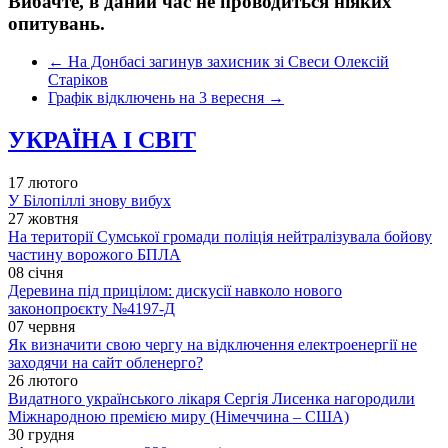
Вибачте, в даний час не проводиться ніяких
опитувань.
←
На Донбасі загинув захисник зі Свеси Олексій
Старіков
Графік відключень на 3 вересня
→
УКРАЇНА І СВІТ
17 лютого
У Білопіллі знову вибух
27 жовтня
На території Сумської громади поліція нейтралізувала бойову
частину ворожого БПЛА
08 січня
Деревина під прицілом: дискусії навколо нового
законопроєкту №4197-Д
07 червня
Як визначити свою чергу на відключення електроенергії не
заходячи на сайт обленерго?
26 лютого
Видатного українського лікаря Сергія Лисенка нагородили
Міжнародною премією миру (Німеччина – США)
30 грудня