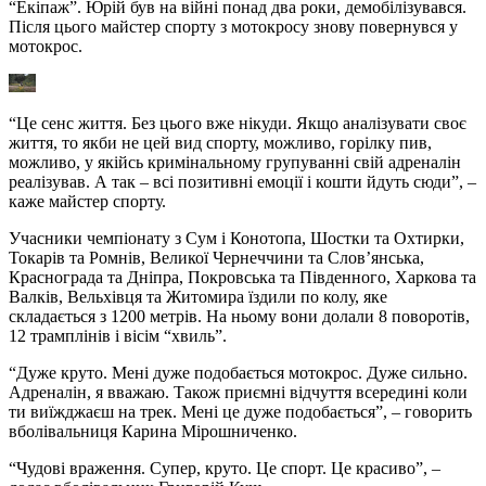
“Екіпаж”. Юрій був на війні понад два роки, демобілізувався.
Після цього майстер спорту з мотокросу знову повернувся у
мотокрос.
“Це сенс життя. Без цього вже нікуди. Якщо аналізувати своє
життя, то якби не цей вид спорту, можливо, горілку пив,
можливо, у якійсь кримінальному групуванні свій адреналін
реалізував. А так – всі позитивні емоції і кошти йдуть сюди”, –
каже майстер спорту.
Учасники чемпіонату з Сум і Конотопа, Шостки та Охтирки,
Токарів та Ромнів, Великої Чернеччини та Слов’янська,
Краснограда та Дніпра, Покровська та Південного, Харкова та
Валків, Вельхівця та Житомира їздили по колу, яке
складається з 1200 метрів. На ньому вони долали 8 поворотів,
12 трамплінів і вісім “хвиль”.
“Дуже круто. Мені дуже подобається мотокрос. Дуже сильно.
Адреналін, я вважаю. Також приємні відчуття всередині коли
ти виїжджаєш на трек. Мені це дуже подобається”, – говорить
вболівальниця Карина Мірошниченко.
“Чудові враження. Супер, круто. Це спорт. Це красиво”, –