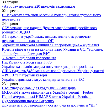
30 грудня
«Аврора» передала 220 шоломів захисникам
02 вересня
В Черкассах есть свои Месси и Роналду: итоги футбольного
первенства
24 червня
СБУ заявила, що нардеп Деркач завербований російською
розвідкою
ВІДЕО
З 1 вересня в українських школах планують розпочати
переважно очне навчання – ОП
Українські військові вийшли з Сєвєродонецька – журналіст
Кремль відреагував на кандидатство України в ЄС: “головне,
аби не було проблем для РФ”
У Херсоні підірвали колаборанта
Під Рязанню в Росії впав Іл-76
Українська авіація завдала потужних ударів по росіянах
США надають $450 млн військової допомоги Україні, у пакеті
– РСЗВ та патрульні катери
Україна отримала статус кандидата на вступ в ЄС
23 червня
НБУ “надрукував” для уряду ще 35 мільярдів
McDonald’s може відкритися в Україні в серпні – Forbes
Перші американські HIMARS вже в Україні – Резніков
Суд заборонив партію Вітренко
Документи про завершення освіти будуть доступні в “Дії”