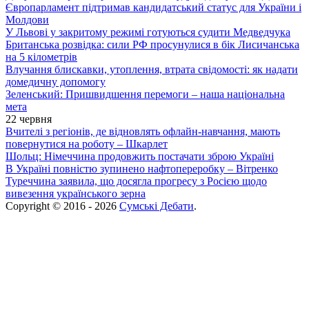
Європарламент підтримав кандидатський статус для України і
Молдови
У Львові у закритому режимі готуються судити Медведчука
Британська розвідка: сили РФ просунулися в бік Лисичанська
на 5 кілометрів
Влучання блискавки, утоплення, втрата свідомості: як надати
домедичну допомогу
Зеленський: Пришвидшення перемоги – наша національна
мета
22 червня
Вчителі з регіонів, де відновлять офлайн-навчання, мають
повернутися на роботу – Шкарлет
Шольц: Німеччина продовжить постачати зброю Україні
В Україні повністю зупинено нафтопереробку – Вітренко
Туреччина заявила, що досягла прогресу з Росією щодо
вивезення українського зерна
Copyright © 2016 - 2026
Сумські Дебати
.