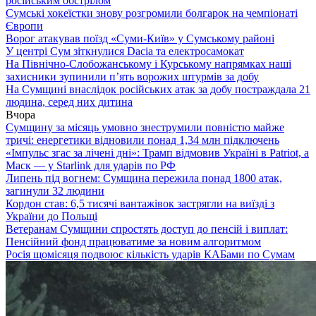
російським обстрілом
Сумські хокеїстки знову розгромили болгарок на чемпіонаті
Європи
Ворог атакував поїзд «Суми-Київ» у Сумському районі
У центрі Сум зіткнулися Dacia та електросамокат
На Північно-Слобожанському і Курському напрямках наші
захисники зупинили п’ять ворожих штурмів за добу
На Сумщині внаслідок російських атак за добу постраждала 21
людина, серед них дитина
Вчора
Сумщину за місяць умовно знеструмили повністю майже
тричі: енергетики відновили понад 1,34 млн підключень
«Імпульс згас за лічені дні»: Трамп відмовив Україні в Patriot, а
Маск — у Starlink для ударів по РФ
Липень під вогнем: Сумщина пережила понад 1800 атак,
загинули 32 людини
Кордон став: 6,5 тисячі вантажівок застрягли на виїзді з
України до Польщі
Ветеранам Сумщини спростять доступ до пенсій і виплат:
Пенсійний фонд працюватиме за новим алгоритмом
Росія щомісяця подвоює кількість ударів КАБами по Сумам