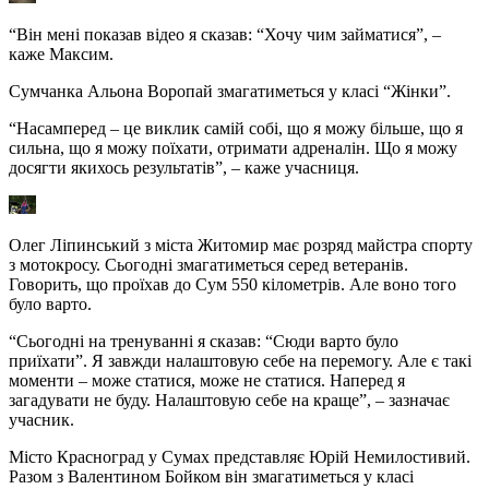
“Він мені показав відео я сказав: “Хочу чим займатися”, –
каже Максим.
Сумчанка Альона Воропай змагатиметься у класі “Жінки”.
“Насамперед – це виклик самій собі, що я можу більше, що я
сильна, що я можу поїхати, отримати адреналін. Що я можу
досягти якихось результатів”, – каже учасниця.
Олег Ліпинський з міста Житомир має розряд майстра спорту
з мотокросу. Сьогодні змагатиметься серед ветеранів.
Говорить, що проїхав до Сум 550 кілометрів. Але воно того
було варто.
“Сьогодні на тренуванні я сказав: “Сюди варто було
приїхати”. Я завжди налаштовую себе на перемогу. Але є такі
моменти – може статися, може не статися. Наперед я
загадувати не буду. Налаштовую себе на краще”, – зазначає
учасник.
Місто Красноград у Сумах представляє Юрій Немилостивий.
Разом з Валентином Бойком він змагатиметься у класі