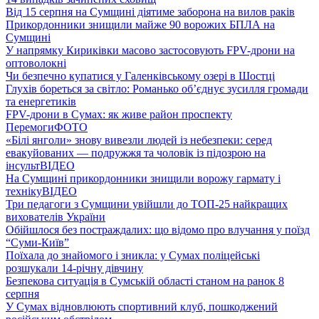
Від 15 серпня на Сумщині діятиме заборона на вилов раків
Прикордонники знищили майже 90 ворожих БПЛА на
Сумщині
У напрямку Кириківки масово застосовують FPV-дрони на
оптоволокні
Чи безпечно купатися у Галенківському озері в Шостці
Глухів бореться за світло: Романько об’єднує зусилля громади
та енергетиків
FPV-дрони в Сумах: як живе район проспекту
Перемоги
ФОТО
«Білі янголи» знову вивезли людей із небезпеки: серед
евакуйованих — подружжя та чоловік із підозрою на
інсульт
ВІДЕО
На Сумщині прикордонники знищили ворожу гармату і
техніку
ВІДЕО
Три педагоги з Сумщини увійшли до ТОП-25 найкращих
вихователів України
Обійшлося без постраждалих: що відомо про влучання у поїзд
“Суми-Київ”
Поїхала до знайомого і зникла: у Сумах поліцейські
розшукали 14-річну дівчину
Безпекова ситуація в Сумській області станом на ранок 8
серпня
У Сумах відновлюють спортивний клуб, пошкоджений