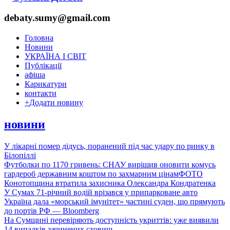
debaty.sumy@gmail.com
Головна
Новини
УКРАЇНА І СВІТ
Публікації
афіша
Карикатури
контакти
+
Додати новину
новини
У лікарні помер дідусь, поранений під час удару по ринку в
Білопіллі
Футболки по 1170 гривень: СНАУ вирішив оновити комусь
гардероб державним коштом по захмарним цінам
ФОТО
Конотопщина втратила захисника Олександра Кондратенка
У Сумах 71-річний водій врізався у припарковане авто
Україна дала «морський імунітет» частині суден, що прямують
до портів РФ — Bloomberg
На Сумщині перевіряють доступність укриттів: уже виявили
14 випадків зачинених сховищ