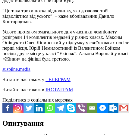
додає вболівальник Григорій Кущ.
“Це така трохи нотка відпочинку, яка дозволяє тобі
відволіктися від усього”, – каже вболівальник Данило
Конторщиков.
Усього протягом змагального дня учасники чемпіонату
розіграли 14 комплектів медалей у різних класах. Максим
Оніщук та Олег Ліпинський у підсумку у своїх класах посіли
перші місця. Юрій Немилостивий із Валентином Бойком
посіли друге місце у класі “Екіпаж”. Альона Воропай у класі
«Жінки» на фініші була третьою.
suspilne.media
Читайте нас також у
ТЕЛЕГРАМ
Читайте нас також в
ІНСТАГРАМ
Поділитися в соціальних мережах
Опитування