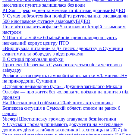
населених пунктів залишилася без води
P1-Sun – рекордсмен за мемами та збитими дронами
ВІДЕО
У Сумах вибухотехніки поліції та рятувальники знешкодили
500-кілограмову фугасну авіабомбу
ВІДЕО
Поки літо плавить асфальт: 5 книжкових історій із зимовим
настроєм
У Шостці за майже 60 мільйонів гривень модернізують
навчальний корпус центру ПТО
«Вирішувала питання» за $7 тисяч: адвокатку із Сумщини
судитимуть за оборудку з відстрочками
В Охтирці пролунали вибухи
Проспект Шевченка в Сумах оговтується після чергового
авіаудару
Росіяни застосовують саморобні міни-пастки «Лампочка-Н»
на прикордонні Сумщини
«Страшно неймовірно було». Дружина загиблого Миколи
Олефіра — про життя без чоловіка та поїздки на цвинтар під
дронами
На Шосткинщині спіймали 20-річного автоугонщика
Безпекова ситуація в Сумській області станом на ранок 6
серпня
Увечері Шосткинську громаду атакували безпілотники
У Сумській громаді приймають документи на матеріальну
допомогу дітям загиблих захисників і захисниць на 2027 рік