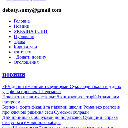
debaty.sumy@gmail.com
Головна
Новини
УКРАЇНА І СВІТ
Публікації
афіша
Карикатури
контакти
+
Додати новину
Оголошення
новини
FPV-дрони вже літають вулицями Сум: люди тікали від двох
ударів на проспекті Перемоги
Поки літо плавить асфальт: 5 книжкових історій із зимовим
настроєм
Безпека, фортифікації та підземні школи: Романько розповів
про ключові рішення сесії Сумської облради
ДБР прийшло з обшуками до податкової Сумщини: справа
стосується ймовірного хабаря
Села Шосткинської громади накрила серія ударів: частина