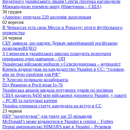
Видатного українського лікаря Сергія Лисенка нагородили
Міжнародною премією миру (Німеччина – США)
30 грудня
«Аврора» передала 220 шоломів захисникам
02 вересня
В Черкассах есть свои Месси и Роналду: итоги футбольного
первенства
24 червня
СБУ заявила, що нардеп Деркач завербований російською
розвідкою
ВІДЕО
З 1 вересня в українських школах планують розпочати
переважно очне навчання – ОП
Українські військові вийшли з Сєвєродонецька – журналіст
Кремль відреагував на кандидатство України в ЄС: “головне,
аби не було проблем для РФ”
У Херсоні підірвали колаборанта
Під Рязанню в Росії впав Іл-76
Українська авіація завдала потужних ударів по росіянах
США надають $450 млн військової допомоги Україні, у пакеті
– РСЗВ та патрульні катери
Україна отримала статус кандидата на вступ в ЄС
23 червня
НБУ “надрукував” для уряду ще 35 мільярдів
McDonald’s може відкритися в Україні в серпні – Forbes
Перші американські HIMARS вже в Україні – Резніков