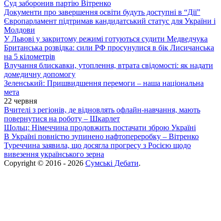
Суд заборонив партію Вітренко
Документи про завершення освіти будуть доступні в “Дії”
Європарламент підтримав кандидатський статус для України і
Молдови
У Львові у закритому режимі готуються судити Медведчука
Британська розвідка: сили РФ просунулися в бік Лисичанська
на 5 кілометрів
Влучання блискавки, утоплення, втрата свідомості: як надати
домедичну допомогу
Зеленський: Пришвидшення перемоги – наша національна
мета
22 червня
Вчителі з регіонів, де відновлять офлайн-навчання, мають
повернутися на роботу – Шкарлет
Шольц: Німеччина продовжить постачати зброю Україні
В Україні повністю зупинено нафтопереробку – Вітренко
Туреччина заявила, що досягла прогресу з Росією щодо
вивезення українського зерна
Copyright © 2016 - 2026
Сумські Дебати
.