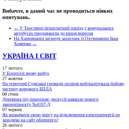
Вибачте, в даний час не проводиться ніяких
опитувань.
←
У Тростянці безоплатний проїзд у комунальних
автобусах продовжили до кінця вересня
На Харківщині загинув захисник із Охтирщини Іван
Хоменко
→
УКРАЇНА І СВІТ
17 лютого
У Білопіллі знову вибух
27 жовтня
На території Сумської громади поліція нейтралізувала бойову
частину ворожого БПЛА
08 січня
Деревина під прицілом: дискусії навколо нового
законопроєкту №4197-Д
07 червня
Як визначити свою чергу на відключення електроенергії не
заходячи на сайт обленерго?
26 лютого