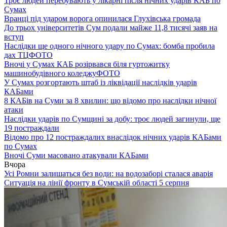
Троє людей перебувають у лікарні після нічних ударів КАБ по
Сумах
Вранці під ударом ворога опинилася Глухівська громада
До трьох університетів Сум подали майже 11,8 тисячі заяв на
вступ
Наслідки ще одного нічного удару по Сумах: бомба пробила
дах ТЦ
ФОТО
Вночі у Сумах КАБ розірвався біля гуртожитку
машинобудівного коледжу
ФОТО
У Сумах розгортають штаб із ліквідації наслідків ударів
КАБами
8 КАБів на Суми за 8 хвилин: що відомо про наслідки нічної
атаки
Наслідки ударів по Сумщині за добу: троє людей загинули, ще
19 постраждали
Відомо про 12 постраждалих внаслідок нічних ударів КАБами
по Сумах
Вночі Суми масовано атакували КАБами
Вчора
Усі Ромни залишаться без води: на водозаборі сталася аварія
Ситуація на лінії фронту в Сумській області 5 серпня