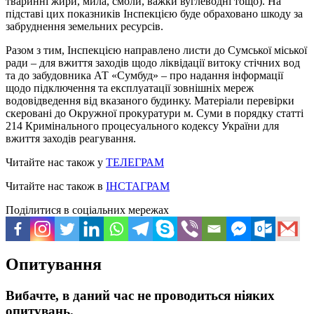
тваринні жири, мила, смоли, важки вуглеводні тощо). На
підставі цих показників Інспекцією буде обраховано шкоду за
забруднення земельних ресурсів.
Разом з тим, Інспекцією направлено листи до Сумської міської
ради – для вжиття заходів щодо ліквідації витоку стічних вод
та до забудовника АТ «Сумбуд» – про надання інформації
щодо підключення та експлуатації зовнішніх мереж
водовідведення від вказаного будинку. Матеріали перевірки
скеровані до Окружної прокуратури м. Суми в порядку статті
214 Кримінального процесуального кодексу України для
вжиття заходів реагування.
Читайте нас також у
ТЕЛЕГРАМ
Читайте нас також в
ІНСТАГРАМ
Поділитися в соціальних мережах
Опитування
Вибачте, в даний час не проводиться ніяких
опитувань.