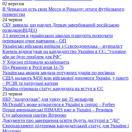
02 вересня
В Черкассах есть свои Месси и Роналду: итоги футбольного
первенства
24 червня
СБУ заявила, що нардеп Деркач завербований російською
розвідкою
ВІДЕО
З 1 вересня в українських школах планують розпочати
переважно очне навчання – ОП
Українські військові вийшли з Сєвєродонецька – журналіст
Кремль відреагував на кандидатство України в ЄС: “головне,
аби не було проблем для РФ”
У Херсоні підірвали колаборанта
Під Рязанню в Росії впав Іл-76
Українська авіація завдала потужних ударів по росіянах
США надають $450 млн військової допомоги Україні, у пакеті
– РСЗВ та патрульні катери
Україна отримала статус кандидата на вступ в ЄС
23 червня
НБУ “надрукував” для уряду ще 35 мільярдів
McDonald’s може відкритися в Україні в серпні – Forbes
Перші американські HIMARS вже в Україні – Резніков
Суд заборонив партію Вітренко
Документи про завершення освіти будуть доступні в “Дії”
Європарламент підтримав кандидатський статус для України і
Молдови