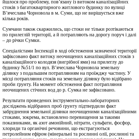
йшлося про проблему, пов’язану із витоком каналізаційних
стоків з багатоквартирного житлового будинку по вулиці
В’ячеслава Чорновола в м. Суми, що не вирішується вже
кілька років.
Сумчани також скаржились, що стоки не тільки розтікаються
по прилеглій території, а й потрапляють на дорогу поруч і далі
– до річки Сумки.
Спеціалістами Інспекції в ході обстеження зазначеної території
зафіксовано факт витоку неочищених каналізаційних стоків з
каналізаційного колодязя (вигрібної ями) на прилеглу до
будинку №51/1 по вул. В’ячеслава Чорновола земельну
ділянку з подальшим потраплянням на проїжджу частину. У
місці потрапляння стоків на земельну ділянку було відібрано
проби ґрунту. На момент обстеження факт потрапляння
неочищених стічних вод до р. Сумка не зафіксовано.
Результати проведених інструментально-лабораторних
досліджень відібраних проб ґрунту підтвердили факт
забруднення земельної ділянки неочищеними каналізаційними
стоками, зокрема, встановлено перевищення за такими
показниками, як азот амонійний, нітрати, сульфати, фосфор,
хлориди та органічні речовини, що екстрагуються
петролейним ефіром (мінеральні та рослинні олії, рослинні та