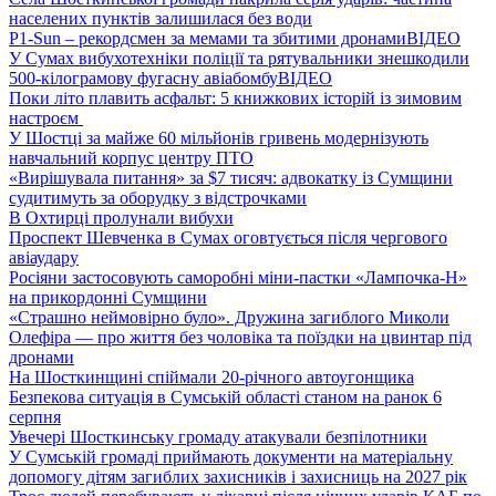
населених пунктів залишилася без води
P1-Sun – рекордсмен за мемами та збитими дронами
ВІДЕО
У Сумах вибухотехніки поліції та рятувальники знешкодили
500-кілограмову фугасну авіабомбу
ВІДЕО
Поки літо плавить асфальт: 5 книжкових історій із зимовим
настроєм
У Шостці за майже 60 мільйонів гривень модернізують
навчальний корпус центру ПТО
«Вирішувала питання» за $7 тисяч: адвокатку із Сумщини
судитимуть за оборудку з відстрочками
В Охтирці пролунали вибухи
Проспект Шевченка в Сумах оговтується після чергового
авіаудару
Росіяни застосовують саморобні міни-пастки «Лампочка-Н»
на прикордонні Сумщини
«Страшно неймовірно було». Дружина загиблого Миколи
Олефіра — про життя без чоловіка та поїздки на цвинтар під
дронами
На Шосткинщині спіймали 20-річного автоугонщика
Безпекова ситуація в Сумській області станом на ранок 6
серпня
Увечері Шосткинську громаду атакували безпілотники
У Сумській громаді приймають документи на матеріальну
допомогу дітям загиблих захисників і захисниць на 2027 рік