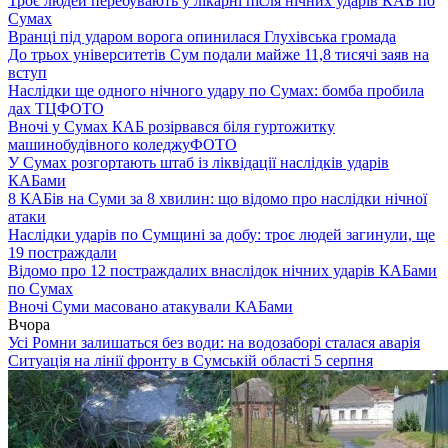
Троє людей перебувають у лікарні після нічних ударів КАБ по
Сумах
Вранці під ударом ворога опинилася Глухівська громада
До трьох університетів Сум подали майже 11,8 тисячі заяв на
вступ
Наслідки ще одного нічного удару по Сумах: бомба пробила
дах ТЦ
ФОТО
Вночі у Сумах КАБ розірвався біля гуртожитку
машинобудівного коледжу
ФОТО
У Сумах розгортають штаб із ліквідації наслідків ударів
КАБами
8 КАБів на Суми за 8 хвилин: що відомо про наслідки нічної
атаки
Наслідки ударів по Сумщині за добу: троє людей загинули, ще
19 постраждали
Відомо про 12 постраждалих внаслідок нічних ударів КАБами
по Сумах
Вночі Суми масовано атакували КАБами
Вчора
Усі Ромни залишаться без води: на водозаборі сталася аварія
Ситуація на лінії фронту в Сумській області 5 серпня