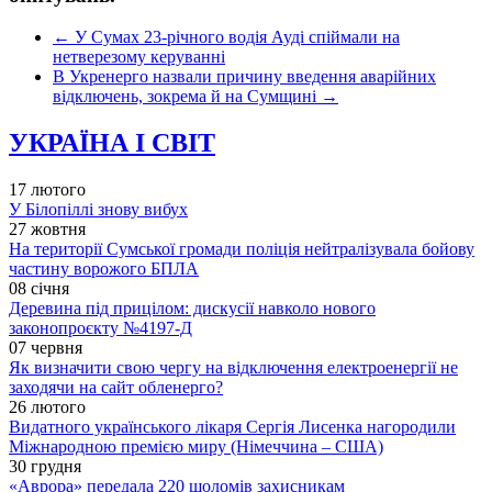
←
У Сумах 23-річного водія Ауді спіймали на
нетверезому керуванні
В Укренерго назвали причину введення аварійних
відключень, зокрема й на Сумщині
→
УКРАЇНА І СВІТ
17 лютого
У Білопіллі знову вибух
27 жовтня
На території Сумської громади поліція нейтралізувала бойову
частину ворожого БПЛА
08 січня
Деревина під прицілом: дискусії навколо нового
законопроєкту №4197-Д
07 червня
Як визначити свою чергу на відключення електроенергії не
заходячи на сайт обленерго?
26 лютого
Видатного українського лікаря Сергія Лисенка нагородили
Міжнародною премією миру (Німеччина – США)
30 грудня
«Аврора» передала 220 шоломів захисникам