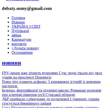
debaty.sumy@gmail.com
Головна
Новини
УКРАЇНА І СВІТ
Публікації
афіша
Карикатури
контакти
+
Додати новину
Оголошення
новини
FPV-дрони вже літають вулицями Сум: люди тікали від двох
ударів на проспекті Перемоги
Поки літо плавить асфальт: 5 книжкових історій із зимовим
настроєм
Безпека, фортифікації та підземні школи: Романько розповів
про ключові рішення сесії Сумської облради
ДБР прийшло з обшуками до податкової Сумщини: справа
стосується ймовірного хабаря
Села Шосткинської громади накрила серія ударів: частина