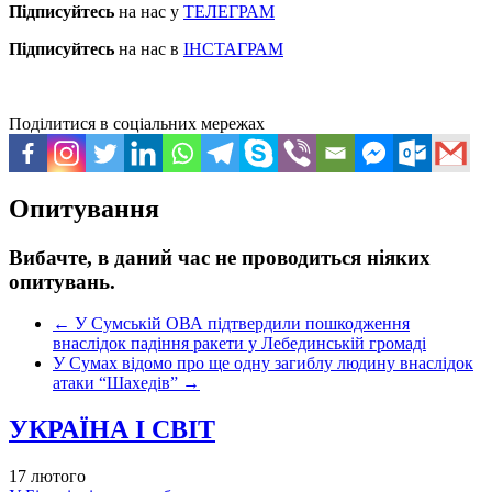
Підписуйтесь
на нас у
ТЕЛЕГРАМ
Підписуйтесь
на нас в
ІНСТАГРАМ
Поділитися в соціальних мережах
Опитування
Вибачте, в даний час не проводиться ніяких
опитувань.
←
У Сумській ОВА підтвердили пошкодження
внаслідок падіння ракети у Лебединській громаді
У Сумах відомо про ще одну загиблу людину внаслідок
атаки “Шахедів”
→
УКРАЇНА І СВІТ
17 лютого