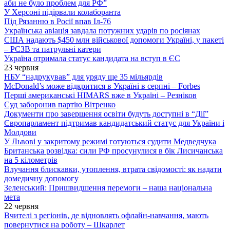
аби не було проблем для РФ”
У Херсоні підірвали колаборанта
Під Рязанню в Росії впав Іл-76
Українська авіація завдала потужних ударів по росіянах
США надають $450 млн військової допомоги Україні, у пакеті
– РСЗВ та патрульні катери
Україна отримала статус кандидата на вступ в ЄС
23 червня
НБУ “надрукував” для уряду ще 35 мільярдів
McDonald’s може відкритися в Україні в серпні – Forbes
Перші американські HIMARS вже в Україні – Резніков
Суд заборонив партію Вітренко
Документи про завершення освіти будуть доступні в “Дії”
Європарламент підтримав кандидатський статус для України і
Молдови
У Львові у закритому режимі готуються судити Медведчука
Британська розвідка: сили РФ просунулися в бік Лисичанська
на 5 кілометрів
Влучання блискавки, утоплення, втрата свідомості: як надати
домедичну допомогу
Зеленський: Пришвидшення перемоги – наша національна
мета
22 червня
Вчителі з регіонів, де відновлять офлайн-навчання, мають
повернутися на роботу – Шкарлет