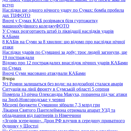
вступ
Наслідки ще одного нічного удару по Сумах: бомба пробила
дах ТЦ
ФОТО
Вночі у Сумах КАБ розірвався біля гуртожитку
машинобудівного коледжу
ФОТО
У Сумах розгортають штаб із ліквідації наслідків ударів
КАБами
8 КАБів на Суми за 8 хвилин: що відомо про наслідки нічної
атаки
Наслідки ударів по Сумщині за добу: троє людей загинули, ще
19 постраждали
Відомо про 12 постраждалих внаслідок нічних ударів КАБами
по Сумах
Вночі Суми масовано атакували КАБами
Вчора
Усі Ромни залишаться без води: на водозаборі сталася аварія
Ситуація на лінії фронту в Сумській області 5 серпня
Померла 13-річна Олександра Макуха, поранена під час атаки
на Зноб-Новгородське у червні
Місцеві бюджети Сумщини зібрали 7,3 млрд грн
Лікарня Святого Пантелеймона отримала апарат УЗД та
обладнання від партнерів із Німеччини
«Згорів зсередини». Дрон РФ влучив в середину приватного
будинку у Шостці