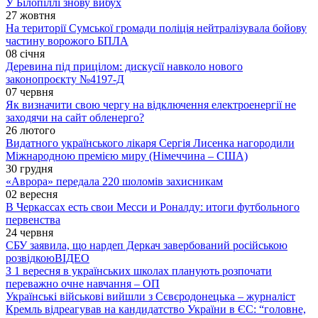
У Білопіллі знову вибух
27 жовтня
На території Сумської громади поліція нейтралізувала бойову
частину ворожого БПЛА
08 січня
Деревина під прицілом: дискусії навколо нового
законопроєкту №4197-Д
07 червня
Як визначити свою чергу на відключення електроенергії не
заходячи на сайт обленерго?
26 лютого
Видатного українського лікаря Сергія Лисенка нагородили
Міжнародною премією миру (Німеччина – США)
30 грудня
«Аврора» передала 220 шоломів захисникам
02 вересня
В Черкассах есть свои Месси и Роналду: итоги футбольного
первенства
24 червня
СБУ заявила, що нардеп Деркач завербований російською
розвідкою
ВІДЕО
З 1 вересня в українських школах планують розпочати
переважно очне навчання – ОП
Українські військові вийшли з Сєвєродонецька – журналіст
Кремль відреагував на кандидатство України в ЄС: “головне,