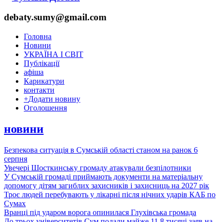
debaty.sumy@gmail.com
Головна
Новини
УКРАЇНА І СВІТ
Публікації
афіша
Карикатури
контакти
+
Додати новину
Оголошення
новини
Безпекова ситуація в Сумській області станом на ранок 6
серпня
Увечері Шосткинську громаду атакували безпілотники
У Сумській громаді приймають документи на матеріальну
допомогу дітям загиблих захисників і захисниць на 2027 рік
Троє людей перебувають у лікарні після нічних ударів КАБ по
Сумах
Вранці під ударом ворога опинилася Глухівська громада
До трьох університетів Сум подали майже 11,8 тисячі заяв на