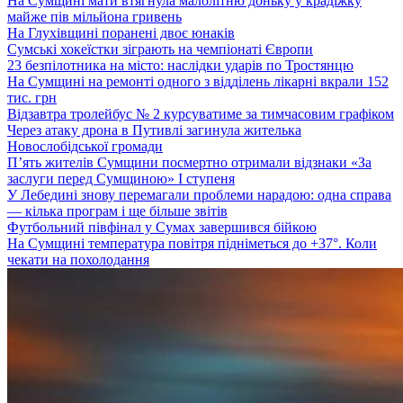
На Сумщині мати втягнула малолітню доньку у крадіжку
майже пів мільйона гривень
На Глухівщині поранені двоє юнаків
Сумські хокеїстки зіграють на чемпіонаті Європи
23 безпілотника на місто: наслідки ударів по Тростянцю
На Сумщині на ремонті одного з відділень лікарні вкрали 152
тис. грн
Відзавтра тролейбус № 2 курсуватиме за тимчасовим графіком
Через атаку дрона в Путивлі загинула жителька
Новослобідської громади
П’ять жителів Сумщини посмертно отримали відзнаки «За
заслуги перед Сумщиною» І ступеня
У Лебедині знову перемагали проблеми нарадою: одна справа
— кілька програм і ще більше звітів
Футбольний півфінал у Сумах завершився бійкою
На Сумщині температура повітря підніметься до +37°. Коли
чекати на похолодання