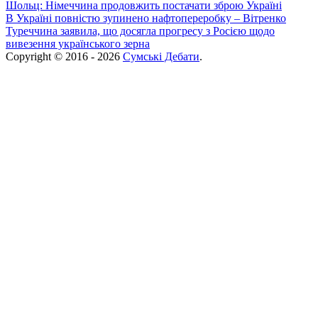
Шольц: Німеччина продовжить постачати зброю Україні
В Україні повністю зупинено нафтопереробку – Вітренко
Туреччина заявила, що досягла прогресу з Росією щодо
вивезення українського зерна
Copyright © 2016 - 2026
Сумські Дебати
.