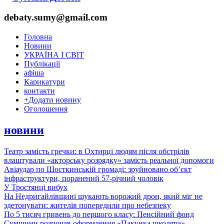
debaty.sumy@gmail.com
Головна
Новини
УКРАЇНА І СВІТ
Публікації
афіша
Карикатури
контакти
+
Додати новину
Оголошення
новини
Театр замість гречки: в Охтирці людям після обстрілів
влаштували «акторську розрядку» замість реальної допомоги
Авіаудар по Шосткинській громаді: зруйновано об’єкт
інфраструктури, поранений 57-річний чоловік
У Тростянці вибух
На Недригайлівщині шукають ворожий дрон, який міг не
здетонувати: жителів попередили про небезпеку
По 5 тисяч гривень до першого класу: Пенсійний фонд
Сумщини розпочав оформлення «Пакунка школяра»