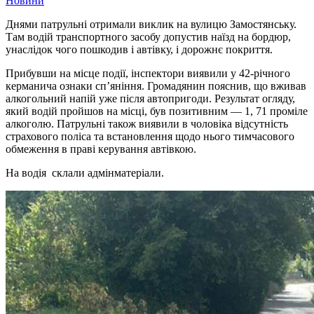
Новини
Днями патрульні отримали виклик на вулицю Замостянську.
Там водій транспортного засобу допустив наїзд на бордюр,
унаслідок чого пошкодив і автівку, і дорожнє покриття.
Прибувши на місце події, інспектори виявили у 42-річного
керманича ознаки сп’яніння. Громадянин пояснив, що вживав
алкогольний напій уже після автопригоди. Результат огляду,
який водій пройшов на місці, був позитивним — 1, 71 проміле
алкоголю. Патрульні також виявили в чоловіка відсутність
страхового поліса та встановлення щодо нього тимчасового
обмеження в праві керування автівкою.
На водія склали адмінматеріали.