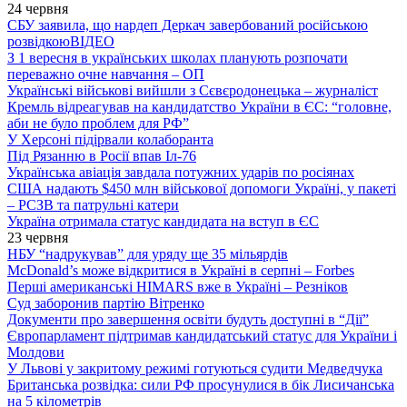
24 червня
СБУ заявила, що нардеп Деркач завербований російською
розвідкою
ВІДЕО
З 1 вересня в українських школах планують розпочати
переважно очне навчання – ОП
Українські військові вийшли з Сєвєродонецька – журналіст
Кремль відреагував на кандидатство України в ЄС: “головне,
аби не було проблем для РФ”
У Херсоні підірвали колаборанта
Під Рязанню в Росії впав Іл-76
Українська авіація завдала потужних ударів по росіянах
США надають $450 млн військової допомоги Україні, у пакеті
– РСЗВ та патрульні катери
Україна отримала статус кандидата на вступ в ЄС
23 червня
НБУ “надрукував” для уряду ще 35 мільярдів
McDonald’s може відкритися в Україні в серпні – Forbes
Перші американські HIMARS вже в Україні – Резніков
Суд заборонив партію Вітренко
Документи про завершення освіти будуть доступні в “Дії”
Європарламент підтримав кандидатський статус для України і
Молдови
У Львові у закритому режимі готуються судити Медведчука
Британська розвідка: сили РФ просунулися в бік Лисичанська
на 5 кілометрів