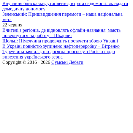
Влучання блискавки, утоплення, втрата свідомості: як надати
домедичну допомогу
Зеленський: Пришвидшення перемоги – наша національна
мета
22 червня
Вчителі з регіонів, де відновлять офлайн-навчання, мають
повернутися на роботу – Шкарлет
Шольц: Німеччина продовжить постачати зброю Україні
В Україні повністю зупинено нафтопереробку – Вітренко
Туреччина заявила, що досягла прогресу з Росією щодо
вивезення українського зерна
Copyright © 2016 - 2026
Сумські Дебати
.