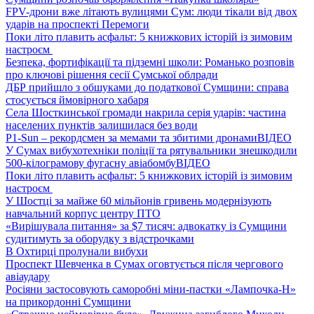
FPV-дрони вже літають вулицями Сум: люди тікали від двох
ударів на проспекті Перемоги
Поки літо плавить асфальт: 5 книжкових історій із зимовим
настроєм
Безпека, фортифікації та підземні школи: Романько розповів
про ключові рішення сесії Сумської облради
ДБР прийшло з обшуками до податкової Сумщини: справа
стосується ймовірного хабаря
Села Шосткинської громади накрила серія ударів: частина
населених пунктів залишилася без води
P1-Sun – рекордсмен за мемами та збитими дронами
ВІДЕО
У Сумах вибухотехніки поліції та рятувальники знешкодили
500-кілограмову фугасну авіабомбу
ВІДЕО
Поки літо плавить асфальт: 5 книжкових історій із зимовим
настроєм
У Шостці за майже 60 мільйонів гривень модернізують
навчальний корпус центру ПТО
«Вирішувала питання» за $7 тисяч: адвокатку із Сумщини
судитимуть за оборудку з відстрочками
В Охтирці пролунали вибухи
Проспект Шевченка в Сумах оговтується після чергового
авіаудару
Росіяни застосовують саморобні міни-пастки «Лампочка-Н»
на прикордонні Сумщини