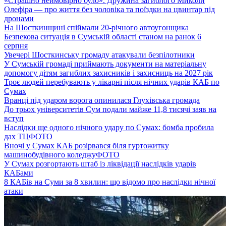
«Страшно неймовірно було». Дружина загиблого Миколи
Олефіра — про життя без чоловіка та поїздки на цвинтар під
дронами
На Шосткинщині спіймали 20-річного автоугонщика
Безпекова ситуація в Сумській області станом на ранок 6
серпня
Увечері Шосткинську громаду атакували безпілотники
У Сумській громаді приймають документи на матеріальну
допомогу дітям загиблих захисників і захисниць на 2027 рік
Троє людей перебувають у лікарні після нічних ударів КАБ по
Сумах
Вранці під ударом ворога опинилася Глухівська громада
До трьох університетів Сум подали майже 11,8 тисячі заяв на
вступ
Наслідки ще одного нічного удару по Сумах: бомба пробила
дах ТЦ
ФОТО
Вночі у Сумах КАБ розірвався біля гуртожитку
машинобудівного коледжу
ФОТО
У Сумах розгортають штаб із ліквідації наслідків ударів
КАБами
8 КАБів на Суми за 8 хвилин: що відомо про наслідки нічної
атаки