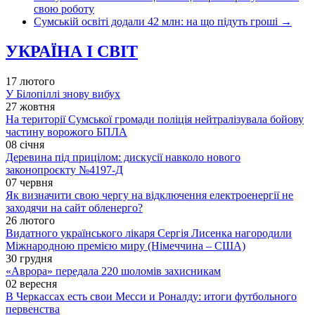
свою роботу
Сумській освіті додали 42 млн: на що підуть гроші
→
УКРАЇНА І СВІТ
17 лютого
У Білопіллі знову вибух
27 жовтня
На території Сумської громади поліція нейтралізувала бойову
частину ворожого БПЛА
08 січня
Деревина під прицілом: дискусії навколо нового
законопроєкту №4197-Д
07 червня
Як визначити свою чергу на відключення електроенергії не
заходячи на сайт обленерго?
26 лютого
Видатного українського лікаря Сергія Лисенка нагородили
Міжнародною премією миру (Німеччина – США)
30 грудня
«Аврора» передала 220 шоломів захисникам
02 вересня
В Черкассах есть свои Месси и Роналду: итоги футбольного
первенства