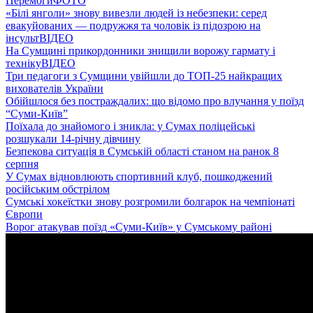
Перемоги
ФОТО
«Білі янголи» знову вивезли людей із небезпеки: серед
евакуйованих — подружжя та чоловік із підозрою на
інсульт
ВІДЕО
На Сумщині прикордонники знищили ворожу гармату і
техніку
ВІДЕО
Три педагоги з Сумщини увійшли до ТОП-25 найкращих
вихователів України
Обійшлося без постраждалих: що відомо про влучання у поїзд
“Суми-Київ”
Поїхала до знайомого і зникла: у Сумах поліцейські
розшукали 14-річну дівчину
Безпекова ситуація в Сумській області станом на ранок 8
серпня
У Сумах відновлюють спортивний клуб, пошкоджений
російським обстрілом
Сумські хокеїстки знову розгромили болгарок на чемпіонаті
Європи
Ворог атакував поїзд «Суми-Київ» у Сумському районі