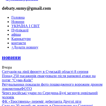
debaty.sumy@gmail.com
Головна
Новини
УКРАЇНА І СВІТ
Публікації
афіша
Карикатури
контакти
+
Додати новину
новини
Вчора
Ситуація на лінії фронту в Сумській області 8 серпня
Понад 250 пасажирів евакуювали після ранкової атаки на
потяг “Суми-Київ”
Рятувальники показали фото пошкодженого ворожим дроном
локомотива
ФОТО
Через російські удари по Середина-Буді загинув цивільний
чоловік
ФК «Тростянець» переміг дебютанта Другої ліги
Село на 20 людей: як живуть в Отроховому на Сумщині