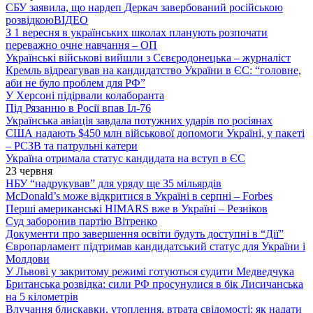
СБУ заявила, що нардеп Деркач завербований російською
розвідкою
ВІДЕО
З 1 вересня в українських школах планують розпочати
переважно очне навчання – ОП
Українські військові вийшли з Сєвєродонецька – журналіст
Кремль відреагував на кандидатство України в ЄС: “головне,
аби не було проблем для РФ”
У Херсоні підірвали колаборанта
Під Рязанню в Росії впав Іл-76
Українська авіація завдала потужних ударів по росіянах
США надають $450 млн військової допомоги Україні, у пакеті
– РСЗВ та патрульні катери
Україна отримала статус кандидата на вступ в ЄС
23 червня
НБУ “надрукував” для уряду ще 35 мільярдів
McDonald’s може відкритися в Україні в серпні – Forbes
Перші американські HIMARS вже в Україні – Резніков
Суд заборонив партію Вітренко
Документи про завершення освіти будуть доступні в “Дії”
Європарламент підтримав кандидатський статус для України і
Молдови
У Львові у закритому режимі готуються судити Медведчука
Британська розвідка: сили РФ просунулися в бік Лисичанська
на 5 кілометрів
Влучання блискавки, утоплення, втрата свідомості: як надати