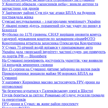
У Конотопі обікрали «захисників неба»: зникли антени та
запчастини для дронів
У Зарічному районі Сум під час атаки БПЛА на будинок
постраждала жінка
Сумські веслувальники – з нагородами чемпіонату України
У лікарні помер дідусь, поранений під час удару по ринку в
Білопіллі
Футболки по 1170 гривень: СНАУ вирішив оновити комусь
гардероб державним коштом по захмарним цінам
ФОТО
Конотопщина втратила захисника Олександра Кондратенка
У Сумах 71-річний водій врізався у припарковане авто
Україна дала «морський імунітет» частині суден, що прямують
до портів РФ — Bloomberg
На Сумщині перевіряють доступність укриттів: уже виявили
14 випадків зачинених сховищ
Від 15 серпня на Сумщині діятиме заборона на вилов раків
Прикордонники знищили майже 90 ворожих БПЛА на
Сумщині
У напрямку Кириківки масово застосовують FPV-дрони на
оптоволокні
Чи безпечно купатися у Галенківському озері в Шостці
Глухів бореться за світло: Романько об’єднує зусилля громади
та енергетиків
FPV-дрони в Сумах: як живе район проспекту