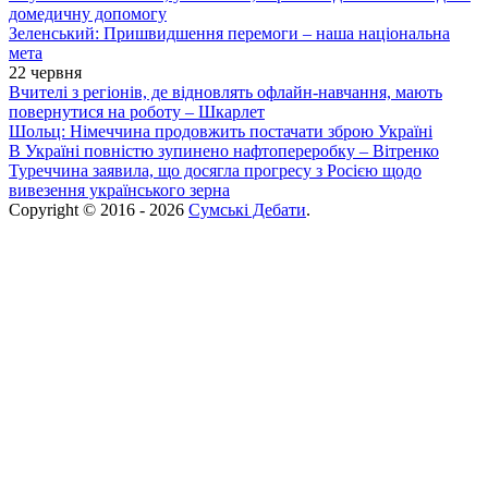
домедичну допомогу
Зеленський: Пришвидшення перемоги – наша національна
мета
22 червня
Вчителі з регіонів, де відновлять офлайн-навчання, мають
повернутися на роботу – Шкарлет
Шольц: Німеччина продовжить постачати зброю Україні
В Україні повністю зупинено нафтопереробку – Вітренко
Туреччина заявила, що досягла прогресу з Росією щодо
вивезення українського зерна
Copyright © 2016 - 2026
Сумські Дебати
.