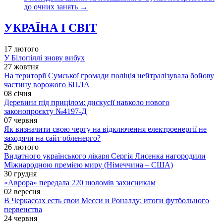
до очних занять
→
УКРАЇНА І СВІТ
17 лютого
У Білопіллі знову вибух
27 жовтня
На території Сумської громади поліція нейтралізувала бойову
частину ворожого БПЛА
08 січня
Деревина під прицілом: дискусії навколо нового
законопроєкту №4197-Д
07 червня
Як визначити свою чергу на відключення електроенергії не
заходячи на сайт обленерго?
26 лютого
Видатного українського лікаря Сергія Лисенка нагородили
Міжнародною премією миру (Німеччина – США)
30 грудня
«Аврора» передала 220 шоломів захисникам
02 вересня
В Черкассах есть свои Месси и Роналду: итоги футбольного
первенства
24 червня