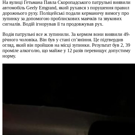
На вулиці Гетьмана Павла Скоропадського патрульні виявили
автомобіль Geely Emgrand, який рухався з порушення правил
дорожнього руху. Поліцейські подали керманичу вимогу про
зупинку за допомогою проблискових маячків та звукових
сигналів. Водій ігнорував її та продовжував рух.
Водія патрульні все ж зупинили. За кермом вони виявили 49-
річного чоловіка. Він був у стані сп’яніння. Це підтвердив
огляд, який він пройшов на місці зупинки. Результат був 2, 39
проміле алкоголю, що майже у 12 разів перевищує допустиму
норму.