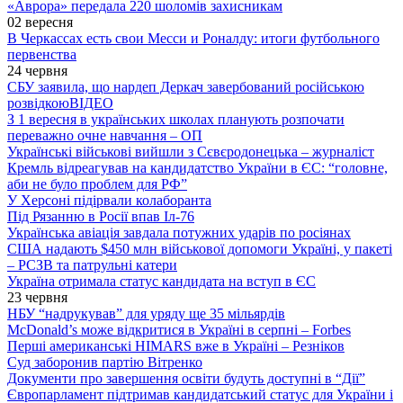
«Аврора» передала 220 шоломів захисникам
02 вересня
В Черкассах есть свои Месси и Роналду: итоги футбольного
первенства
24 червня
СБУ заявила, що нардеп Деркач завербований російською
розвідкою
ВІДЕО
З 1 вересня в українських школах планують розпочати
переважно очне навчання – ОП
Українські військові вийшли з Сєвєродонецька – журналіст
Кремль відреагував на кандидатство України в ЄС: “головне,
аби не було проблем для РФ”
У Херсоні підірвали колаборанта
Під Рязанню в Росії впав Іл-76
Українська авіація завдала потужних ударів по росіянах
США надають $450 млн військової допомоги Україні, у пакеті
– РСЗВ та патрульні катери
Україна отримала статус кандидата на вступ в ЄС
23 червня
НБУ “надрукував” для уряду ще 35 мільярдів
McDonald’s може відкритися в Україні в серпні – Forbes
Перші американські HIMARS вже в Україні – Резніков
Суд заборонив партію Вітренко
Документи про завершення освіти будуть доступні в “Дії”
Європарламент підтримав кандидатський статус для України і