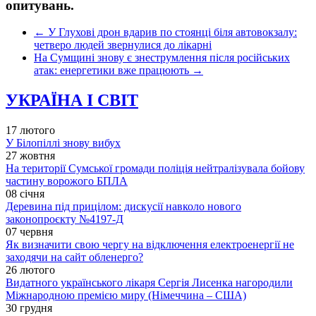
опитувань.
←
У Глухові дрон вдарив по стоянці біля автовокзалу:
четверо людей звернулися до лікарні
На Сумщині знову є знеструмлення після російських
атак: енергетики вже працюють
→
УКРАЇНА І СВІТ
17 лютого
У Білопіллі знову вибух
27 жовтня
На території Сумської громади поліція нейтралізувала бойову
частину ворожого БПЛА
08 січня
Деревина під прицілом: дискусії навколо нового
законопроєкту №4197-Д
07 червня
Як визначити свою чергу на відключення електроенергії не
заходячи на сайт обленерго?
26 лютого
Видатного українського лікаря Сергія Лисенка нагородили
Міжнародною премією миру (Німеччина – США)
30 грудня