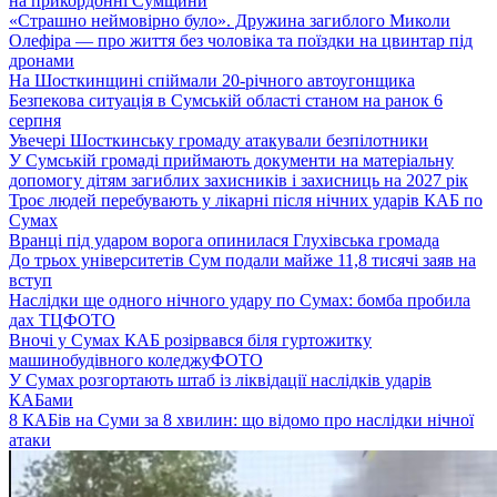
на прикордонні Сумщини
«Страшно неймовірно було». Дружина загиблого Миколи
Олефіра — про життя без чоловіка та поїздки на цвинтар під
дронами
На Шосткинщині спіймали 20-річного автоугонщика
Безпекова ситуація в Сумській області станом на ранок 6
серпня
Увечері Шосткинську громаду атакували безпілотники
У Сумській громаді приймають документи на матеріальну
допомогу дітям загиблих захисників і захисниць на 2027 рік
Троє людей перебувають у лікарні після нічних ударів КАБ по
Сумах
Вранці під ударом ворога опинилася Глухівська громада
До трьох університетів Сум подали майже 11,8 тисячі заяв на
вступ
Наслідки ще одного нічного удару по Сумах: бомба пробила
дах ТЦ
ФОТО
Вночі у Сумах КАБ розірвався біля гуртожитку
машинобудівного коледжу
ФОТО
У Сумах розгортають штаб із ліквідації наслідків ударів
КАБами
8 КАБів на Суми за 8 хвилин: що відомо про наслідки нічної
атаки