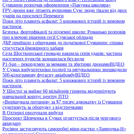
Сумщини розпочав оформлення «Пакунка школяра»
FPV-дрони вже літають вулицями Сум: люди тікали від двох
ударів на проспекті Перемоги
Поки літо плавить асфальт: 5 книжкових історій із зимовим
настроєм
Безпека, фортифікації та підземні школи: Романько розповів
про ключові рішення сесії Сумської облради
ДБР прийшло з обшуками до податкової Сумщини: справа
стосується ймовірного хабаря
Села Шосткинської громади накрила серія ударів: частина
населених пунктів залишилася без води
P1-Sun – рекордсмен за мемами та збитими дронами
ВІДЕО
У Сумах вибухотехніки поліції та рятувальники знешкодили
500-кілограмову фугасну авіабомбу
ВІДЕО
Поки літо плавить асфальт: 5 книжкових історій із зимовим
настроєм
У Шостці за майже 60 мільйонів гривень модернізують
навчальний корпус центру ПТО
«Вирішувала питання» за $7 тисяч: адвокатку із Сумщини
судитимуть за оборудку з відстрочками
В Охтирці пролунали вибухи
Проспект Шевченка в Сумах оговтується після чергового
авіаудару
Росіяни застосовують саморобні міни-пастки «Лампочка-Н»