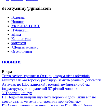
debaty.sumy@gmail.com
Головна
Новини
УКРАЇНА І СВІТ
Публікації
афіша
Карикатури
контакти
+
Додати новину
Оголошення
новини
Вчора
Театр замість гречки: в Охтирці людям після обстрілів
влаштували «акторську розрядку» замість реальної допомоги
Авіаудар по Шосткинській громаді: зруйновано об’єкт
інфраструктури, поранений 57-річний чоловік
У Тростянці вибух
На Недригайлівщині шукають ворожий дрон, який міг не
здетонувати: жителів попередили про небезпеку
По 5 тисяч гривень до першого класу: Пенсійний фонд