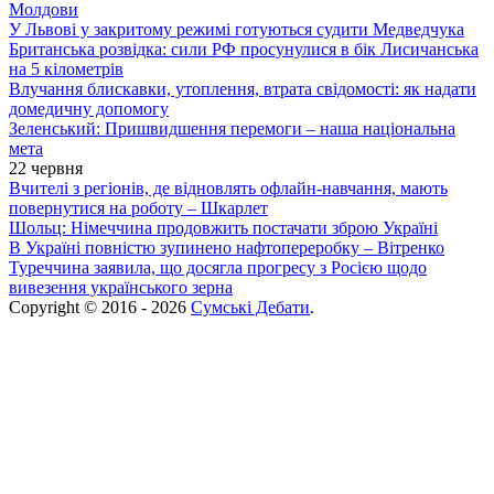
Молдови
У Львові у закритому режимі готуються судити Медведчука
Британська розвідка: сили РФ просунулися в бік Лисичанська
на 5 кілометрів
Влучання блискавки, утоплення, втрата свідомості: як надати
домедичну допомогу
Зеленський: Пришвидшення перемоги – наша національна
мета
22 червня
Вчителі з регіонів, де відновлять офлайн-навчання, мають
повернутися на роботу – Шкарлет
Шольц: Німеччина продовжить постачати зброю Україні
В Україні повністю зупинено нафтопереробку – Вітренко
Туреччина заявила, що досягла прогресу з Росією щодо
вивезення українського зерна
Copyright © 2016 - 2026
Сумські Дебати
.