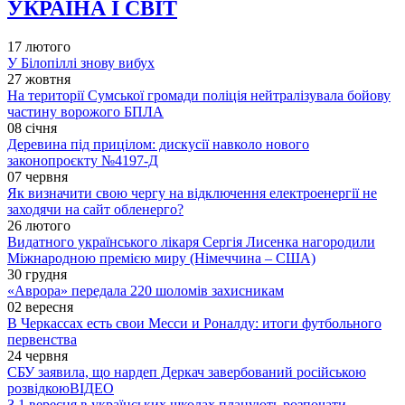
УКРАЇНА І СВІТ
17 лютого
У Білопіллі знову вибух
27 жовтня
На території Сумської громади поліція нейтралізувала бойову
частину ворожого БПЛА
08 січня
Деревина під прицілом: дискусії навколо нового
законопроєкту №4197-Д
07 червня
Як визначити свою чергу на відключення електроенергії не
заходячи на сайт обленерго?
26 лютого
Видатного українського лікаря Сергія Лисенка нагородили
Міжнародною премією миру (Німеччина – США)
30 грудня
«Аврора» передала 220 шоломів захисникам
02 вересня
В Черкассах есть свои Месси и Роналду: итоги футбольного
первенства
24 червня
СБУ заявила, що нардеп Деркач завербований російською
розвідкою
ВІДЕО
З 1 вересня в українських школах планують розпочати