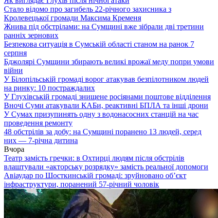
Як виглядає Глухів після нічної атаки
Стало відомо про загибель 22-річного захисника з
Кролевецької громади Максима Кременя
Жнива під обстрілами: на Сумщині вже зібрали дві третини
ранніх зернових
Безпекова ситуація в Сумській області станом на ранок 7
серпня
Бджолярі Сумщини збирають великі врожаї меду попри умови
війни
У Білопільській громаді ворог атакував безпілотником людей
на ринку: 10 постраждалих
У Глухівській громаді знищене росіянами поштове відділення
Вночі Суми атакували КАБи, реактивні БПЛА та інші дрони
У Сумах призупинять одну з водонасосних станцій на час
проведення ремонту
48 обстрілів за добу: на Сумщині поранено 13 людей, серед
них — 7-річна дитина
Вчора
Театр замість гречки: в Охтирці людям після обстрілів
влаштували «акторську розрядку» замість реальної допомоги
Авіаудар по Шосткинській громаді: зруйновано об’єкт
інфраструктури, поранений 57-річний чоловік