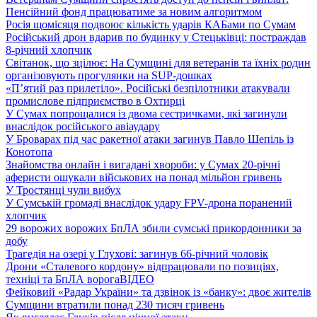
Пенсійний фонд працюватиме за новим алгоритмом
Росія щомісяця подвоює кількість ударів КАБами по Сумам
Російський дрон вдарив по будинку у Стецьківці: постраждав
8-річний хлопчик
Світанок, що зцілює: На Сумщині для ветеранів та їхніх родин
організовують прогулянки на SUP-дошках
«П’ятий раз прилетіло». Російські безпілотники атакували
промислове підприємство в Охтирці
У Сумах попрощалися із двома сестричками, які загинули
внаслідок російського авіаудару
У Броварах під час ракетної атаки загинув Павло Шепіль із
Конотопа
Знайомства онлайн і вигадані хвороби: у Сумах 20-річні
аферисти ошукали військових на понад мільйон гривень
У Тростянці чули вибух
У Сумській громаді внаслідок удару FPV-дрона поранений
хлопчик
29 ворожих ворожих БпЛА збили сумські прикордонники за
добу
Трагедія на озері у Глухові: загинув 66-річний чоловік
Дрони «Сталевого кордону» відпрацювали по позиціях,
техніці та БпЛА ворога
ВІДЕО
Фейковий «Радар України» та дзвінок із «банку»: двоє жителів
Сумщини втратили понад 230 тисяч гривень