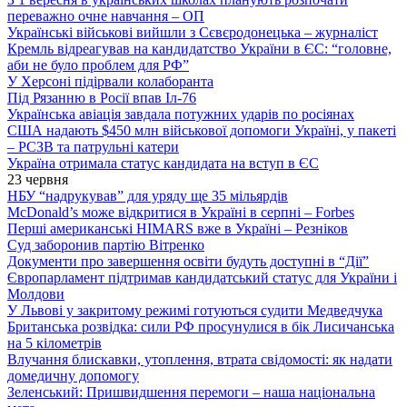
переважно очне навчання – ОП
Українські військові вийшли з Сєвєродонецька – журналіст
Кремль відреагував на кандидатство України в ЄС: “головне,
аби не було проблем для РФ”
У Херсоні підірвали колаборанта
Під Рязанню в Росії впав Іл-76
Українська авіація завдала потужних ударів по росіянах
США надають $450 млн військової допомоги Україні, у пакеті
– РСЗВ та патрульні катери
Україна отримала статус кандидата на вступ в ЄС
23 червня
НБУ “надрукував” для уряду ще 35 мільярдів
McDonald’s може відкритися в Україні в серпні – Forbes
Перші американські HIMARS вже в Україні – Резніков
Суд заборонив партію Вітренко
Документи про завершення освіти будуть доступні в “Дії”
Європарламент підтримав кандидатський статус для України і
Молдови
У Львові у закритому режимі готуються судити Медведчука
Британська розвідка: сили РФ просунулися в бік Лисичанська
на 5 кілометрів
Влучання блискавки, утоплення, втрата свідомості: як надати
домедичну допомогу
Зеленський: Пришвидшення перемоги – наша національна