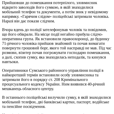
Прийшовши до помешкання потерпілого, зловмисник
відкрито заволодів його сумкою, в якій знаходилися
мобільний телефон та документи, а потім зник у невідомому
напрямку. «Гарячим слідом» поліцейські затримали чоловіка.
Наразі він дає покази слідчим.
Вчора вдень до поліції зателефонував чоловік та повідомив,
що його обікрали. На місце події негайно прибула слідчо-
оперативна група. Як встановили правоохоронці, до будинку
71-річного чоловіка прийшов знайомий та почав вимагати
повернути грошовий борг, якого той насправді не мав. Під час
розмови, візитер почав погрожувати господарю помешкання,
а далі, схопив сумку, яка знаходилась неподалік, та кинувся
навтьоки.
Оперативники Сумського районного управління поліції в
найкоротший термін встановили особу зловмисника та
затримали його в порядку ст. 208 Кримінального
процесуального кодексу України. Ним виявився 40-річний
мешканець обласного центру.
В останнього поліцейські вилучили сумку, в якій знаходилися
мобільний телефон, дві банківські картки, паспорт, водійське
та пенсійне посвідчення.