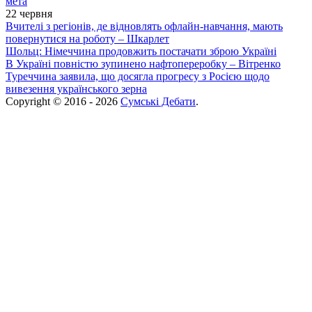
мета
22 червня
Вчителі з регіонів, де відновлять офлайн-навчання, мають
повернутися на роботу – Шкарлет
Шольц: Німеччина продовжить постачати зброю Україні
В Україні повністю зупинено нафтопереробку – Вітренко
Туреччина заявила, що досягла прогресу з Росією щодо
вивезення українського зерна
Copyright © 2016 - 2026
Сумські Дебати
.