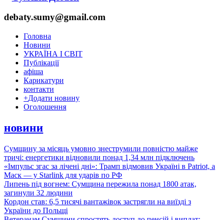
debaty.sumy@gmail.com
Головна
Новини
УКРАЇНА І СВІТ
Публікації
афіша
Карикатури
контакти
+
Додати новину
Оголошення
новини
Сумщину за місяць умовно знеструмили повністю майже
тричі: енергетики відновили понад 1,34 млн підключень
«Імпульс згас за лічені дні»: Трамп відмовив Україні в Patriot, а
Маск — у Starlink для ударів по РФ
Липень під вогнем: Сумщина пережила понад 1800 атак,
загинули 32 людини
Кордон став: 6,5 тисячі вантажівок застрягли на виїзді з
України до Польщі
Ветеранам Сумщини спростять доступ до пенсій і виплат: