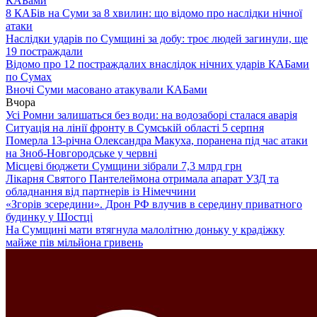
КАБами
8 КАБів на Суми за 8 хвилин: що відомо про наслідки нічної
атаки
Наслідки ударів по Сумщині за добу: троє людей загинули, ще
19 постраждали
Відомо про 12 постраждалих внаслідок нічних ударів КАБами
по Сумах
Вночі Суми масовано атакували КАБами
Вчора
Усі Ромни залишаться без води: на водозаборі сталася аварія
Ситуація на лінії фронту в Сумській області 5 серпня
Померла 13-річна Олександра Макуха, поранена під час атаки
на Зноб-Новгородське у червні
Місцеві бюджети Сумщини зібрали 7,3 млрд грн
Лікарня Святого Пантелеймона отримала апарат УЗД та
обладнання від партнерів із Німеччини
«Згорів зсередини». Дрон РФ влучив в середину приватного
будинку у Шостці
На Сумщині мати втягнула малолітню доньку у крадіжку
майже пів мільйона гривень