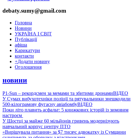
debaty.sumy@gmail.com
Головна
Новини
УКРАЇНА І СВІТ
Публікації
афіша
Карикатури
контакти
+
Додати новину
Оголошення
новини
P1-Sun – рекордсмен за мемами та збитими дронами
ВІДЕО
У Сумах вибухотехніки поліції та рятувальники знешкодили
500-кілограмову фугасну авіабомбу
ВІДЕО
Поки літо плавить асфальт: 5 книжкових історій із зимовим
настроєм
У Шостці за майже 60 мільйонів гривень модернізують
навчальний корпус центру ПТО
«Вирішувала питання» за $7 тисяч: адвокатку із Сумщини
судитимуть за оборудку з відстрочками