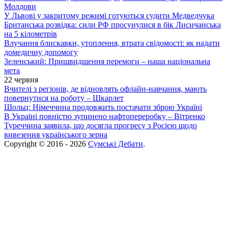
Молдови
У Львові у закритому режимі готуються судити Медведчука
Британська розвідка: сили РФ просунулися в бік Лисичанська
на 5 кілометрів
Влучання блискавки, утоплення, втрата свідомості: як надати
домедичну допомогу
Зеленський: Пришвидшення перемоги – наша національна
мета
22 червня
Вчителі з регіонів, де відновлять офлайн-навчання, мають
повернутися на роботу – Шкарлет
Шольц: Німеччина продовжить постачати зброю Україні
В Україні повністю зупинено нафтопереробку – Вітренко
Туреччина заявила, що досягла прогресу з Росією щодо
вивезення українського зерна
Copyright © 2016 - 2026
Сумські Дебати
.