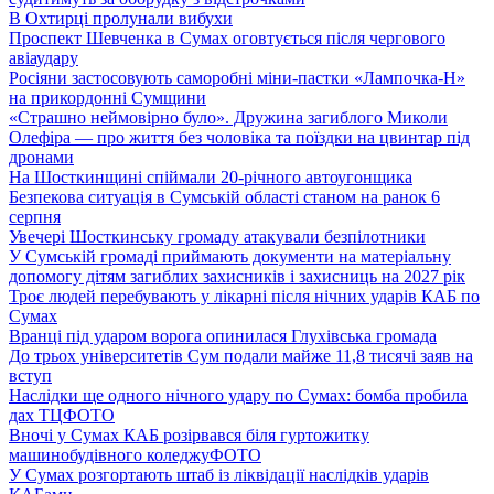
В Охтирці пролунали вибухи
Проспект Шевченка в Сумах оговтується після чергового
авіаудару
Росіяни застосовують саморобні міни-пастки «Лампочка-Н»
на прикордонні Сумщини
«Страшно неймовірно було». Дружина загиблого Миколи
Олефіра — про життя без чоловіка та поїздки на цвинтар під
дронами
На Шосткинщині спіймали 20-річного автоугонщика
Безпекова ситуація в Сумській області станом на ранок 6
серпня
Увечері Шосткинську громаду атакували безпілотники
У Сумській громаді приймають документи на матеріальну
допомогу дітям загиблих захисників і захисниць на 2027 рік
Троє людей перебувають у лікарні після нічних ударів КАБ по
Сумах
Вранці під ударом ворога опинилася Глухівська громада
До трьох університетів Сум подали майже 11,8 тисячі заяв на
вступ
Наслідки ще одного нічного удару по Сумах: бомба пробила
дах ТЦ
ФОТО
Вночі у Сумах КАБ розірвався біля гуртожитку
машинобудівного коледжу
ФОТО
У Сумах розгортають штаб із ліквідації наслідків ударів