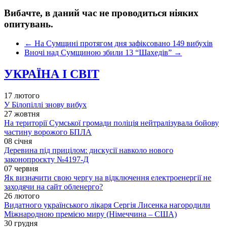
Вибачте, в даний час не проводиться ніяких
опитувань.
←
На Сумщині протягом дня зафіксовано 149 вибухів
Вночі над Сумщиною збили 13 “Шахедів”
→
УКРАЇНА І СВІТ
17 лютого
У Білопіллі знову вибух
27 жовтня
На території Сумської громади поліція нейтралізувала бойову
частину ворожого БПЛА
08 січня
Деревина під прицілом: дискусії навколо нового
законопроєкту №4197-Д
07 червня
Як визначити свою чергу на відключення електроенергії не
заходячи на сайт обленерго?
26 лютого
Видатного українського лікаря Сергія Лисенка нагородили
Міжнародною премією миру (Німеччина – США)
30 грудня