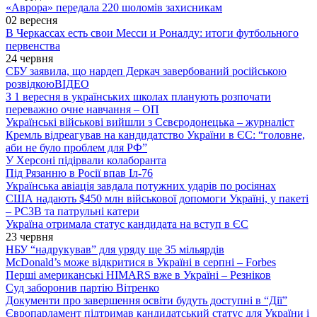
«Аврора» передала 220 шоломів захисникам
02 вересня
В Черкассах есть свои Месси и Роналду: итоги футбольного
первенства
24 червня
СБУ заявила, що нардеп Деркач завербований російською
розвідкою
ВІДЕО
З 1 вересня в українських школах планують розпочати
переважно очне навчання – ОП
Українські військові вийшли з Сєвєродонецька – журналіст
Кремль відреагував на кандидатство України в ЄС: “головне,
аби не було проблем для РФ”
У Херсоні підірвали колаборанта
Під Рязанню в Росії впав Іл-76
Українська авіація завдала потужних ударів по росіянах
США надають $450 млн військової допомоги Україні, у пакеті
– РСЗВ та патрульні катери
Україна отримала статус кандидата на вступ в ЄС
23 червня
НБУ “надрукував” для уряду ще 35 мільярдів
McDonald’s може відкритися в Україні в серпні – Forbes
Перші американські HIMARS вже в Україні – Резніков
Суд заборонив партію Вітренко
Документи про завершення освіти будуть доступні в “Дії”
Європарламент підтримав кандидатський статус для України і