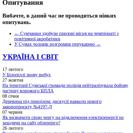
Опитування
Вибачте, в даний час не проводиться ніяких
опитувань.
←
Сумчанки здобули призові місця на чемпіонаті з
повітряної акробатики
У Сумах чоловік розгромив перукарню
→
УКРАЇНА І СВІТ
17 лютого
У Білопіллі знову вибух
27 жовтня
На території Сумської громади поліція нейтралізувала бойову
частину ворожого БПЛА
08 січня
Деревина під прицілом: дискусії навколо нового
законопроєкту №4197-Д
07 червня
Як визначити свою чергу на відключення електроенергії не
заходячи на сайт обленерго?
26 лютого