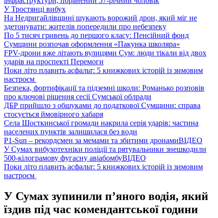
інфраструктури, поранений 57-річний чоловік
У Тростянці вибух
На Недригайлівщині шукають ворожий дрон, який міг не
здетонувати: жителів попередили про небезпеку
По 5 тисяч гривень до першого класу: Пенсійний фонд
Сумщини розпочав оформлення «Пакунка школяра»
FPV-дрони вже літають вулицями Сум: люди тікали від двох
ударів на проспекті Перемоги
Поки літо плавить асфальт: 5 книжкових історій із зимовим
настроєм
Безпека, фортифікації та підземні школи: Романько розповів
про ключові рішення сесії Сумської облради
ДБР прийшло з обшуками до податкової Сумщини: справа
стосується ймовірного хабаря
Села Шосткинської громади накрила серія ударів: частина
населених пунктів залишилася без води
P1-Sun – рекордсмен за мемами та збитими дронами
ВІДЕО
У Сумах вибухотехніки поліції та рятувальники знешкодили
500-кілограмову фугасну авіабомбу
ВІДЕО
Поки літо плавить асфальт: 5 книжкових історій із зимовим
настроєм
У Сумах зупинили п’яного водія, який
їздив під час комендантської години