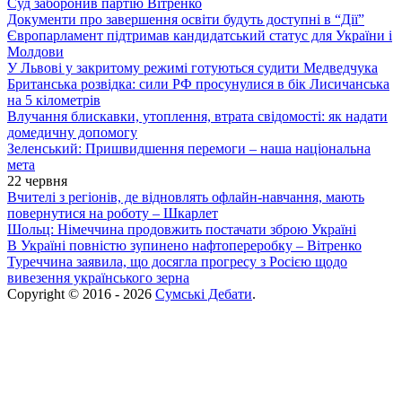
Суд заборонив партію Вітренко
Документи про завершення освіти будуть доступні в “Дії”
Європарламент підтримав кандидатський статус для України і
Молдови
У Львові у закритому режимі готуються судити Медведчука
Британська розвідка: сили РФ просунулися в бік Лисичанська
на 5 кілометрів
Влучання блискавки, утоплення, втрата свідомості: як надати
домедичну допомогу
Зеленський: Пришвидшення перемоги – наша національна
мета
22 червня
Вчителі з регіонів, де відновлять офлайн-навчання, мають
повернутися на роботу – Шкарлет
Шольц: Німеччина продовжить постачати зброю Україні
В Україні повністю зупинено нафтопереробку – Вітренко
Туреччина заявила, що досягла прогресу з Росією щодо
вивезення українського зерна
Copyright © 2016 - 2026
Сумські Дебати
.