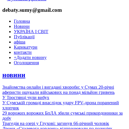
debaty.sumy@gmail.com
Головна
Новини
УКРАЇНА І СВІТ
Публікації
афіша
Карикатури
контакти
+
Додати новину
Оголошення
новини
Знайомства онлайн і вигадані хвороби: у Сумах 20-річні
аферисти ошукали військових на понад мільйон гривень
У Тростянці чули вибух
У Сумській громаді внаслідок удару FPV-дрона поранений
хлопчик
29 ворожих ворожих БпЛА збили сумські прикордонники за
добу
Трагедія на озері у Глухові: загинув 66-річний чоловік
Дрони «Сталевого кордону» відпрацювали по позиціях,