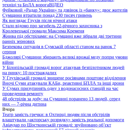
техніці та БпЛА ворога
ВІДЕО
Фейковий «Радар України» та дзвінок із «банку»: двоє жителів
Сумщини втратили понад 230 тисяч гривень
Як виглядає Глухів після нічної атаки
Стало відомо про загибель 22-річного захисника з
Кролевецької громади Максима Кременя
Жнива під обстрілами: на Сумщині вже зібрали дві третини
ранніх зернових
Безпекова ситуація в Сумській області станом на ранок 7
серпня
Бджолярі Сумщини збирають великі врожаї меду попри умови
війни
У Білопільській громаді ворог атакував безпілотником людей
на ринку: 10 постраждалих
У Глухівській громаді знищене росіянами поштове відділення
Вночі Суми атакували КАБи, реактивні БПЛА та інші дрони
У Сумах призупинять одну з водонасосних станцій на час
проведення ремонту
48 обстрілів за добу: на Сумщині поранено 13 людей, серед
них — 7-річна дитина
Вчора
Театр замість гречки: в Охтирці людям після обстрілів
влаштували «акторську розрядку» замість реальної допомоги
Авіаудар по Шосткинській громаді: зруйновано об’єкт