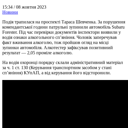
15:34 /
08 жовтня 2023
Новини
Подія трапилася на проспекті Тараса Шевченка. За порушення
комендантської години патрульні зупинили автомобіль Subaru
Forester. Під час перевірки документів інспектори виявили у
водія ознаки алкогольного сп’яніння. Чоловік заперечував
факт вживання алкоголю, тож пройшов огляд на місці
зупинки автомобіля. Алкотестер зафіксував позитивний
результат — 2,05 проміле алкоголю.
На водія охоронці порядку склали адміністративний матеріал
за ч. 1 ст. 130 (Керування транспортним засобом у стані
сп’яніння) КУпАП, а від керування його відсторонили.