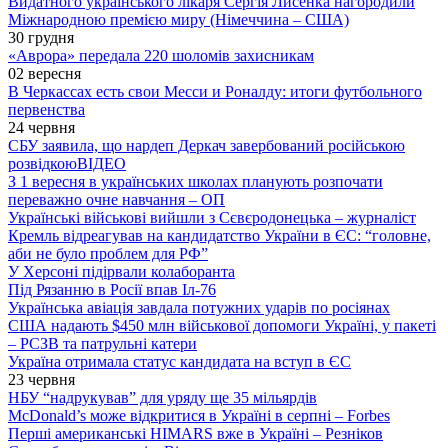
Видатного українського лікаря Сергія Лисенка нагородили
Міжнародною премією миру (Німеччина – США)
30 грудня
«Аврора» передала 220 шоломів захисникам
02 вересня
В Черкассах есть свои Месси и Роналду: итоги футбольного
первенства
24 червня
СБУ заявила, що нардеп Деркач завербований російською
розвідкою
ВІДЕО
З 1 вересня в українських школах планують розпочати
переважно очне навчання – ОП
Українські військові вийшли з Сєвєродонецька – журналіст
Кремль відреагував на кандидатство України в ЄС: “головне,
аби не було проблем для РФ”
У Херсоні підірвали колаборанта
Під Рязанню в Росії впав Іл-76
Українська авіація завдала потужних ударів по росіянах
США надають $450 млн військової допомоги Україні, у пакеті
– РСЗВ та патрульні катери
Україна отримала статус кандидата на вступ в ЄС
23 червня
НБУ “надрукував” для уряду ще 35 мільярдів
McDonald’s може відкритися в Україні в серпні – Forbes
Перші американські HIMARS вже в Україні – Резніков