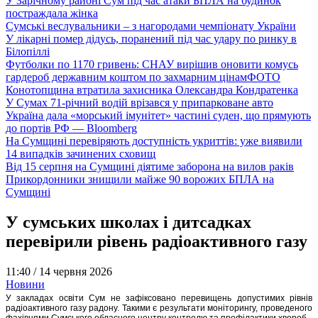
У Зарічному районі Сум під час атаки БПЛА на будинок
постраждала жінка
Сумські веслувальники – з нагородами чемпіонату України
У лікарні помер дідусь, поранений під час удару по ринку в
Білопіллі
Футболки по 1170 гривень: СНАУ вирішив оновити комусь
гардероб державним коштом по захмарним цінам
ФОТО
Конотопщина втратила захисника Олександра Кондратенка
У Сумах 71-річний водій врізався у припарковане авто
Україна дала «морський імунітет» частині суден, що прямують
до портів РФ — Bloomberg
На Сумщині перевіряють доступність укриттів: уже виявили
14 випадків зачинених сховищ
Від 15 серпня на Сумщині діятиме заборона на вилов раків
Прикордонники знищили майже 90 ворожих БПЛА на
Сумщині
У сумських школах і дитсадках
перевірили рівень радіоактивного газу
11:40 /
14 червня 2026
Новини
У закладах освіти Сум не зафіксовано перевищень допустимих рівнів
радіоактивного газу радону. Такими є результати моніторингу, проведеного
фахівцями Сумського обласного центру контролю та профілактики хвороб.