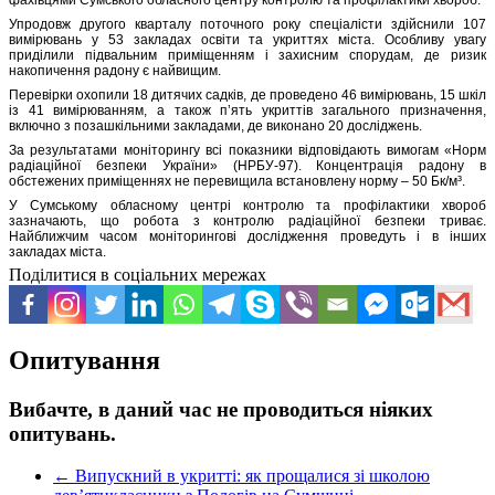
Упродовж другого кварталу поточного року спеціалісти здійснили 107
вимірювань у 53 закладах освіти та укриттях міста. Особливу увагу
приділили підвальним приміщенням і захисним спорудам, де ризик
накопичення радону є найвищим.
Перевірки охопили 18 дитячих садків, де проведено 46 вимірювань, 15 шкіл
із 41 вимірюванням, а також п’ять укриттів загального призначення,
включно з позашкільними закладами, де виконано 20 досліджень.
За результатами моніторингу всі показники відповідають вимогам «Норм
радіаційної безпеки України» (НРБУ-97). Концентрація радону в
обстежених приміщеннях не перевищила встановлену норму – 50 Бк/м³.
У Сумському обласному центрі контролю та профілактики хвороб
зазначають, що робота з контролю радіаційної безпеки триває.
Найближчим часом моніторингові дослідження проведуть і в інших
закладах міста.
Поділитися в соціальних мережах
Опитування
Вибачте, в даний час не проводиться ніяких
опитувань.
←
Випускний в укритті: як прощалися зі школою