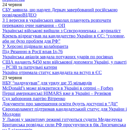
24 червня
СБУ заявила, що нардеп Деркач завербований російською
розвідкою
ВІДЕО
З 1 вересня в українських школах планують розпочати
переважно очне навчання – ОП
Українські військові вийшли з Сєвєродонецька – журналіст
Кремль відреагував на кандидатство України в ЄС: “головне,
аби не було проблем для РФ”
У Херсоні підірвали колаборанта
Під Рязанню в Росії впав Іл-76
Українська авіація завдала потужних ударів по росіянах
США надають $450 млн військової допомоги Україні, у пакеті
– РСЗВ та патрульні катери
Україна отримала статус кандидата на вступ в ЄС
23 червня
НБУ “надрукував” для уряду ще 35 мільярдів
McDonald’s може відкритися в Україні в серпні – Forbes
Перші американські HIMARS вже в Україні – Резніков
Суд заборонив партію Вітренко
Документи про завершення освіти будуть доступні в “Дії”
Європарламент підтримав кандидатський статус для України і
Молдови
У Львові у закритому режимі готуються судити Медведчука
Британська розвідка: сили РФ просунулися в бік Лисичанська
на 5 кілометрів