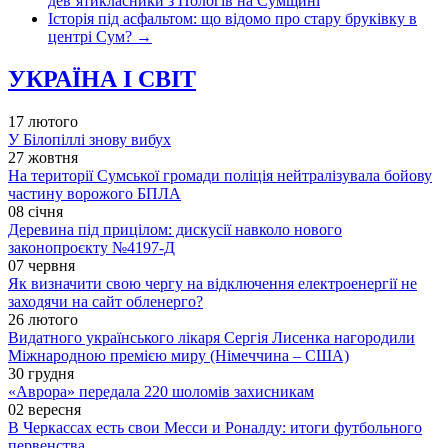
дев’ятикласники з Пологів на Сумщині
Історія під асфальтом: що відомо про стару бруківку в
центрі Сум?
→
УКРАЇНА І СВІТ
17 лютого
У Білопіллі знову вибух
27 жовтня
На території Сумської громади поліція нейтралізувала бойову
частину ворожого БПЛА
08 січня
Деревина під прицілом: дискусії навколо нового
законопроєкту №4197-Д
07 червня
Як визначити свою чергу на відключення електроенергії не
заходячи на сайт обленерго?
26 лютого
Видатного українського лікаря Сергія Лисенка нагородили
Міжнародною премією миру (Німеччина – США)
30 грудня
«Аврора» передала 220 шоломів захисникам
02 вересня
В Черкассах есть свои Месси и Роналду: итоги футбольного
первенства