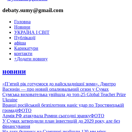
debaty.sumy@gmail.com
Головна
Новини
УКРАЇНА І СВІТ
Публікації
афіша
Карикатури
контакти
+
Додати новину
новини
«П’ятий рік готуємося до найскладнішої зими». Дмитро
Васюнін — про новий опалювальний сезон у Сумах
Сумська вихователька увійшла до топ-25 Global Teacher Prize
Ukraine
Вранці російський безпілотник наніс удар по Тростянецькій
громаді
ФОТО
Армія РФ атакувала Ромни сьогодні зранку
ФОТО
У Сумах затвердили план інвестицій до 2029 року, але без
фінансування
На даху будинку на Сумщині знайшли 120-мм міну