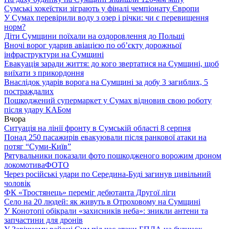
Сумські хокеїстки зіграють у фіналі чемпіонату Європи
У Сумах перевірили воду з озер і річки: чи є перевищення
норм?
Діти Сумщини поїхали на оздоровлення до Польщі
Вночі ворог ударив авіацією по обʼєкту дорожньої
інфраструктури на Сумщині
Евакуація заради життя: до кого звертатися на Сумщині, щоб
виїхати з прикордоння
Внаслідок ударів ворога на Сумщині за добу 3 загиблих, 5
постраждалих
Пошкоджений супермаркет у Сумах відновив свою роботу
після удару КАБом
Вчора
Ситуація на лінії фронту в Сумській області 8 серпня
Понад 250 пасажирів евакуювали після ранкової атаки на
потяг “Суми-Київ”
Рятувальники показали фото пошкодженого ворожим дроном
локомотива
ФОТО
Через російські удари по Середина-Буді загинув цивільний
чоловік
ФК «Тростянець» переміг дебютанта Другої ліги
Село на 20 людей: як живуть в Отроховому на Сумщині
У Конотопі обікрали «захисників неба»: зникли антени та
запчастини для дронів