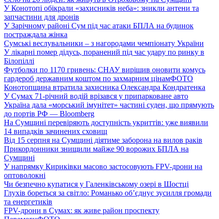
У Конотопі обікрали «захисників неба»: зникли антени та
запчастини для дронів
У Зарічному районі Сум під час атаки БПЛА на будинок
постраждала жінка
Сумські веслувальники – з нагородами чемпіонату України
У лікарні помер дідусь, поранений під час удару по ринку в
Білопіллі
Футболки по 1170 гривень: СНАУ вирішив оновити комусь
гардероб державним коштом по захмарним цінам
ФОТО
Конотопщина втратила захисника Олександра Кондратенка
У Сумах 71-річний водій врізався у припарковане авто
Україна дала «морський імунітет» частині суден, що прямують
до портів РФ — Bloomberg
На Сумщині перевіряють доступність укриттів: уже виявили
14 випадків зачинених сховищ
Від 15 серпня на Сумщині діятиме заборона на вилов раків
Прикордонники знищили майже 90 ворожих БПЛА на
Сумщині
У напрямку Кириківки масово застосовують FPV-дрони на
оптоволокні
Чи безпечно купатися у Галенківському озері в Шостці
Глухів бореться за світло: Романько об’єднує зусилля громади
та енергетиків
FPV-дрони в Сумах: як живе район проспекту