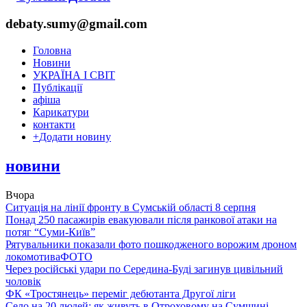
debaty.sumy@gmail.com
Головна
Новини
УКРАЇНА І СВІТ
Публікації
афіша
Карикатури
контакти
+
Додати новину
новини
Вчора
Ситуація на лінії фронту в Сумській області 8 серпня
Понад 250 пасажирів евакуювали після ранкової атаки на
потяг “Суми-Київ”
Рятувальники показали фото пошкодженого ворожим дроном
локомотива
ФОТО
Через російські удари по Середина-Буді загинув цивільний
чоловік
ФК «Тростянець» переміг дебютанта Другої ліги
Село на 20 людей: як живуть в Отроховому на Сумщині