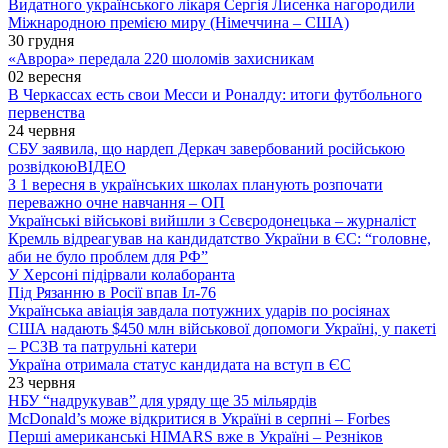
Видатного українського лікаря Сергія Лисенка нагородили
Міжнародною премією миру (Німеччина – США)
30 грудня
«Аврора» передала 220 шоломів захисникам
02 вересня
В Черкассах есть свои Месси и Роналду: итоги футбольного
первенства
24 червня
СБУ заявила, що нардеп Деркач завербований російською
розвідкою
ВІДЕО
З 1 вересня в українських школах планують розпочати
переважно очне навчання – ОП
Українські військові вийшли з Сєвєродонецька – журналіст
Кремль відреагував на кандидатство України в ЄС: “головне,
аби не було проблем для РФ”
У Херсоні підірвали колаборанта
Під Рязанню в Росії впав Іл-76
Українська авіація завдала потужних ударів по росіянах
США надають $450 млн військової допомоги Україні, у пакеті
– РСЗВ та патрульні катери
Україна отримала статус кандидата на вступ в ЄС
23 червня
НБУ “надрукував” для уряду ще 35 мільярдів
McDonald’s може відкритися в Україні в серпні – Forbes
Перші американські HIMARS вже в Україні – Резніков