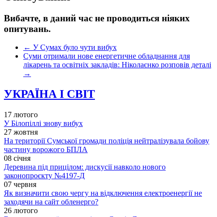
Вибачте, в даний час не проводиться ніяких
опитувань.
←
У Сумах було чути вибух
Суми отримали нове енергетичне обладнання для
лікарень та освітніх закладів: Ніколаєнко розповів деталі
→
УКРАЇНА І СВІТ
17 лютого
У Білопіллі знову вибух
27 жовтня
На території Сумської громади поліція нейтралізувала бойову
частину ворожого БПЛА
08 січня
Деревина під прицілом: дискусії навколо нового
законопроєкту №4197-Д
07 червня
Як визначити свою чергу на відключення електроенергії не
заходячи на сайт обленерго?
26 лютого