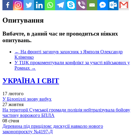
Опитування
Вибачте, в даний час не проводиться ніяких
опитувань.
←
На фронті загинув захисник з Ямполя Олександр
Кліменко
У ТЦК прокоментували конфлікт за участі військових у
Ромнах
→
УКРАЇНА І СВІТ
17 лютого
У Білопіллі знову вибух
27 жовтня
На території Сумської громади поліція нейтралізувала бойову
частину ворожого БПЛА
08 січня
Деревина під прицілом: дискусії навколо нового
законопроєкту №4197-Д