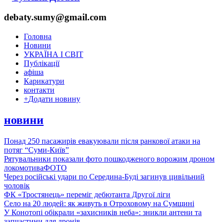
debaty.sumy@gmail.com
Головна
Новини
УКРАЇНА І СВІТ
Публікації
афіша
Карикатури
контакти
+
Додати новину
новини
Понад 250 пасажирів евакуювали після ранкової атаки на
потяг “Суми-Київ”
Рятувальники показали фото пошкодженого ворожим дроном
локомотива
ФОТО
Через російські удари по Середина-Буді загинув цивільний
чоловік
ФК «Тростянець» переміг дебютанта Другої ліги
Село на 20 людей: як живуть в Отроховому на Сумщині
У Конотопі обікрали «захисників неба»: зникли антени та
запчастини для дронів