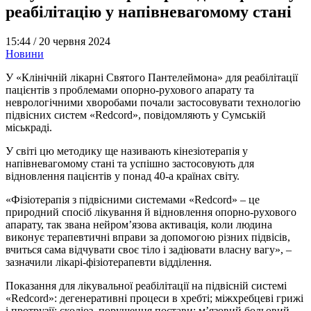
реабілітацію у напівневагомому стані
15:44 /
20 червня 2024
Новини
У «Клінічній лікарні Святого Пантелеймона» для реабілітації
пацієнтів з проблемами опорно-рухового апарату та
неврологічними хворобами почали застосовувати технологію
підвісних систем «Redcord», повідомляють у Сумській
міськраді.
У світі цю методику ще називають кінезіотерапія у
напівневагомому стані та успішно застосовують для
відновлення пацієнтів у понад 40-а країнах світу.
«Фізіотерапія з підвісними системами «Redcord» – це
природний спосіб лікування й відновлення опорно-рухового
апарату, так звана нейром’язова активація, коли людина
виконує терапевтичні вправи за допомогою різних підвісів,
вчиться сама відчувати своє тіло і задіювати власну вагу», –
зазначили лікарі-фізіотерапевти відділення.
Показання для лікувальної реабілітації на підвісній системі
«Redcord»: дегенеративні процеси в хребті; міжхребцеві грижі
і протрузії; сколіоз, порушення постави; м’язовий больовий