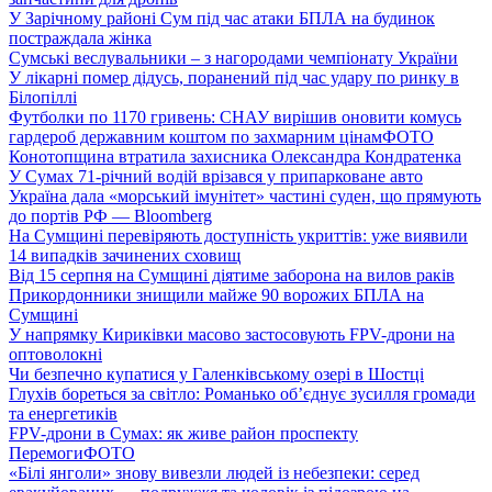
У Зарічному районі Сум під час атаки БПЛА на будинок
постраждала жінка
Сумські веслувальники – з нагородами чемпіонату України
У лікарні помер дідусь, поранений під час удару по ринку в
Білопіллі
Футболки по 1170 гривень: СНАУ вирішив оновити комусь
гардероб державним коштом по захмарним цінам
ФОТО
Конотопщина втратила захисника Олександра Кондратенка
У Сумах 71-річний водій врізався у припарковане авто
Україна дала «морський імунітет» частині суден, що прямують
до портів РФ — Bloomberg
На Сумщині перевіряють доступність укриттів: уже виявили
14 випадків зачинених сховищ
Від 15 серпня на Сумщині діятиме заборона на вилов раків
Прикордонники знищили майже 90 ворожих БПЛА на
Сумщині
У напрямку Кириківки масово застосовують FPV-дрони на
оптоволокні
Чи безпечно купатися у Галенківському озері в Шостці
Глухів бореться за світло: Романько об’єднує зусилля громади
та енергетиків
FPV-дрони в Сумах: як живе район проспекту
Перемоги
ФОТО
«Білі янголи» знову вивезли людей із небезпеки: серед