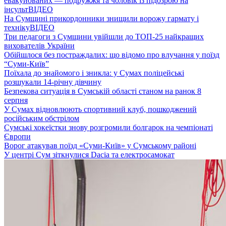
евакуйованих — подружжя та чоловік із підозрою на
інсульт
ВІДЕО
На Сумщині прикордонники знищили ворожу гармату і
техніку
ВІДЕО
Три педагоги з Сумщини увійшли до ТОП-25 найкращих
вихователів України
Обійшлося без постраждалих: що відомо про влучання у поїзд
“Суми-Київ”
Поїхала до знайомого і зникла: у Сумах поліцейські
розшукали 14-річну дівчину
Безпекова ситуація в Сумській області станом на ранок 8
серпня
У Сумах відновлюють спортивний клуб, пошкоджений
російським обстрілом
Сумські хокеїстки знову розгромили болгарок на чемпіонаті
Європи
Ворог атакував поїзд «Суми-Київ» у Сумському районі
У центрі Сум зіткнулися Dacia та електросамокат