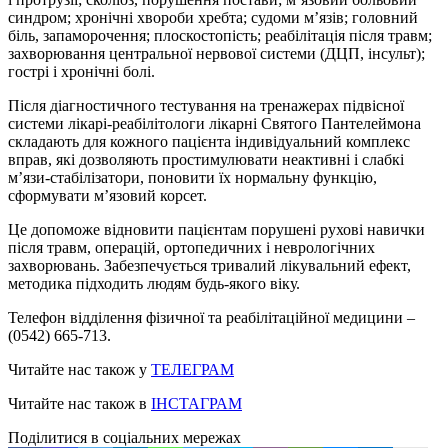
синдром; хронічні хвороби хребта; судоми м’язів; головний
біль, запаморочення; плоскостопість; реабілітація після травм;
захворювання центральної нервової системи (ДЦП, інсульт);
гострі і хронічні болі.
Після діагностичного тестування на тренажерах підвісної
системи лікарі-реабілітологи лікарні Святого Пантелеймона
складають для кожного пацієнта індивідуальний комплекс
вправ, які дозволяють простимулювати неактивні і слабкі
м’язи-стабілізатори, поновити їх нормальну функцію,
сформувати м’язовий корсет.
Це допоможе відновити пацієнтам порушені рухові навички
після травм, операцій, ортопедичних і неврологічних
захворювань. Забезпечується тривалий лікувальний ефект,
методика підходить людям будь-якого віку.
Телефон відділення фізичної та реабілітаційної медицини –
(0542) 665-713.
Читайте нас також у
ТЕЛЕГРАМ
Читайте нас також в
ІНСТАГРАМ
Поділитися в соціальних мережах