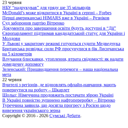
23 червня
НБУ “надрукував” для уряду ще 35 мільярдів
McDonald’s може відкритися в Україні в серпні – Forbes
Перші американські HIMARS вже в Україні – Резніков
Суд заборонив партію Вітренко
Документи про завершення освіти будуть доступні в “Дії”
Європарламент підтримав кандидатський статус для України і
Молдови
У Львові у закритому режимі готуються судити Медведчука
Британська розвідка: сили РФ просунулися в бік Лисичанська
на 5 кілометрів
Влучання блискавки, утоплення, втрата свідомості: як надати
домедичну допомогу
Зеленський: Пришвидшення перемоги – наша національна
мета
22 червня
Вчителі з регіонів, де відновлять офлайн-навчання, мають
повернутися на роботу – Шкарлет
Шольц: Німеччина продовжить постачати зброю Україні
В Україні повністю зупинено нафтопереробку – Вітренко
Туреччина заявила, що досягла прогресу з Росією щодо
вивезення українського зерна
Copyright © 2016 - 2026
Сумські Дебати
.