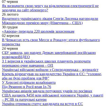
07 червня
Як визначити свою чергу на відключення електроенергії не
заходячи на сайт обленерго?
26 лютого
Видатного українського лікаря Сергія Лисенка нагородили
Міжнародною премією миру (Німеччина – США)
30 грудня
«Аврора» передала 220 шоломів захисникам
02 вересня
В Черкассах есть свои Месси и Роналду: итоги футбольного
первенства
24 червня
СБУ заявила, що нардеп Деркач завербований російською
розвідкою
ВІДЕО
З 1 вересня в українських школах планують розпочати
переважно очне навчання – ОП
Українські військові вийшли з Сєвєродонецька – журналіст
Кремль відреагував на кандидатство України в ЄС: “головне,
аби не було проблем для РФ”
У Херсоні підірвали колаборанта
Під Рязанню в Росії впав Іл-76
Українська авіація завдала потужних ударів по росіянах
США надають $450 млн військової допомоги Україні, у пакеті
– РСЗВ та патрульні катери
Україна отримала статус кандидата на вступ в ЄС