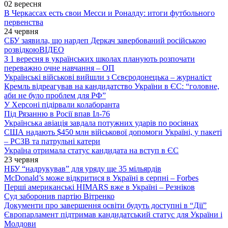
02 вересня
В Черкассах есть свои Месси и Роналду: итоги футбольного
первенства
24 червня
СБУ заявила, що нардеп Деркач завербований російською
розвідкою
ВІДЕО
З 1 вересня в українських школах планують розпочати
переважно очне навчання – ОП
Українські військові вийшли з Сєвєродонецька – журналіст
Кремль відреагував на кандидатство України в ЄС: “головне,
аби не було проблем для РФ”
У Херсоні підірвали колаборанта
Під Рязанню в Росії впав Іл-76
Українська авіація завдала потужних ударів по росіянах
США надають $450 млн військової допомоги Україні, у пакеті
– РСЗВ та патрульні катери
Україна отримала статус кандидата на вступ в ЄС
23 червня
НБУ “надрукував” для уряду ще 35 мільярдів
McDonald’s може відкритися в Україні в серпні – Forbes
Перші американські HIMARS вже в Україні – Резніков
Суд заборонив партію Вітренко
Документи про завершення освіти будуть доступні в “Дії”
Європарламент підтримав кандидатський статус для України і
Молдови