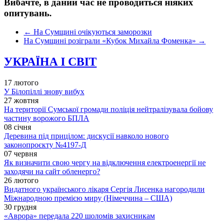
Вибачте, в даний час не проводиться ніяких
опитувань.
←
На Сумщині очікуються заморозки
На Сумщині розіграли «Кубок Михайла Фоменка»
→
УКРАЇНА І СВІТ
17 лютого
У Білопіллі знову вибух
27 жовтня
На території Сумської громади поліція нейтралізувала бойову
частину ворожого БПЛА
08 січня
Деревина під прицілом: дискусії навколо нового
законопроєкту №4197-Д
07 червня
Як визначити свою чергу на відключення електроенергії не
заходячи на сайт обленерго?
26 лютого
Видатного українського лікаря Сергія Лисенка нагородили
Міжнародною премією миру (Німеччина – США)
30 грудня
«Аврора» передала 220 шоломів захисникам