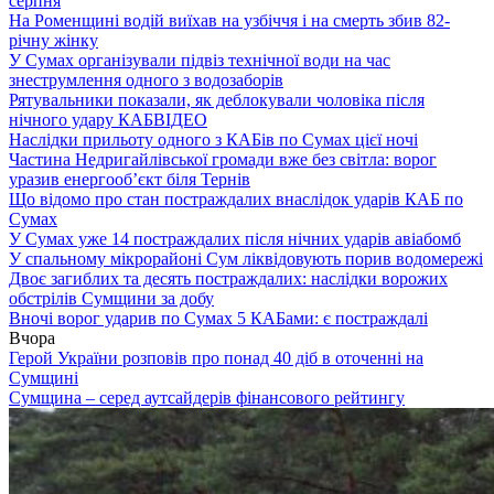
серпня
На Роменщині водій виїхав на узбіччя і на смерть збив 82-
річну жінку
У Сумах організували підвіз технічної води на час
знеструмлення одного з водозаборів
Рятувальники показали, як деблокували чоловіка після
нічного удару КАБ
ВІДЕО
Наслідки прильоту одного з КАБів по Сумах цієї ночі
Частина Недригайлівської громади вже без світла: ворог
уразив енергооб’єкт біля Тернів
Що відомо про стан постраждалих внаслідок ударів КАБ по
Сумах
У Сумах уже 14 постраждалих після нічних ударів авіабомб
У спальному мікрорайоні Сум ліквідовують порив водомережі
Двоє загиблих та десять постраждалих: наслідки ворожих
обстрілів Сумщини за добу
Вночі ворог ударив по Сумах 5 КАБами: є постраждалі
Вчора
Герой України розповів про понад 40 діб в оточенні на
Сумщині
Сумщина – серед аутсайдерів фінансового рейтингу