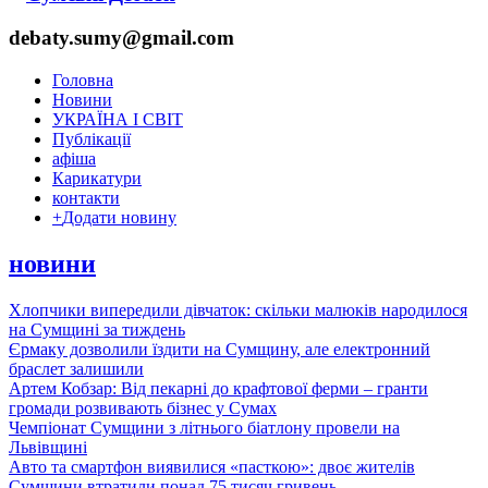
debaty.sumy@gmail.com
Головна
Новини
УКРАЇНА І СВІТ
Публікації
афіша
Карикатури
контакти
+
Додати новину
новини
Хлопчики випередили дівчаток: скільки малюків народилося
на Сумщині за тиждень
Єрмаку дозволили їздити на Сумщину, але електронний
браслет залишили
Артем Кобзар: Від пекарні до крафтової ферми – гранти
громади розвивають бізнес у Сумах
Чемпіонат Сумщини з літнього біатлону провели на
Львівщині
Авто та смартфон виявилися «пасткою»: двоє жителів
Сумщини втратили понад 75 тисяч гривень