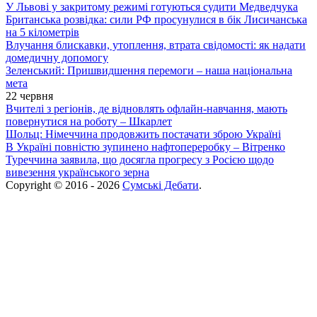
У Львові у закритому режимі готуються судити Медведчука
Британська розвідка: сили РФ просунулися в бік Лисичанська
на 5 кілометрів
Влучання блискавки, утоплення, втрата свідомості: як надати
домедичну допомогу
Зеленський: Пришвидшення перемоги – наша національна
мета
22 червня
Вчителі з регіонів, де відновлять офлайн-навчання, мають
повернутися на роботу – Шкарлет
Шольц: Німеччина продовжить постачати зброю Україні
В Україні повністю зупинено нафтопереробку – Вітренко
Туреччина заявила, що досягла прогресу з Росією щодо
вивезення українського зерна
Copyright © 2016 - 2026
Сумські Дебати
.