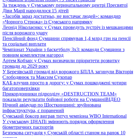
За тиждень у Сумському перинатальному центрі Пресвятої
Діви Марії народилося 15 дітей
«Засобів зараз достатньо, не вистачає людей»: командир
«Чорного Стрижа» із Сумського напрямку
Леонід Ніколаєнко: у Сумах проведуть зустріч із мешканцями
після ворожого удару
Пенсійний фонд Сумщини спрямував 1,4 млрд грн на пенсії
та соціальні виплати
Чемпіонат України з баскетболу 3х3: команди Сумщини з
повним комплектом нагород
Артем Кобзар: у Сумах визначили пріоритети розвитку
громади до 2029 року
У Березівській громаді від ворожого БПЛА загинули Вікторія
Слободянюк та Максим Сухопар
КАБ влучив просто в дорогу: у Сумах пошкоджені чотири
багатоповерхівки
Прикордонники підрозділу «DESTRUCTION TEAM»
показали результати бойової роботи на Сумщині
ВІДЕО
Нічний авіаудар по Шосткинщині: зруйнована
інфраструктура, є поранений
Сумський боксер виграв титул чемпіона WBO International
У сумському ЦНАПі змінюють порядок оформлення
біометричних паспортів
Безпекова ситуація у Сумській області станом на ранок 10