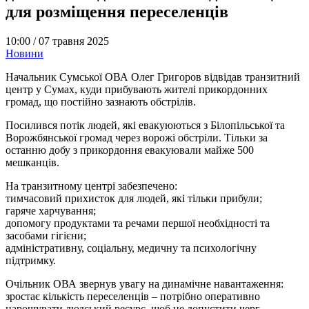
для розміщення переселенців
10:00 /
07 травня 2025
Новини
Начальник Сумської ОВА Олег Григоров відвідав транзитний
центр у Сумах, куди прибувають жителі прикордонних
громад, що постійно зазнають обстрілів.
Посилився потік людей, які евакуюються з Білопільської та
Ворожбянської громад через ворожі обстріли. Тільки за
останню добу з прикордоння евакуювали майже 500
мешканців.
На транзитному центрі забезпечено:
тимчасовий прихисток для людей, які тільки прибули;
гаряче харчування;
допомогу продуктами та речами першої необхідності та
засобами гігієни;
адміністративну, соціальну, медичну та психологічну
підтримку.
Очільник ОВА звернув увагу на динамічне навантаження:
зростає кількість переселенців – потрібно оперативно
нарощувати людський ресурс, щоб не допустити черг,