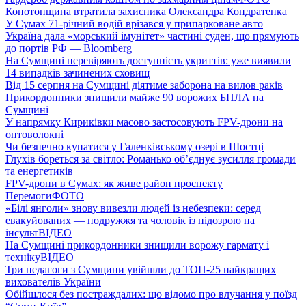
Конотопщина втратила захисника Олександра Кондратенка
У Сумах 71-річний водій врізався у припарковане авто
Україна дала «морський імунітет» частині суден, що прямують
до портів РФ — Bloomberg
На Сумщині перевіряють доступність укриттів: уже виявили
14 випадків зачинених сховищ
Від 15 серпня на Сумщині діятиме заборона на вилов раків
Прикордонники знищили майже 90 ворожих БПЛА на
Сумщині
У напрямку Кириківки масово застосовують FPV-дрони на
оптоволокні
Чи безпечно купатися у Галенківському озері в Шостці
Глухів бореться за світло: Романько об’єднує зусилля громади
та енергетиків
FPV-дрони в Сумах: як живе район проспекту
Перемоги
ФОТО
«Білі янголи» знову вивезли людей із небезпеки: серед
евакуйованих — подружжя та чоловік із підозрою на
інсульт
ВІДЕО
На Сумщині прикордонники знищили ворожу гармату і
техніку
ВІДЕО
Три педагоги з Сумщини увійшли до ТОП-25 найкращих
вихователів України
Обійшлося без постраждалих: що відомо про влучання у поїзд