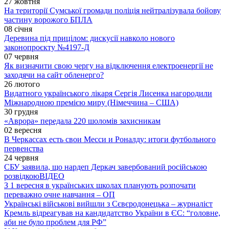
27 жовтня
На території Сумської громади поліція нейтралізувала бойову
частину ворожого БПЛА
08 січня
Деревина під прицілом: дискусії навколо нового
законопроєкту №4197-Д
07 червня
Як визначити свою чергу на відключення електроенергії не
заходячи на сайт обленерго?
26 лютого
Видатного українського лікаря Сергія Лисенка нагородили
Міжнародною премією миру (Німеччина – США)
30 грудня
«Аврора» передала 220 шоломів захисникам
02 вересня
В Черкассах есть свои Месси и Роналду: итоги футбольного
первенства
24 червня
СБУ заявила, що нардеп Деркач завербований російською
розвідкою
ВІДЕО
З 1 вересня в українських школах планують розпочати
переважно очне навчання – ОП
Українські військові вийшли з Сєвєродонецька – журналіст
Кремль відреагував на кандидатство України в ЄС: “головне,
аби не було проблем для РФ”