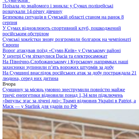
“Суми-Київ”
Поїхала до знайомого і зникла: у Сумах поліцейські
розшукали 14-річну дівчину
Безпекова ситуація в Сумській області станом на ранок 8
серпня
У Сумах відновлюють спортивний клуб, пошкоджений
російським обстрілом
Сумські хокеїстки знову розгромили болгарок на чемпіонаті
Європи
Ворог атакував поїзд «Суми-Київ» у Сумському районі
У центрі Сум зіткнулися Dacia та електросамокат
На Північно-Слобожанському і Курському напрямках наші
захисники зупинили п’ять ворожих штурмів за добу
На Сумщині внаслідок російських атак за добу постраждала 21
людина, серед них дитина
Вчора
Сумщину за місяць умовно знеструмили повністю майже
тричі: енергетики відновили понад 1,34 млн підключень
«Імпульс згас за лічені дні»: Трамп відмовив Україні в Patriot, а
Маск — у Starlink для ударів по РФ