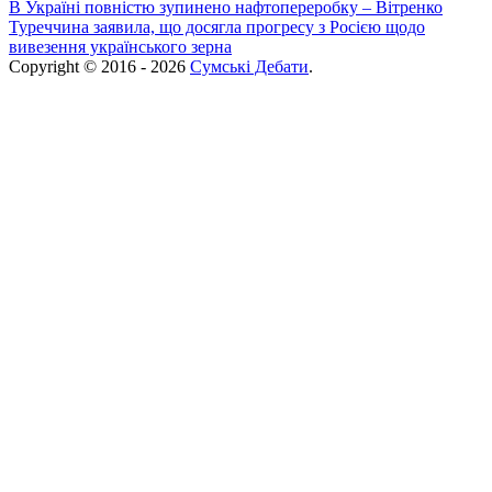
В Україні повністю зупинено нафтопереробку – Вітренко
Туреччина заявила, що досягла прогресу з Росією щодо
вивезення українського зерна
Copyright © 2016 - 2026
Сумські Дебати
.