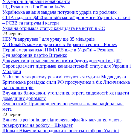
У Херсоні підірвали колаборанта
Під Рязанню в Росії впав Іл-76
Українська авіація завдала потужних ударів по росіянах
США надають $450 млн військової допомоги Україні, у пакеті
– РСЗВ та патрульні катери
Україна отримала статус кандидата на вступ в ЄС
23 червня
НБУ “надрукував” для уряду ще 35 мільярдів
McDonald’s може відкритися в Україні в серпні – Forbes
Перші американські HIMARS вже в Україні – Резніков
Суд заборонив партію Вітренко
Документи про завершення освіти будуть доступні в “Дії”
Європарламент підтримав кандидатський статус для України і
Молдови
У Львові у закритому режимі готуються судити Медведчука
Британська розвідка: сили РФ просунулися в бік Лисичанська
на 5 кілометрів
Влучання блискавки, утоплення, втрата свідомості: як надати
домедичну допомогу
Зеленський: Пришвидшення перемоги – наша національна
мета
22 червня
Вчителі з регіонів, де відновлять офлайн-навчання, мають
повернутися на роботу – Шкарлет
Шольц: Німеччина продовжить постачати зброю Україні