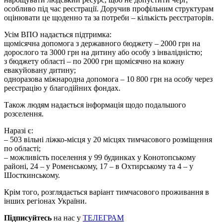
особливо під час реєстрації. Доручив профільним структурам
оцінювати це щоденно та за потреби – кількість реєстраторів.
Усім ВПО надається підтримка:
щомісячна допомога з державного бюджету – 2000 грн на
дорослого та 3000 грн на дитину або особу з інвалідністю;
з бюджету області – по 2000 грн щомісячно на кожну
евакуйовану дитину;
одноразова міжнародна допомога – 10 800 грн на особу через
реєстрацію у благодійних фондах.
Також людям надається інформація щодо подальшого
розселення.
Наразі є:
– 503 вільні ліжко-місця у 20 місцях тимчасового розміщення
по області;
– можливість поселення у 99 будинках у Конотопському
районі, 24 – у Роменському, 17 – в Охтирському та 4 – у
Шосткинському.
Крім того, розглядається варіант тимчасового проживання в
інших регіонах України.
Підписуйтесь
на нас у
ТЕЛЕГРАМ