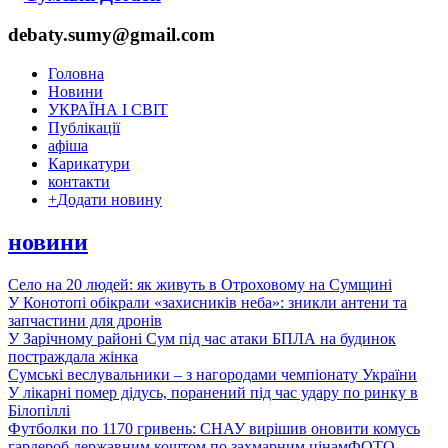
debaty.sumy@gmail.com
Головна
Новини
УКРАЇНА І СВІТ
Публікації
афіша
Карикатури
контакти
+
Додати новину
новини
Село на 20 людей: як живуть в Отроховому на Сумщині
У Конотопі обікрали «захисників неба»: зникли антени та
запчастини для дронів
У Зарічному районі Сум під час атаки БПЛА на будинок
постраждала жінка
Сумські веслувальники – з нагородами чемпіонату України
У лікарні помер дідусь, поранений під час удару по ринку в
Білопіллі
Футболки по 1170 гривень: СНАУ вирішив оновити комусь
гардероб державним коштом по захмарним цінам
ФОТО