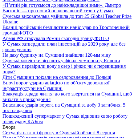
«П’ятий рік готуємося до найскладнішої зими». Дмитро
Васюнін — про новий опалювальний сезон у Сумах
Сумська вихователька увійшла до топ-25 Global Teacher Prize
Ukraine
Вранці російський безпілотник наніс удар по Тростянецькій
громаді
ФОТО
Армія РФ атакувала Ромни сьогодні зранку
ФОТО
У Сумах затвердили план інвестицій до 2029 року, але без
фінансування
На даху будинку на Сумщині знайшли 120-мм міну
Сумські хокеїстки зіграють у фіналі чемпіонату Європи
У Сумах перевірили воду з озер і річки: чи є перевищення
норм?
Діти Сумщини поїхали на оздоровлення до Польщі
Вночі ворог ударив авіацією по обʼєкту дорожньої
інфраструктури на Сумщині
Евакуація заради життя: до кого звертатися на Сумщині, щоб
виїхати з прикордоння
Внаслідок ударів ворога на Сумщині за добу 3 загиблих, 5
постраждалих
Пошкоджений супермаркет у Сумах відновив свою роботу
після удару КАБом
Вчора
Ситуація на лінії фронту в Сумській області 8 серпня