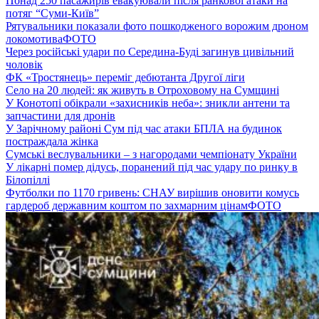
Понад 250 пасажирів евакуювали після ранкової атаки на
потяг “Суми-Київ”
Рятувальники показали фото пошкодженого ворожим дроном
локомотива
ФОТО
Через російські удари по Середина-Буді загинув цивільний
чоловік
ФК «Тростянець» переміг дебютанта Другої ліги
Село на 20 людей: як живуть в Отроховому на Сумщині
У Конотопі обікрали «захисників неба»: зникли антени та
запчастини для дронів
У Зарічному районі Сум під час атаки БПЛА на будинок
постраждала жінка
Сумські веслувальники – з нагородами чемпіонату України
У лікарні помер дідусь, поранений під час удару по ринку в
Білопіллі
Футболки по 1170 гривень: СНАУ вирішив оновити комусь
гардероб державним коштом по захмарним цінам
ФОТО