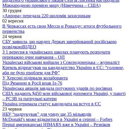
Видатного українського лікаря Сергія Лисенка нагородили
Міжнародною премією миру (Німеччина – США)
30 грудня
«Аврора» передала 220 шоломів захисникам
02 вересня
В Черкассах есть свои Месси и Роналду: итоги футбольного
первенства
24 червня
СБУ заявила, що нардеп Деркач завербований російською
розвідкою
ВІДЕО
З 1 вересня в українських школах планують розпочати
переважно очне навчання – ОП
Українські військові вийшли з Сєвєродонецька – журналіст
Кремль відреагував на кандидатство України в ЄС: “головне,
аби не було проблем для РФ”
У Херсоні підірвали колаборанта
Під Рязанню в Росії впав Іл-76
Українська авіація завдала потужних ударів по росіянах
США надають $450 млн військової допомоги Україні, у пакеті
– РСЗВ та патрульні катери
Україна отримала статус кандидата на вступ в ЄС
23 червня
НБУ “надрукував” для уряду ще 35 мільярдів
McDonald’s може відкритися в Україні в серпні – Forbes
Перші американські HIMARS вже в Україні – Резніков