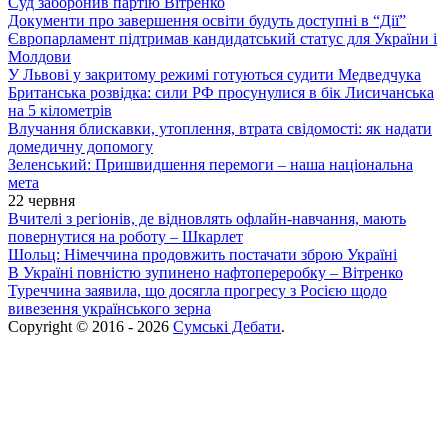
Суд заборонив партію Вітренко
Документи про завершення освіти будуть доступні в “Дії”
Європарламент підтримав кандидатський статус для України і
Молдови
У Львові у закритому режимі готуються судити Медведчука
Британська розвідка: сили РФ просунулися в бік Лисичанська
на 5 кілометрів
Влучання блискавки, утоплення, втрата свідомості: як надати
домедичну допомогу
Зеленський: Пришвидшення перемоги – наша національна
мета
22 червня
Вчителі з регіонів, де відновлять офлайн-навчання, мають
повернутися на роботу – Шкарлет
Шольц: Німеччина продовжить постачати зброю Україні
В Україні повністю зупинено нафтопереробку – Вітренко
Туреччина заявила, що досягла прогресу з Росією щодо
вивезення українського зерна
Copyright © 2016 - 2026
Сумські Дебати
.