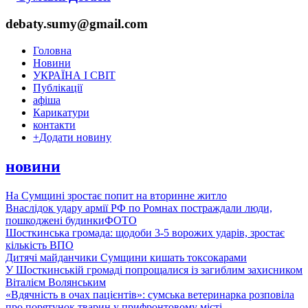
debaty.sumy@gmail.com
Головна
Новини
УКРАЇНА І СВІТ
Публікації
афіша
Карикатури
контакти
+
Додати новину
новини
На Сумщині зростає попит на вторинне житло
Внаслідок удару армії РФ по Ромнах постраждали люди,
пошкоджені будинки
ФОТО
Шосткинська громада: щодоби 3-5 ворожих ударів, зростає
кількість ВПО
Дитячі майданчики Сумщини кишать токсокарами
У Шосткинській громаді попрощалися із загиблим захисником
Віталієм Волянським
«Вдячність в очах пацієнтів»: сумська ветеринарка розповіла
про порятунок тварин у прифронтовому місті