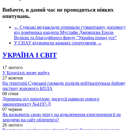
Вибачте, в даний час не проводиться ніяких
опитувань.
←
​​Сумські медзаклади отримали гуманітарну допомогу
від помічника нардепа Мустафи Джемілєва Ерола
Велієва та благодійного фонду “Україна понад усе”
У СНАУ відзначили кращих спортсменів
→
УКРАЇНА І СВІТ
17 лютого
У Білопіллі знову вибух
27 жовтня
На території Сумської громади поліція нейтралізувала бойову
частину ворожого БПЛА
08 січня
Деревина під прицілом: дискусії навколо нового
законопроєкту №4197-Д
07 червня
Як визначити свою чергу на відключення електроенергії не
заходячи на сайт обленерго?
26 лютого