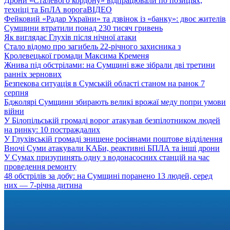
Дрони «Сталевого кордону» відпрацювали по позиціях,
техніці та БпЛА ворога
ВІДЕО
Фейковий «Радар України» та дзвінок із «банку»: двоє жителів
Сумщини втратили понад 230 тисяч гривень
Як виглядає Глухів після нічної атаки
Стало відомо про загибель 22-річного захисника з
Кролевецької громади Максима Кременя
Жнива під обстрілами: на Сумщині вже зібрали дві третини
ранніх зернових
Безпекова ситуація в Сумській області станом на ранок 7
серпня
Бджолярі Сумщини збирають великі врожаї меду попри умови
війни
У Білопільській громаді ворог атакував безпілотником людей
на ринку: 10 постраждалих
У Глухівській громаді знищене росіянами поштове відділення
Вночі Суми атакували КАБи, реактивні БПЛА та інші дрони
У Сумах призупинять одну з водонасосних станцій на час
проведення ремонту
48 обстрілів за добу: на Сумщині поранено 13 людей, серед
них — 7-річна дитина