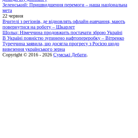
Зеленський: Пришвидшення перемоги – наша національна
мета
22 червня
Вчителі з регіонів, де відновлять офлайн-навчання, мають
повернутися на роботу – Шкарлет
Шольц: Німеччина продовжить постачати зброю Україні
В Україні повністю зупинено нафтопереробку – Вітренко
Туреччина заявила, що досягла прогресу з Росією щодо
вивезення українського зерна
Copyright © 2016 - 2026
Сумські Дебати
.