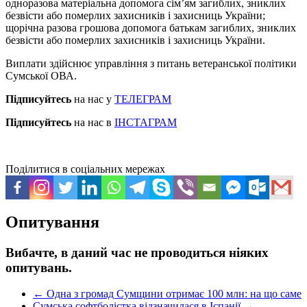
одноразова матеріальна допомога сім’ям загиблих, зниклих
безвісти або померлих захисників і захисниць України;
щорічна разова грошова допомога батькам загиблих, зниклих
безвісти або померлих захисників і захисниць України.
Виплати здійснює управління з питань ветеранської політики
Сумської ОВА.
Підписуйтесь
на нас у
ТЕЛЕГРАМ
Підписуйтесь
на нас в
ІНСТАГРАМ
Поділитися в соціальних мережах
Опитування
Вибачте, в даний час не проводиться ніяких
опитувань.
←
Одна з громад Сумщини отримає 100 млн: на що саме
Сумська софтболістка відзначилася в Іспанії
→