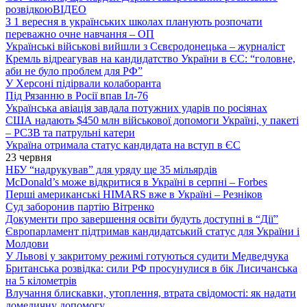
розвідкою
ВІДЕО
З 1 вересня в українських школах планують розпочати
переважно очне навчання – ОП
Українські військові вийшли з Сєвєродонецька – журналіст
Кремль відреагував на кандидатство України в ЄС: “головне,
аби не було проблем для РФ”
У Херсоні підірвали колаборанта
Під Рязанню в Росії впав Іл-76
Українська авіація завдала потужних ударів по росіянах
США надають $450 млн військової допомоги Україні, у пакеті
– РСЗВ та патрульні катери
Україна отримала статус кандидата на вступ в ЄС
23 червня
НБУ “надрукував” для уряду ще 35 мільярдів
McDonald’s може відкритися в Україні в серпні – Forbes
Перші американські HIMARS вже в Україні – Резніков
Суд заборонив партію Вітренко
Документи про завершення освіти будуть доступні в “Дії”
Європарламент підтримав кандидатський статус для України і
Молдови
У Львові у закритому режимі готуються судити Медведчука
Британська розвідка: сили РФ просунулися в бік Лисичанська
на 5 кілометрів
Влучання блискавки, утоплення, втрата свідомості: як надати
домедичну допомогу