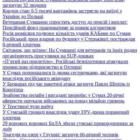
загинули 32 людини
Кордон став: 6,5 тисячі вантажівок застрягли на виїзді з
України до Польщі
Ветеранам Сумщини спростять доступ до пенсій і виплат:
Пенсійний фонд працюватиме за новим алгоритмом
Росія щомісяця подвоює кількість ударів КАБами по Сумам
Російський дрон вдарив по будинку у Стецьківці: постраждав
8-річний хлопчик
Світанок, що зцілює: На Сумщині для ветеранів та їхніх родин
організовують прогулянки на SUP-дошках
«П’ятий раз прилетіло». Російські безпілотники атакували
промислове підприємство в Охтирці
У Сумах попрощалися із двома сестричками, які загинули
внаслідок російського авіаудару
У Броварах під час ракетної атаки загинув Павло Шепіль із
Конотопа
Знайомства онлайн і вигадані хвороби: у Сумах 20-річні
аферисти ошукали військових на понад мільйон гривень
У Тростянці чули вибух
У Сумській громаді внаслідок удару FPV-дрона поранений
хлопчик
29 ворожих ворожих БпЛА збили сумські прикордонники за
добу
Трагедія на озері у Глухові: загинув 66-річний чоловік