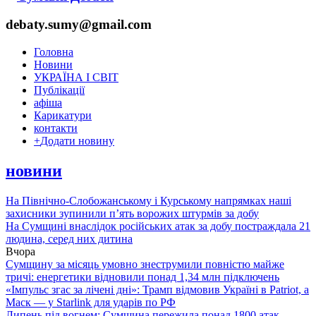
debaty.sumy@gmail.com
Головна
Новини
УКРАЇНА І СВІТ
Публікації
афіша
Карикатури
контакти
+
Додати новину
новини
На Північно-Слобожанському і Курському напрямках наші
захисники зупинили п’ять ворожих штурмів за добу
На Сумщині внаслідок російських атак за добу постраждала 21
людина, серед них дитина
Вчора
Сумщину за місяць умовно знеструмили повністю майже
тричі: енергетики відновили понад 1,34 млн підключень
«Імпульс згас за лічені дні»: Трамп відмовив Україні в Patriot, а
Маск — у Starlink для ударів по РФ
Липень під вогнем: Сумщина пережила понад 1800 атак,