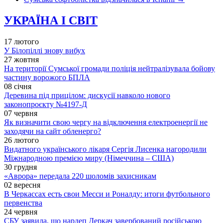
УКРАЇНА І СВІТ
17 лютого
У Білопіллі знову вибух
27 жовтня
На території Сумської громади поліція нейтралізувала бойову
частину ворожого БПЛА
08 січня
Деревина під прицілом: дискусії навколо нового
законопроєкту №4197-Д
07 червня
Як визначити свою чергу на відключення електроенергії не
заходячи на сайт обленерго?
26 лютого
Видатного українського лікаря Сергія Лисенка нагородили
Міжнародною премією миру (Німеччина – США)
30 грудня
«Аврора» передала 220 шоломів захисникам
02 вересня
В Черкассах есть свои Месси и Роналду: итоги футбольного
первенства
24 червня
СБУ заявила, що нардеп Деркач завербований російською