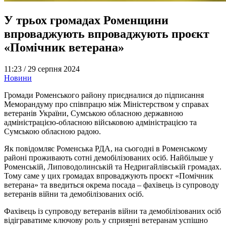
У трьох громадах Роменщини
впроваджують впроваджують проєкт
«Помічник ветерана»
11:23 /
29 серпня 2024
Новини
Громади Роменського району приєдналися до підписання
Меморандуму про співпрацю між Міністерством у справах
ветеранів України, Сумською обласною державною
адміністрацією-обласною військовою адміністрацією та
Сумською обласною радою.
Як повідомляє Роменська РДА, на сьогодні в Роменському
районі проживають сотні демобілізованих осіб. Найбільше у
Роменській, Липоводолинській та Недригайлівській громадах.
Тому саме у цих громадах впроваджують проєкт «Помічник
ветерана» та введиться окрема посада – фахівець із супроводу
ветеранів війни та демобілізованих осіб.
Фахівець із супроводу ветеранів війни та демобілізованих осіб
відіграватиме ключову роль у сприянні ветеранам успішно