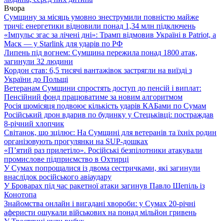
Вчора
Сумщину за місяць умовно знеструмили повністю майже
тричі: енергетики відновили понад 1,34 млн підключень
«Імпульс згас за лічені дні»: Трамп відмовив Україні в Patriot, а
Маск — у Starlink для ударів по РФ
Липень під вогнем: Сумщина пережила понад 1800 атак,
загинули 32 людини
Кордон став: 6,5 тисячі вантажівок застрягли на виїзді з
України до Польщі
Ветеранам Сумщини спростять доступ до пенсій і виплат:
Пенсійний фонд працюватиме за новим алгоритмом
Росія щомісяця подвоює кількість ударів КАБами по Сумам
Російський дрон вдарив по будинку у Стецьківці: постраждав
8-річний хлопчик
Світанок, що зцілює: На Сумщині для ветеранів та їхніх родин
організовують прогулянки на SUP-дошках
«П’ятий раз прилетіло». Російські безпілотники атакували
промислове підприємство в Охтирці
У Сумах попрощалися із двома сестричками, які загинули
внаслідок російського авіаудару
У Броварах під час ракетної атаки загинув Павло Шепіль із
Конотопа
Знайомства онлайн і вигадані хвороби: у Сумах 20-річні
аферисти ошукали військових на понад мільйон гривень