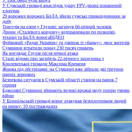
У Тростянці чули вибух
У Сумській громаді внаслідок удару FPV-дрона поранений
хлопчик
29 ворожих ворожих БпЛА збили сумські прикордонники за
добу
Трагедія на озері у Глухові: загинув 66-річний чоловік
Дрони «Сталевого кордону» відпрацювали по позиціях,
техніці та БпЛА ворога
ВІДЕО
Фейковий «Радар України» та дзвінок із «банку»: двоє жителів
Сумщини втратили понад 230 тисяч гривень
Як виглядає Глухів після нічної атаки
Стало відомо про загибель 22-річного захисника з
Кролевецької громади Максима Кременя
Жнива під обстрілами: на Сумщині вже зібрали дві третини
ранніх зернових
Безпекова ситуація в Сумській області станом на ранок 7
серпня
Бджолярі Сумщини збирають великі врожаї меду попри умови
війни
У Білопільській громаді ворог атакував безпілотником людей
на ринку: 10 постраждалих