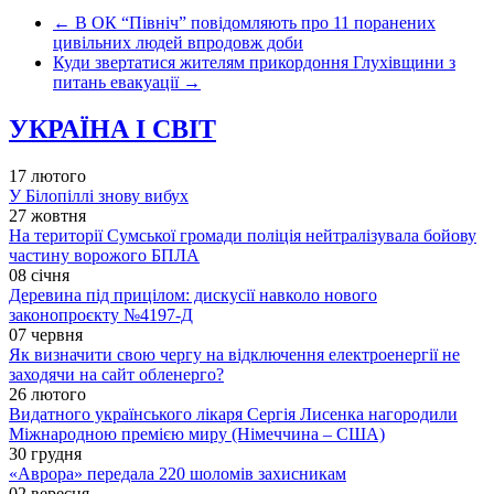
←
В ОК “Північ” повідомляють про 11 поранених
цивільних людей впродовж доби
Куди звертатися жителям прикордоння Глухівщини з
питань евакуації
→
УКРАЇНА І СВІТ
17 лютого
У Білопіллі знову вибух
27 жовтня
На території Сумської громади поліція нейтралізувала бойову
частину ворожого БПЛА
08 січня
Деревина під прицілом: дискусії навколо нового
законопроєкту №4197-Д
07 червня
Як визначити свою чергу на відключення електроенергії не
заходячи на сайт обленерго?
26 лютого
Видатного українського лікаря Сергія Лисенка нагородили
Міжнародною премією миру (Німеччина – США)
30 грудня
«Аврора» передала 220 шоломів захисникам
02 вересня