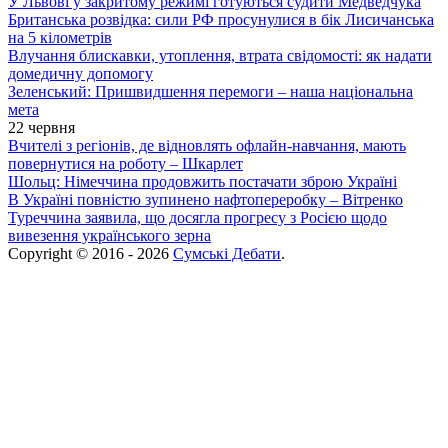
У Львові у закритому режимі готуються судити Медведчука
Британська розвідка: сили РФ просунулися в бік Лисичанська
на 5 кілометрів
Влучання блискавки, утоплення, втрата свідомості: як надати
домедичну допомогу
Зеленський: Пришвидшення перемоги – наша національна
мета
22 червня
Вчителі з регіонів, де відновлять офлайн-навчання, мають
повернутися на роботу – Шкарлет
Шольц: Німеччина продовжить постачати зброю Україні
В Україні повністю зупинено нафтопереробку – Вітренко
Туреччина заявила, що досягла прогресу з Росією щодо
вивезення українського зерна
Copyright © 2016 - 2026
Сумські Дебати
.