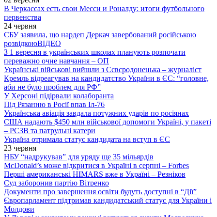
В Черкассах есть свои Месси и Роналду: итоги футбольного
первенства
24 червня
СБУ заявила, що нардеп Деркач завербований російською
розвідкою
ВІДЕО
З 1 вересня в українських школах планують розпочати
переважно очне навчання – ОП
Українські військові вийшли з Сєвєродонецька – журналіст
Кремль відреагував на кандидатство України в ЄС: “головне,
аби не було проблем для РФ”
У Херсоні підірвали колаборанта
Під Рязанню в Росії впав Іл-76
Українська авіація завдала потужних ударів по росіянах
США надають $450 млн військової допомоги Україні, у пакеті
– РСЗВ та патрульні катери
Україна отримала статус кандидата на вступ в ЄС
23 червня
НБУ “надрукував” для уряду ще 35 мільярдів
McDonald’s може відкритися в Україні в серпні – Forbes
Перші американські HIMARS вже в Україні – Резніков
Суд заборонив партію Вітренко
Документи про завершення освіти будуть доступні в “Дії”
Європарламент підтримав кандидатський статус для України і
Молдови