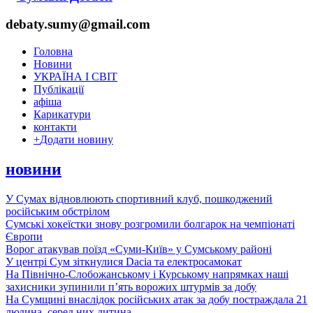
debaty.sumy@gmail.com
Головна
Новини
УКРАЇНА І СВІТ
Публікації
афіша
Карикатури
контакти
+
Додати новину
новини
У Сумах відновлюють спортивний клуб, пошкоджений
російським обстрілом
Сумські хокеїстки знову розгромили болгарок на чемпіонаті
Європи
Ворог атакував поїзд «Суми-Київ» у Сумському районі
У центрі Сум зіткнулися Dacia та електросамокат
На Північно-Слобожанському і Курському напрямках наші
захисники зупинили п’ять ворожих штурмів за добу
На Сумщині внаслідок російських атак за добу постраждала 21
людина, серед них дитина