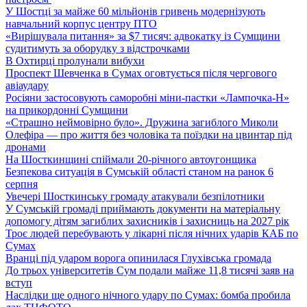
У Шостці за майже 60 мільйонів гривень модернізують
навчальний корпус центру ПТО
«Вирішувала питання» за $7 тисяч: адвокатку із Сумщини
судитимуть за оборудку з відстрочками
В Охтирці пролунали вибухи
Проспект Шевченка в Сумах оговтується після чергового
авіаудару
Росіяни застосовують саморобні міни-пастки «Лампочка-Н»
на прикордонні Сумщини
«Страшно неймовірно було». Дружина загиблого Миколи
Олефіра — про життя без чоловіка та поїздки на цвинтар під
дронами
На Шосткинщині спіймали 20-річного автоугонщика
Безпекова ситуація в Сумській області станом на ранок 6
серпня
Увечері Шосткинську громаду атакували безпілотники
У Сумській громаді приймають документи на матеріальну
допомогу дітям загиблих захисників і захисниць на 2027 рік
Троє людей перебувають у лікарні після нічних ударів КАБ по
Сумах
Вранці під ударом ворога опинилася Глухівська громада
До трьох університетів Сум подали майже 11,8 тисячі заяв на
вступ
Наслідки ще одного нічного удару по Сумах: бомба пробила