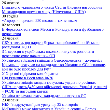
26 лютого
Видатного українського лікаря Сергія Лисенка нагородили
Міжнародною премією миру (Німеччина – США)
30 грудня
«Аврора» передала 220 шоломів захисникам
02 вересня
В Черкассах есть свои Месси и Роналду: итоги футбольного
первенства
24 червня
СБУ заявила, що нардеп Деркач завербований російською
розвідкою
ВІДЕО
З 1 вересня в українських школах планують розпочати
переважно очне навчання – ОП
Українські військові вийшли з Сєвєродонецька – журналіст
Кремль відреагував на кандидатство України в ЄС: “головне,
аби не було проблем для РФ”
У Херсоні підірвали колаборанта
Під Рязанню в Росії впав Іл-76
Українська авіація завдала потужних ударів по росіянах
США надають $450 млн військової допомоги Україні, у пакеті
– РСЗВ та патрульні катери
Україна отримала статус кандидата на вступ в ЄС
23 червня
НБУ “надрукував” для уряду ще 35 мільярдів
McDonald’s може відкритися в Україні в серпні – Forbes