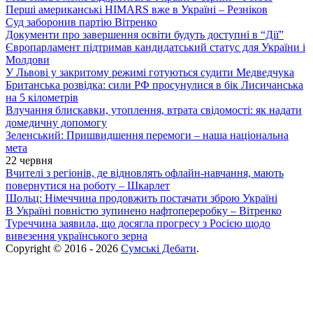
Перші американські HIMARS вже в Україні – Резніков
Суд заборонив партію Вітренко
Документи про завершення освіти будуть доступні в “Дії”
Європарламент підтримав кандидатський статус для України і
Молдови
У Львові у закритому режимі готуються судити Медведчука
Британська розвідка: сили РФ просунулися в бік Лисичанська
на 5 кілометрів
Влучання блискавки, утоплення, втрата свідомості: як надати
домедичну допомогу
Зеленський: Пришвидшення перемоги – наша національна
мета
22 червня
Вчителі з регіонів, де відновлять офлайн-навчання, мають
повернутися на роботу – Шкарлет
Шольц: Німеччина продовжить постачати зброю Україні
В Україні повністю зупинено нафтопереробку – Вітренко
Туреччина заявила, що досягла прогресу з Росією щодо
вивезення українського зерна
Copyright © 2016 - 2026
Сумські Дебати
.