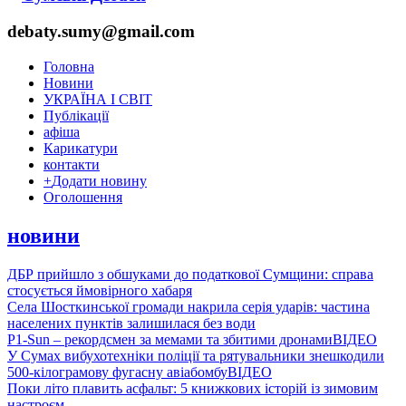
debaty.sumy@gmail.com
Головна
Новини
УКРАЇНА І СВІТ
Публікації
афіша
Карикатури
контакти
+
Додати новину
Оголошення
новини
ДБР прийшло з обшуками до податкової Сумщини: справа
стосується ймовірного хабаря
Села Шосткинської громади накрила серія ударів: частина
населених пунктів залишилася без води
P1-Sun – рекордсмен за мемами та збитими дронами
ВІДЕО
У Сумах вибухотехніки поліції та рятувальники знешкодили
500-кілограмову фугасну авіабомбу
ВІДЕО
Поки літо плавить асфальт: 5 книжкових історій із зимовим
настроєм