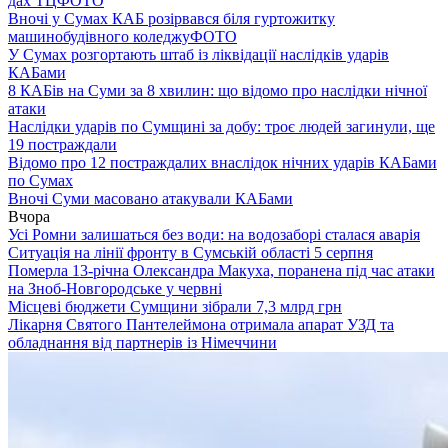
дах ТЦ
ФОТО
Вночі у Сумах КАБ розірвався біля гуртожитку
машинобудівного коледжу
ФОТО
У Сумах розгортають штаб із ліквідації наслідків ударів
КАБами
8 КАБів на Суми за 8 хвилин: що відомо про наслідки нічної
атаки
Наслідки ударів по Сумщині за добу: троє людей загинули, ще
19 постраждали
Відомо про 12 постраждалих внаслідок нічних ударів КАБами
по Сумах
Вночі Суми масовано атакували КАБами
Вчора
Усі Ромни залишаться без води: на водозаборі сталася аварія
Ситуація на лінії фронту в Сумській області 5 серпня
Померла 13-річна Олександра Макуха, поранена під час атаки
на Зноб-Новгородське у червні
Місцеві бюджети Сумщини зібрали 7,3 млрд грн
Лікарня Святого Пантелеймона отримала апарат УЗД та
обладнання від партнерів із Німеччини