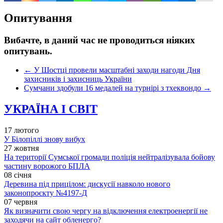
Опитування
Вибачте, в даний час не проводиться ніяких
опитувань.
←
У Шостці провели масштабні заходи нагоди Дня
захисників і захисниць України
Сумчани здобули 16 медалей на турнірі з тхеквондо
→
УКРАЇНА І СВІТ
17 лютого
У Білопіллі знову вибух
27 жовтня
На території Сумської громади поліція нейтралізувала бойову
частину ворожого БПЛА
08 січня
Деревина під прицілом: дискусії навколо нового
законопроєкту №4197-Д
07 червня
Як визначити свою чергу на відключення електроенергії не
заходячи на сайт обленерго?