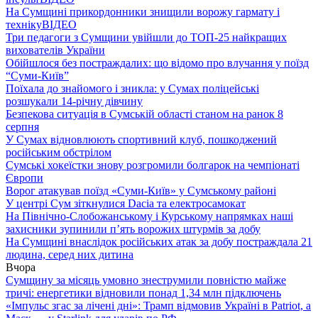
На Сумщині прикордонники знищили ворожу гармату і
техніку
ВІДЕО
Три педагоги з Сумщини увійшли до ТОП-25 найкращих
вихователів України
Обійшлося без постраждалих: що відомо про влучання у поїзд
“Суми-Київ”
Поїхала до знайомого і зникла: у Сумах поліцейські
розшукали 14-річну дівчину
Безпекова ситуація в Сумській області станом на ранок 8
серпня
У Сумах відновлюють спортивний клуб, пошкоджений
російським обстрілом
Сумські хокеїстки знову розгромили болгарок на чемпіонаті
Європи
Ворог атакував поїзд «Суми-Київ» у Сумському районі
У центрі Сум зіткнулися Dacia та електросамокат
На Північно-Слобожанському і Курському напрямках наші
захисники зупинили п’ять ворожих штурмів за добу
На Сумщині внаслідок російських атак за добу постраждала 21
людина, серед них дитина
Вчора
Сумщину за місяць умовно знеструмили повністю майже
тричі: енергетики відновили понад 1,34 млн підключень
«Імпульс згас за лічені дні»: Трамп відмовив Україні в Patriot, а