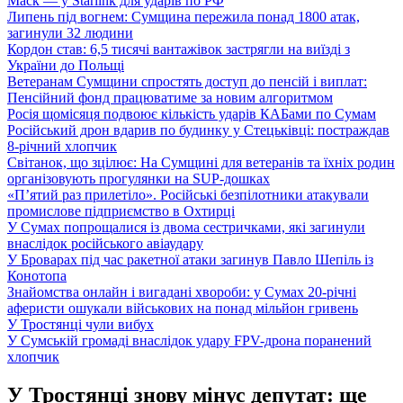
Маск — у Starlink для ударів по РФ
Липень під вогнем: Сумщина пережила понад 1800 атак,
загинули 32 людини
Кордон став: 6,5 тисячі вантажівок застрягли на виїзді з
України до Польщі
Ветеранам Сумщини спростять доступ до пенсій і виплат:
Пенсійний фонд працюватиме за новим алгоритмом
Росія щомісяця подвоює кількість ударів КАБами по Сумам
Російський дрон вдарив по будинку у Стецьківці: постраждав
8-річний хлопчик
Світанок, що зцілює: На Сумщині для ветеранів та їхніх родин
організовують прогулянки на SUP-дошках
«П’ятий раз прилетіло». Російські безпілотники атакували
промислове підприємство в Охтирці
У Сумах попрощалися із двома сестричками, які загинули
внаслідок російського авіаудару
У Броварах під час ракетної атаки загинув Павло Шепіль із
Конотопа
Знайомства онлайн і вигадані хвороби: у Сумах 20-річні
аферисти ошукали військових на понад мільйон гривень
У Тростянці чули вибух
У Сумській громаді внаслідок удару FPV-дрона поранений
хлопчик
У Тростянці знову мінус депутат: ще