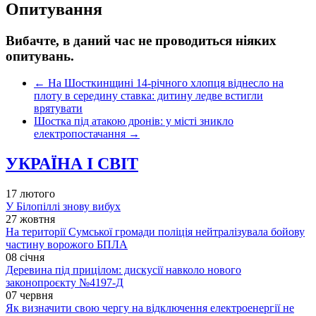
Опитування
Вибачте, в даний час не проводиться ніяких
опитувань.
←
На Шосткинщині 14-річного хлопця віднесло на
плоту в середину ставка: дитину ледве встигли
врятувати
Шостка під атакою дронів: у місті зникло
електропостачання
→
УКРАЇНА І СВІТ
17 лютого
У Білопіллі знову вибух
27 жовтня
На території Сумської громади поліція нейтралізувала бойову
частину ворожого БПЛА
08 січня
Деревина під прицілом: дискусії навколо нового
законопроєкту №4197-Д
07 червня
Як визначити свою чергу на відключення електроенергії не