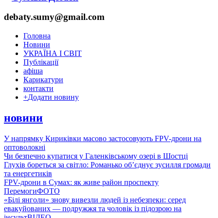
debaty.sumy@gmail.com
Головна
Новини
УКРАЇНА І СВІТ
Публікації
афіша
Карикатури
контакти
+
Додати новину
новини
У напрямку Кириківки масово застосовують FPV-дрони на
оптоволокні
Чи безпечно купатися у Галенківському озері в Шостці
Глухів бореться за світло: Романько об’єднує зусилля громади
та енергетиків
FPV-дрони в Сумах: як живе район проспекту
Перемоги
ФОТО
«Білі янголи» знову вивезли людей із небезпеки: серед
евакуйованих — подружжя та чоловік із підозрою на
інсульт
ВІДЕО