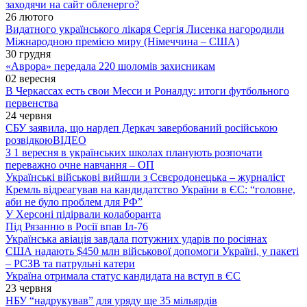
заходячи на сайт обленерго?
26 лютого
Видатного українського лікаря Сергія Лисенка нагородили
Міжнародною премією миру (Німеччина – США)
30 грудня
«Аврора» передала 220 шоломів захисникам
02 вересня
В Черкассах есть свои Месси и Роналду: итоги футбольного
первенства
24 червня
СБУ заявила, що нардеп Деркач завербований російською
розвідкою
ВІДЕО
З 1 вересня в українських школах планують розпочати
переважно очне навчання – ОП
Українські військові вийшли з Сєвєродонецька – журналіст
Кремль відреагував на кандидатство України в ЄС: “головне,
аби не було проблем для РФ”
У Херсоні підірвали колаборанта
Під Рязанню в Росії впав Іл-76
Українська авіація завдала потужних ударів по росіянах
США надають $450 млн військової допомоги Україні, у пакеті
– РСЗВ та патрульні катери
Україна отримала статус кандидата на вступ в ЄС
23 червня
НБУ “надрукував” для уряду ще 35 мільярдів